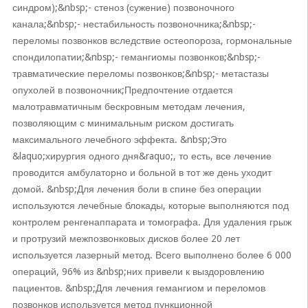
синдром);&nbsp;- стеноз (сужение) позвоночного
канала;&nbsp;- нестабильность позвоночника;&nbsp;-
переломы позвонков вследствие остеопороза, гормональные
спондилопатии;&nbsp;- гемангиомы позвонков;&nbsp;-
травматические переломы позвонков;&nbsp;- метастазы
опухолей в позвоночник;Предпочтение отдается
малотравматичным бескровным методам лечения,
позволяющим с минимальным риском достигать
максимального лечебного эффекта. &nbsp;Это
&laquo;хирургия одного дня&raquo;, то есть, все лечение
проводится амбулаторно и больной в тот же день уходит
домой. &nbsp;Для лечения боли в спине без операции
используются лечебные блокады, которые выполняются под
контролем ренгенаппарата и томографа. Для удаления грыж
и протрузий межпозвонковых дисков более 20 лет
используется лазерный метод. Всего выполнено более 6 000
операций, 96% из &nbsp;них привели к выздоровлению
пациентов. &nbsp;Для лечения гемангиом и переломов
позвонков используется метод пункционной