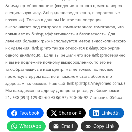
&nbsp;вертебропластики (введение костного цемента через
специальную иглу, &nbsp;непосредственно, в пораженные
позвонки). Только в данном Центре эти операции
выполняются под контролем компьютерного томографа, что
повышает их &nbsp;эффективность и безопасность. Для
лечения больших грыж используется метод эндоскопического
их удаления, &nbsp;что так же относится к &laquo;хирургии
одного дня&raquo;. Если вы решили что все &nbsp;потерянно
и вы не подлежите полному выздоровлению, то это не
так.Обратившись в наш центр, мы не только полностью
проконсультируем вас, но и поможем стать абсолютно
здоровым человеком. Наш сайт&nbsp;https://neyromed.com.ua
Мы находимся по адресу Днепропетровск, ул.Космическая
21. +38(094) 129-02-60 +38(097) 700-06-92 Источник: 056.ua
Facebook
Share on X
LinkedIn
WhatsApp
Email
Copy Link