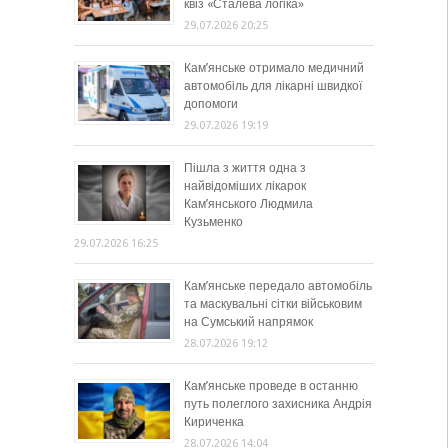
квіз «Сталева логіка»
29.07.2026 20:25
Кам’янське отримало медичний
автомобіль для лікарні швидкої
допомоги
29.07.2026 19:19
Пішла з життя одна з
найвідоміших лікарок
Кам’янського Людмила
Кузьменко
29.07.2026 16:25
Кам’янське передало автомобіль
та маскувальні сітки військовим
на Сумський напрямок
28.07.2026 19:12
Кам’янське проведе в останню
путь полеглого захисника Андрія
Кириченка
28.07.2026 14:04