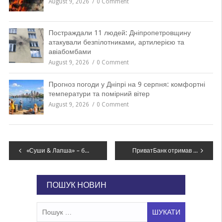
August 9, 2026
0 Comment
Постраждали 11 людей: Дніпропетровщину
атакували безпілотниками, артилерією та
авіабомбами
August 9, 2026
0 Comment
Прогноз погоди у Дніпрі на 9 серпня: комфортні
температури та помірний вітер
August 9, 2026
0 Comment
Навігація
«Суши & Лапша» – быстрая доставка вкусной еды по лояльным ценам
ПриватБанк отримав компенсації по теплих кредитах для ОСББ в Дніпрі
записів
ПОШУК НОВИН
Пошук: