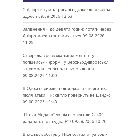
У Дніпрі готують тривалі відключення світла:
адреси
09.08.2026 12:53
Запізнення – до дев’яти годин: потяги через
Дніпро масово затримуються
09.08.2026
11:25
Створював розважальний контент у
поліцейській формі: у Верхньодніпровську
затримали неповнолітнього хлопця
09.08.2026 11:00
В Одесі серйозно пошкоджена енергетика
після атаки РФ: світло повернуть не швидко
09.08.2026 10:48
“Птахи Мадяра” за ніч вполювали С-400,
радари та три судна РФ
09.08.2026 10:26
Внаслідок обстрілу Нікополя загинув водій