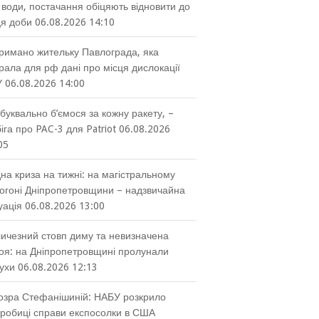
 води, постачання обіцяють відновити до
ця доби
06.08.2026 14:10
римано жительку Павлограда, яка
рала для рф дані про місця дислокації
У
06.08.2026 14:00
буквально б’ємося за кожну ракету, –
іга про PAC-3 для Patriot
06.08.2026
05
на криза на тижні: на магістральному
огоні Дніпропетровщини – надзвичайна
уація
06.08.2026 13:00
ичезний стовп диму та невизначена
оя: на Дніпропетровщині пролунали
ухи
06.08.2026 12:13
озра Стефанішиній: НАБУ розкрило
робиці справи експосолки в США