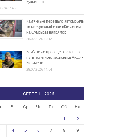
Кузьменко
7.2026 16:25
Кам’янське передало автомобіль
та маскувальні сітки військовим
на Сумський напрямок
28.07.2026 19:12
Кам’янське проведе в останню
путь полеглого захисника Андрія
Кириченка
28.07.2026 14:04
СЕРПЕНЬ 2026
н
Вт
Ср
Чт
Пт
Сб
Нд
1
2
3
4
5
6
7
8
9