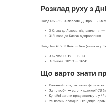
Розклад руху з Дн
Поїзд №79/80 «Січеслав» Дніпро — Львів:
З Києва до Львова: відправлення — 
Зі Львова до Києва: відправлення —
Поїзд №749/750 Київ — Чоп (зупинка у Ль
З Києва: 13:19 — 19:43
Зі Львова: 10:19 — 16:41
Що варто знати пр
Вагонний склад включає фірмові ва
За потреби — вагони категорії СВ (н
Купейні вагони працюватимуть у **
Усі вагони обладнані кондиціонерам