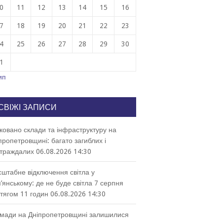
0
11
12
13
14
15
16
7
18
19
20
21
22
23
4
25
26
27
28
29
30
1
ип
СВІЖІ ЗАПИСИ
ковано склади та інфраструктуру на
пропетровщині: багато загиблих і
траждалих
06.08.2026 14:30
штабне відключення світла у
’янському: де не буде світла 7 серпня
тягом 11 годин
06.08.2026 14:30
мади на Дніпропетровщині залишилися