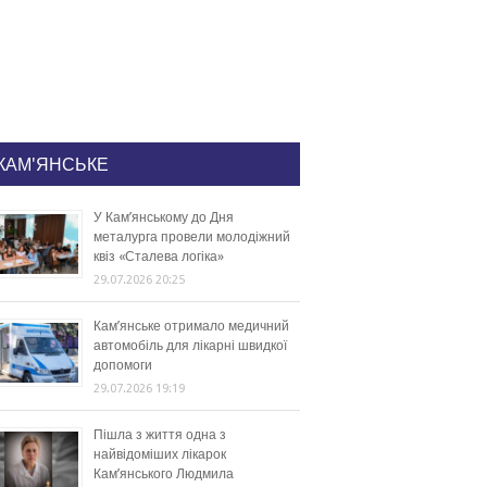
КАМ'ЯНСЬКЕ
У Кам’янському до Дня
металурга провели молодіжний
квіз «Сталева логіка»
29.07.2026 20:25
Кам’янське отримало медичний
автомобіль для лікарні швидкої
допомоги
29.07.2026 19:19
Пішла з життя одна з
найвідоміших лікарок
Кам’янського Людмила