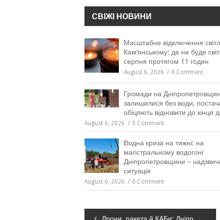
СВІЖІ НОВИНИ
Масштабне відключення світл
Кам’янському: де не буде світ
серпня протягом 11 годин
August 6, 2026
0 Comment
Громади на Дніпропетровщин
залишилися без води, постач
обіцяють відновити до кінця 
August 6, 2026
0 Comment
Водна криза на тижні: на
магістральному водогоні
Дніпропетровщини – надзвич
ситуація
August 6, 2026
0 Comment
Навігація
Дрони, ракета й КАБи: Дніпропетровщина — знову під вогнем