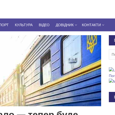
ПОРТ
КУЛЬТУРА
ВІДЕО
ДОВІДНИК
КОНТАКТИ
Пош
Пог
ало — тепер буде