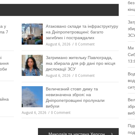
без
кін
Зат
а у
Атаковано склади та інфраструктуру
зби
ла 7
на Дніпропетровщині: багато
ЗС
загиблих і постраждалих
August 6, 2026
0 Comment
Ми 
Сиб
і
Затримано жительку Павлограда,
13:
ання
яка збирала для рф дані про місця
доби
дислокації ЗСУ
Вод
August 6, 2026
0 Comment
вод
сит
Величезний стовп диму та
невизначена зброя: на
айна
Вел
Дніпропетровщині пролунали
вибухи
збр
August 6, 2026
0 Comment
виб
Під
под
Миколаїв та частина Херсона знеструмлені: що відомо