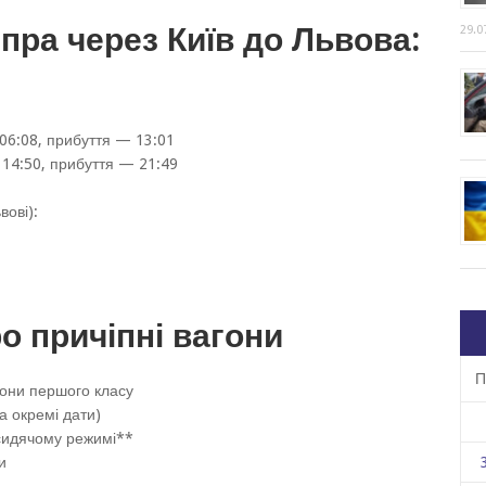
іпра через Київ до Львова:
29.0
06:08, прибуття — 13:01
 14:50, прибуття — 21:49
вові):
о причіпні вагони
П
гони першого класу
а окремі дати)
сидячому режимі**
и