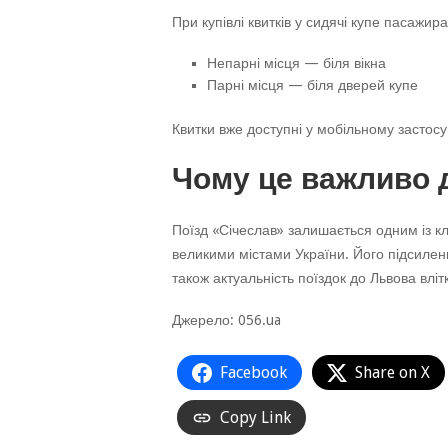
При купівлі квитків у сидячі купе пасажи
Непарні місця — біля вікна
Парні місця — біля дверей купе
Квитки вже доступні у мобільному застосу
Чому це важливо 
Поїзд «Січеслав» залишається одним із к
великими містами України. Його підсиленн
також актуальність поїздок до Львова вліт
Джерело: 056.ua
Facebook
Share on X
Copy Link