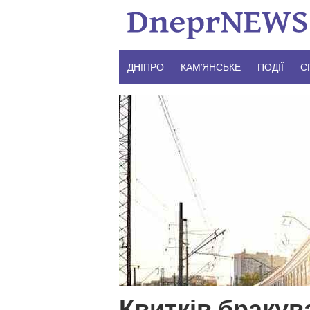
Skip
to
content
ДНІПРО
КАМ’ЯНСЬКЕ
ПОДІЇ
С
Квитків бракув