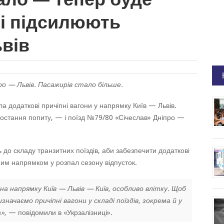
рі підсилюють
вів
ро — Львів. Пасажирів стало більше.
ла додаткові причіпні вагони у напрямку Київ — Львів.
ростання попиту, — і поїзд №79/80 «Січеслав» Дніпро —
до складу транзитних поїздів, аби забезпечити додаткові
им напрямком у розпал сезону відпусток.
а напрямку Київ — Львів — Київ, особливо влітку. Щоб
ачаємо причіпні вагони у складі поїздів, зокрема й у
»,
— повідомили в «Укрзалізниці».