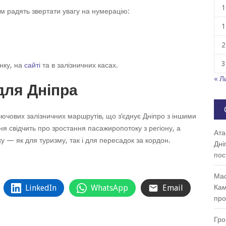
1
рам радять звертати увагу на нумерацію:
1
2
3
нку, на
сайті
та в залізничних касах.
« Л
для Дніпра
лючових залізничних маршрутів, що з’єднує Дніпро з іншими
я свідчить про зростання пасажиропотоку з регіону, а
Ата
ку — як для туризму, так і для пересадок за кордон.
Дні
пос
Мас
LinkedIn
WhatsApp
Email
Кам
про
Гро