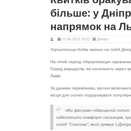
більше: у Дніп
напрямок на Ль
11.06.2025 10:32
Дніпро
Укрзалізниця додає вагони на поїзд Дніп
На літній період «Укрзалізниця» призначи
Серед маршрутів, які посилюють через з
Львів.
За даними перевізника, вагони включають 
місця для охочих подорожувати популярн
«Ми фіксуємо підвищений попит н
забезпечити комфорт пасажирів, призн
поїзді “Січеслав”, який прямує з Дніпра