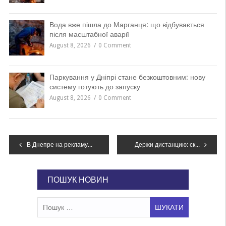
Вода вже пішла до Марганця: що відбувається
після масштабної аварії
August 8, 2026
0 Comment
Паркування у Дніпрі стане безкоштовним: нову
систему готують до запуску
August 8, 2026
0 Comment
Навігація
В Днепре на рекламу телестудии “ДніпроTV” потратят почти миллион гривен
Держи дистанцию: сколько жителей Днепра болеют коронавирусом сейчас, – СТАТИСТИКА
записів
ПОШУК НОВИН
Пошук: