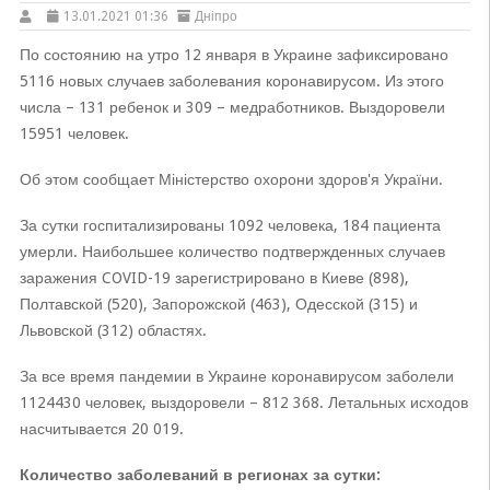
13.01.2021 01:36
Дніпро
По состоянию на утро 12 января в Украине зафиксировано
5116 новых случаев заболевания коронавирусом. Из этого
числа – 131 ребенок и 309 – медработников. Выздоровели
15951 человек.
Об этом сообщает Міністерство охорони здоров'я України.
За сутки госпитализированы 1092 человека, 184 пациента
умерли. Наибольшее количество подтвержденных случаев
заражения COVID-19 зарегистрировано в Киеве (898),
Полтавской (520), Запорожской (463), Одесской (315) и
Львовской (312) областях.
За все время пандемии в Украине коронавирусом заболели
1124430 человек, выздоровели – 812 368. Летальных исходов
насчитывается 20 019.
Количество заболеваний в регионах за сутки: