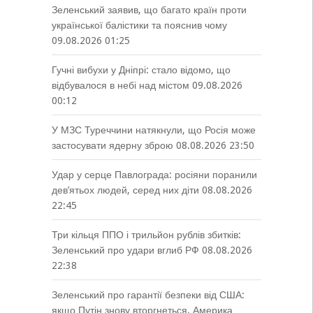
Зеленський заявив, що багато країн проти
української балістики та пояснив чому
09.08.2026 01:25
Гучні вибухи у Дніпрі: стало відомо, що
відбувалося в небі над містом
09.08.2026
00:12
У МЗС Туреччини натякнули, що Росія може
застосувати ядерну зброю
08.08.2026 23:50
Удар у серце Павлограда: росіяни поранили
дев’ятьох людей, серед них діти
08.08.2026
22:45
Три кільця ППО і трильйон рублів збитків:
Зеленський про удари вглиб РФ
08.08.2026
22:38
Зеленський про гарантії безпеки від США:
якщо Путін знову вторгнеться, Америка