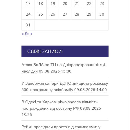
17
18
19
20
21
22
23
24
25
26
27
28
29
30
31
« Лип
СВІЖІ ЗАПИСИ
Атака БпЛА по ТЦ на Дніпропетровщині: які
наслідки
09.08.2026 15:00
У Запоріжжі сапери ДСНС знищили російську
500-кілограмову авіабомбу
09.08.2026 14:00
В Одесі та Харкові різко зросла кількість
постраждалих від обстрілу РФ
09.08.2026
13:56
Рейки просідали просто під трамваями: у