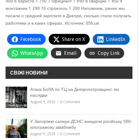
900 6 бариста 1 750 7 официант 1 690 8 сварщик 1 450 9
монтажник 1 290 10 строитель 1 200 Напомним, ранее мы
писали о средней зарплате в Днепре, сколько стали получать
работники и в каких сферах. Источник: 056.ua
Facebook
Share on X
LinkedIn
WhatsApp
Email
Copy Link
СВІЖІ НОВИНИ
Атака БпЛА по ТЦ на Дніпропетровщині: які
наслідки
August 9, 2026
0 Comment
У Запоріжжі сапери ДСНС знищили російську 500-
кілограмову авіабомбу
August 9, 2026
0 Comment