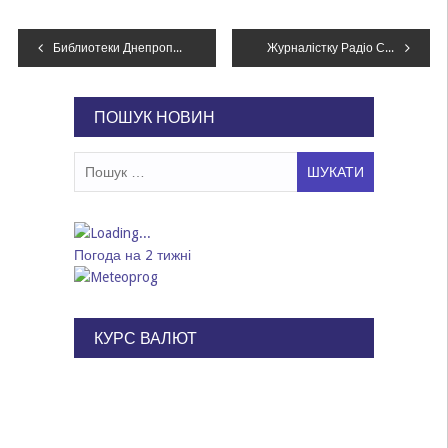
Навігація
Библиотеки Днепропетровщины получат более 50 тысяч книг
Журналістку Радіо Свобода відзначили за висвітлення участі українських спортсменів в Європейських іграх
записів
ПОШУК НОВИН
Пошук:
Погода на 2 тижні
КУРС ВАЛЮТ