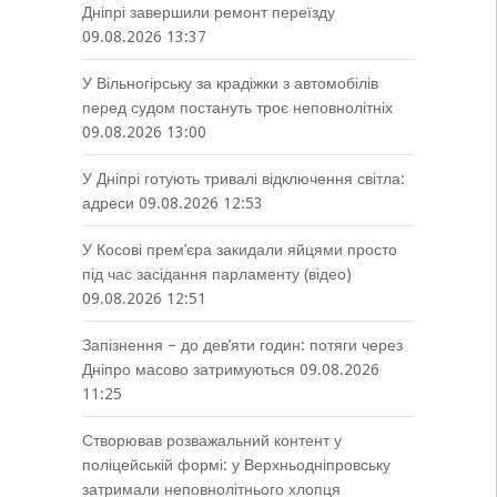
Дніпрі завершили ремонт переїзду
09.08.2026 13:37
У Вільногірську за крадіжки з автомобілів
перед судом постануть троє неповнолітніх
09.08.2026 13:00
У Дніпрі готують тривалі відключення світла:
адреси
09.08.2026 12:53
У Косові прем’єра закидали яйцями просто
під час засідання парламенту (відео)
09.08.2026 12:51
Запізнення – до дев’яти годин: потяги через
Дніпро масово затримуються
09.08.2026
11:25
Створював розважальний контент у
поліцейській формі: у Верхньодніпровську
затримали неповнолітнього хлопця