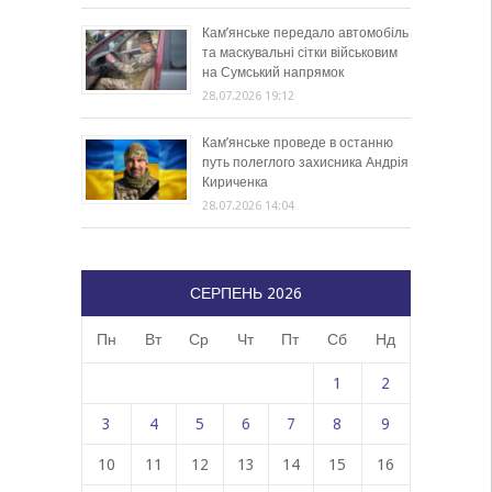
Кам’янське передало автомобіль
та маскувальні сітки військовим
на Сумський напрямок
28.07.2026 19:12
Кам’янське проведе в останню
путь полеглого захисника Андрія
Кириченка
28.07.2026 14:04
СЕРПЕНЬ 2026
Пн
Вт
Ср
Чт
Пт
Сб
Нд
1
2
3
4
5
6
7
8
9
10
11
12
13
14
15
16