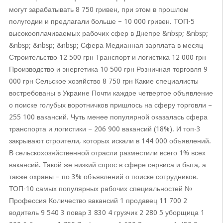
могут зарабатывать 8 750 гривен, при этом в прошлом
полугодии и предлагали больше – 10 000 гривен. ТОП-5
высокооплачиваемых рабочих сфер в Днепре &nbsp; &nbsp;
&nbsp; &nbsp; &nbsp; Сфера Медианная зарплата в месяц
Строительство 12 500 грн Транспорт и логистика 12 000 грн
Производство и энергетика 10 500 грн Розничная торговля 9
000 грн Сельское хозяйство 8 750 грн Какие специалисты
востребованы в Украине Почти каждое четвертое объявление
о поиске голубых воротничков пришлось на сферу торговли –
255 100 вакансий. Чуть менее популярной оказалась сфера
транспорта и логистики – 206 900 вакансий (18%). И топ-3
закрывают строители, которых искали в 144 000 объявлений.
В сельскохозяйственной отрасли разместили всего 1% всех
вакансий. Такой же низкий спрос в сфере сервиса и быта, а
также охраны – по 3% объявлений о поиске сотрудников.
ТОП-10 самых популярных рабочих специальностей №
Профессия Количество вакансий 1 продавец 11 700 2
водитель 9 540 3 повар 3 830 4 грузчик 2 280 5 уборщица 1