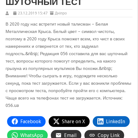
ШУТОЧНЫЙ ТЕСТ
23.12.2019 15:47
Дніпро
В 2020 году нас встретит новый талисман – Белая
Металлическая Крыса. Белый цвет – символ чистоты,
поэтому в 2020 году Крыса поможет всем, кто чист в своих
намерениях и отвернется от тех, кто задумал
подлость.&nbsp; Редакция 056 составила для вас шуточный
тест, вопросы которого помогут определить, на какого
грызуна из популярных мультиков Вы похожи.&nbsp;
Внимание! Чтобы сыграть в игру, подождите несколько
секунд, пока тест загружается. Если у вас возникли проблемы
с просмотром теста, попробуйте пройти его с компьютера.
Чаще всего на телефонах тест не загружается. Источник:
056.ua
Facebook
Share on X
LinkedIn
WhatsApp
Email
Copy Link