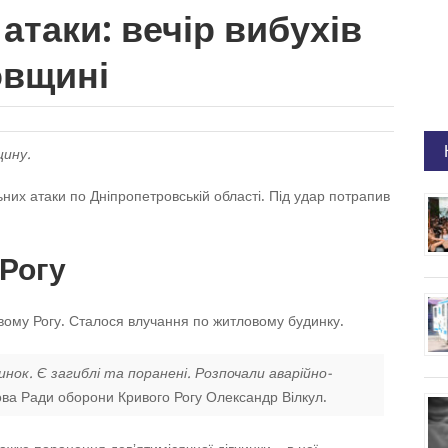
атаки: вечір вибухів
овщині
щину.
них атаки по Дніпропетровській області. Під удар потрапив
 Рогу
вому Рогу. Сталося влучання по житловому будинку.
нок. Є загиблі та поранені. Розпочали аварійно-
ва Ради оборони Кривого Рогу Олександр Вілкул.