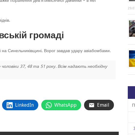
ажке поранення девʼятимісячної дівчинки – в неї
29.0
ідків.
вській громаді
ді на Синельниківщині. Ворог завдав удару авіабомбами.
 чоловіки 37, 48 та 51 року. Всім надають необхідну
LinkedIn
WhatsApp
Email
П