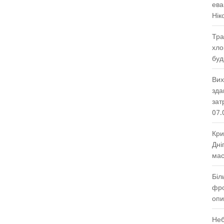
ева
Нік
Тра
хло
буд
Вих
зда
зат
07.
Кри
Дні
мас
Біл
фро
опи
Неб