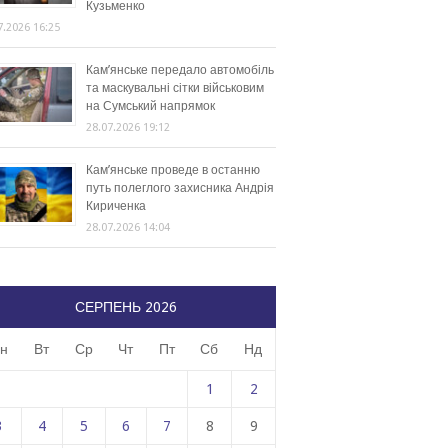
Кузьменко
7.2026 16:25
Кам’янське передало автомобіль
та маскувальні сітки військовим
на Сумський напрямок
28.07.2026 19:12
Кам’янське проведе в останню
путь полеглого захисника Андрія
Кириченка
28.07.2026 14:04
СЕРПЕНЬ 2026
н
Вт
Ср
Чт
Пт
Сб
Нд
1
2
3
4
5
6
7
8
9