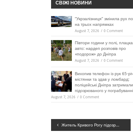
СВІЖІ НОВИНИ
“Укрзалізниця” змінила рух по
на трьох напрямках
August 7, 2026
0 Comment
Півтори години у полі, плацка
авто: нардеп розповів про
«подорож» до Дніпра
August 7, 2026
0 Comment
Вихопив телефон із рук 65-рі
містянки та здав у ломбард:
поліцейські Дніпра затримали
підозрюваного у пограбуванн
August 7, 2026
0 Comment
Навігація
Житель Кривого Рогу підозрюється у сексуальному насильстві щодо 9-річної дитини