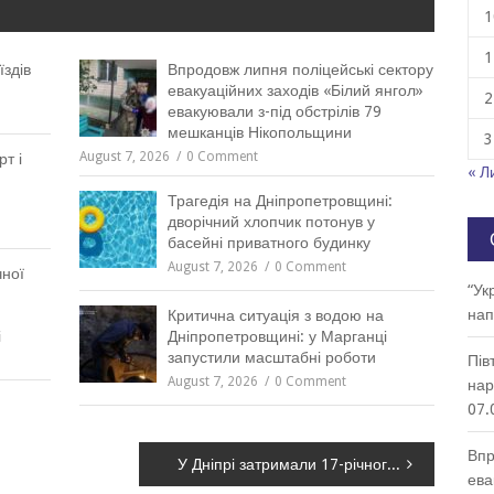
1
1
їздів
Впродовж липня поліцейські сектору
евакуаційних заходів «Білий янгол»
2
евакуювали з-під обстрілів 79
мешканців Нікопольщини
3
August 7, 2026
0 Comment
рт і
« Л
Трагедія на Дніпропетровщині:
дворічний хлопчик потонув у
басейні приватного будинку
August 7, 2026
0 Comment
чної
“Ук
нап
Критична ситуація з водою на
і
Дніпропетровщині: у Марганці
запустили масштабні роботи
Пів
August 7, 2026
0 Comment
нар
07.
Впр
У Дніпрі затримали 17-річного керманича без посвідчення водія
ева