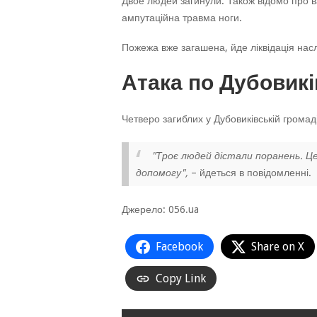
Двое людей загинули. Також відомо про в
ампутаційна травма ноги.
Пожежа вже загашена, йде ліквідація насл
Атака по Дубовикі
Четверо загиблих у Дубовиківській грома
"Троє людей дістали поранень. Це
допомогу",
– йдеться в повідомленні.
Джерело: 056.ua
Facebook
Share on X
Copy Link