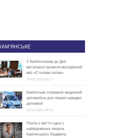
КАМ'ЯНСЬКЕ
У Кам’янському до Дня
металурга провели молодіжний
квіз «Сталева логіка»
29.07.2026 20:25
Кам’янське отримало медичний
автомобіль для лікарні швидкої
допомоги
29.07.2026 19:19
Пішла з життя одна з
найвідоміших лікарок
Кам’янського Людмила