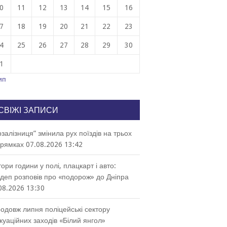
0
11
12
13
14
15
16
7
18
19
20
21
22
23
4
25
26
27
28
29
30
1
ип
СВІЖІ ЗАПИСИ
рзалізниця” змінила рух поїздів на трьох
рямках
07.08.2026 13:42
тори години у полі, плацкарт і авто:
деп розповів про «подорож» до Дніпра
08.2026 13:30
одовж липня поліцейські сектору
куаційних заходів «Білий янгол»