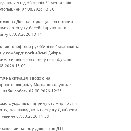
куювали з-під обстрілів 79 мешканців
опольщини
07.08.2026 13:30
гедія на Дніпропетровщині: дворічний
пчик потонув у басейні приватного
инку
07.08.2026 13:11
опив телефон із рук 65-річної містянки та
в у ломбард: поліцейські Дніпра
римали підозрюваного у пограбуванні
08.2026 13:00
тична ситуація з водою на
пропетровщині: у Марганці запустили
штабні роботи
07.08.2026 12:25
ьшість українців підтримують мир по лінії
нту, але відкидають поступку Донбасом –
тування
07.08.2026 11:59
езпечний ранок у Дніпрі: три ДТП