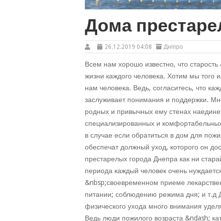
Дома престаре
26.12.2019 04:08
Дніпро
Всем нам хорошо известно, что старость 
жизни каждого человека. Хотим мы того 
нам человека. Ведь, согласитесь, что к
заслуживает понимания и поддержки. Мно
родных и привычных ему стенах наедине
специализированных и комфортабельных 
в случае если обратиться в дом для пож
обеспечат должный уход, которого он до
престарелых города Днепра как ни стара
периода каждый человек очень нуждается
&nbsp;своевременном приеме лекарствен
питании; соблюдению режима дня; и т.д 
физического ухода много внимания удел
Ведь люди пожилого возраста &ndash; ка