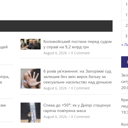
1
1
2
3
Коломойський постане перед судом
« Л
юдей
у справі на 9,2 млрд грн
August 6, 2026
0 Comment
6 років увʼязнення: на Запоріжжі суд
Зел
іпра,
залишив без змін вирок батьку за
сит
а
сексуальне насильство над донькою
20:
August 6, 2026
0 Comment
Кри
зке
Спека до +50°: як у Дніпрі стаціонує
люд
гаряча повітряна маса
19:
August 6, 2026
0 Comment
Кол