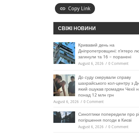
Copy Link
СВІЖІ НОВИНИ
Кривавий день на
Дніпропетровщині: п’ятеро л
загинули та 16 – поранені
August 6, 2026
0 Comment
До суду скерували справу
шахрайського кол-центру з Дн
який ошукав громадян Чехії н
понад 12 млн грн
August 6, 2026
0 Comment
Синоптики попередили про рі
погіршення погоди в Києві
August 6, 2026
0 Comment