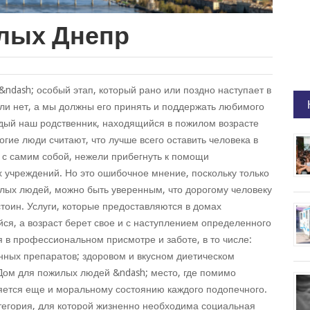
лых Днепр
&ndash; особый этап, который рано или поздно наступает в
или нет, а мы должны его принять и поддержать любимого
аждый наш родственник, находящийся в пожилом возрасте
гие люди считают, что лучше всего оставить человека в
 с самим собой, нежели прибегнуть к помощи
учреждений. Но это ошибочное мнение, поскольку только
илых людей, можно быть уверенным, что дорогому человеку
стоин. Услуги, которые предоставляются в домах
йся, а возраст берет свое и с наступлением определенного
 в профессиональном присмотре и заботе, в то числе:
ных препаратов; здоровом и вкусном диетическом
Дом для пожилых людей &ndash; место, где помимо
яется еще и моральному состоянию каждого подопечного.
тегория, для которой жизненно необходима социальная