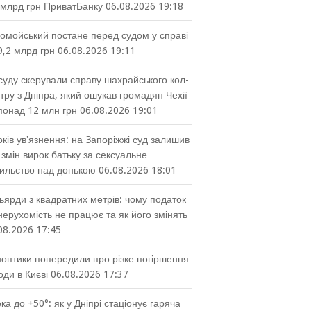
 млрд грн ПриватБанку
06.08.2026 19:18
омойський постане перед судом у справі
9,2 млрд грн
06.08.2026 19:11
суду скерували справу шахрайського кол-
тру з Дніпра, який ошукав громадян Чехії
понад 12 млн грн
06.08.2026 19:01
оків увʼязнення: на Запоріжжі суд залишив
 змін вирок батьку за сексуальне
ильство над донькою
06.08.2026 18:01
ьярди з квадратних метрів: чому податок
нерухомість не працює та як його змінять
08.2026 17:45
оптики попередили про різке погіршення
оди в Києві
06.08.2026 17:37
ка до +50°: як у Дніпрі стаціонує гаряча