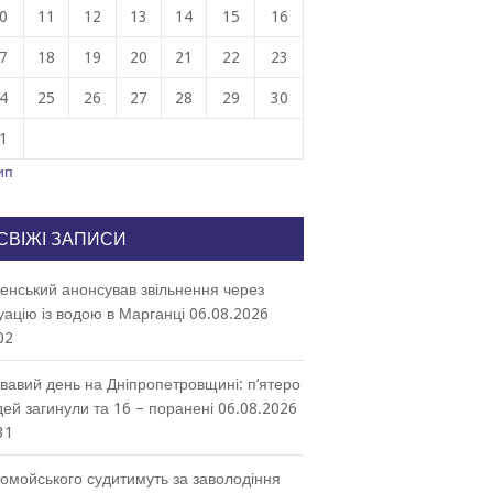
0
11
12
13
14
15
16
7
18
19
20
21
22
23
4
25
26
27
28
29
30
1
ип
СВІЖІ ЗАПИСИ
енський анонсував звільнення через
уацію із водою в Марганці
06.08.2026
02
вавий день на Дніпропетровщині: п’ятеро
ей загинули та 16 – поранені
06.08.2026
31
омойського судитимуть за заволодіння