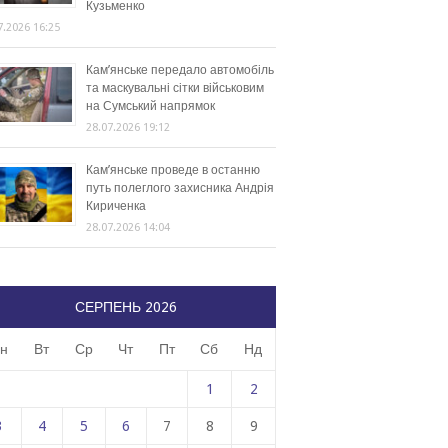
Кузьменко
7.2026 16:25
Кам’янське передало автомобіль
та маскувальні сітки військовим
на Сумський напрямок
28.07.2026 19:12
Кам’янське проведе в останню
путь полеглого захисника Андрія
Кириченка
28.07.2026 14:04
СЕРПЕНЬ 2026
н
Вт
Ср
Чт
Пт
Сб
Нд
1
2
3
4
5
6
7
8
9