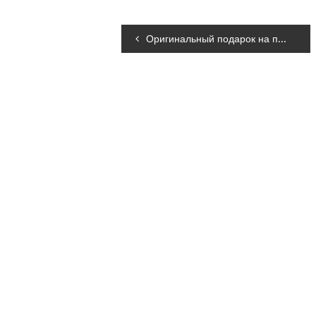
Навігація
Оригинальный подарок на праздник Святого Николая – конфеты-драже Jelly Belly!
записів