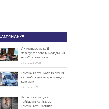
КАМ'ЯНСЬКЕ
У Кам’янському до Дня
металурга провели молодіжний
квіз «Сталева логіка»
29.07.2026 20:25
Кам’янське отримало медичний
автомобіль для лікарні швидкої
допомоги
29.07.2026 19:19
Пішла з життя одна з
найвідоміших лікарок
Кам’янського Людмила