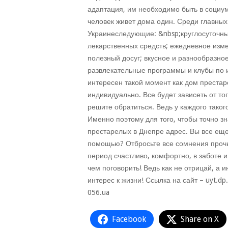
адаптация, им необходимо быть в социум
человек живет дома один. Среди главных
Украинеследующие: &nbsp;круглосуточны
лекарственных средств; ежедневное изме
полезный досуг; вкусное и разнообразно
развлекательные программы и клубы по и
интересен такой момент как дом престаре
индивидуально. Все будет зависеть от т
решите обратиться. Ведь у каждого таког
Именно поэтому для того, чтобы точно з
престарелых в Днепре адрес. Вы все ещ
помощью? Отбросьте все сомнения прочь
период счастливо, комфортно, в заботе и
чем поговорить! Ведь как не отрицай, а 
интерес к жизни! Ссылка на сайт – uyt.dp
056.ua
Facebook
Share on X