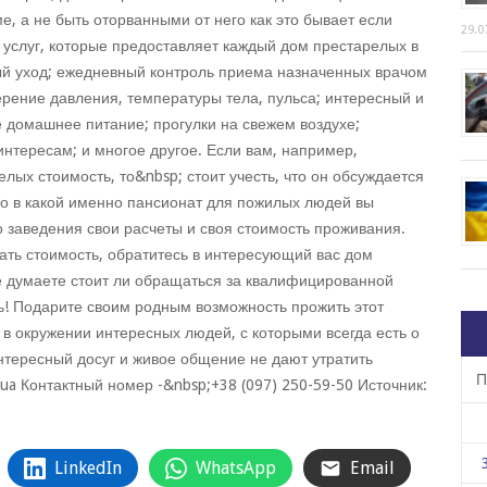
е, а не быть оторванными от него как это бывает если
29.0
 услуг, которые предоставляет каждый дом престарелых в
й уход; ежедневный контроль приема назначенных врачом
рение давления, температуры тела, пульса; интересный и
е домашнее питание; прогулки на свежем воздухе;
нтересам; и многое другое. Если вам, например,
лых стоимость, то&nbsp; стоит учесть, что он обсуждается
ого в какой именно пансионат для пожилых людей вы
о заведения свои расчеты и своя стоимость проживания.
нать стоимость, обратитесь в интересующий вас дом
е думаете стоит ли обращаться за квалифицированной
! Подарите своим родным возможность прожить этот
 в окружении интересных людей, с которыми всегда есть о
интересный досуг и живое общение не дают утратить
П
.ua Контактный номер -&nbsp;+38 (097) 250-59-50 Источник:
LinkedIn
WhatsApp
Email