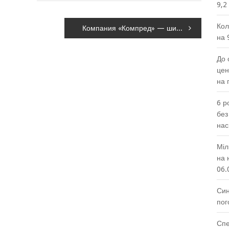
9,2
Кол
Компания «Компред» — широкий ассортимент выбора высококачественной продукции
на 
До 
цен
на 
6 р
без
нас
Міл
на 
06.
Син
пог
Спе