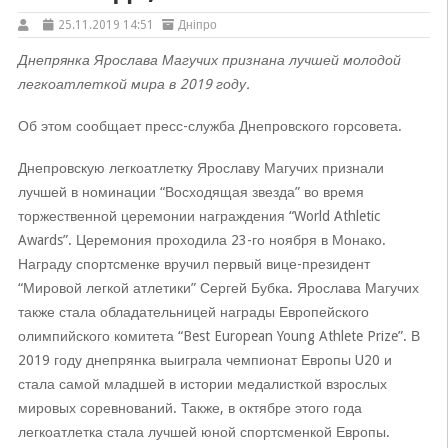
25.11.2019 14:51
Дніпро
Днепрянка Ярослава Магучих признана лучшей молодой
легкоатлеткой мира в 2019 году.
Об этом сообщает пресс-служба Днепровского горсовета.
Днепровскую легкоатлетку Ярославу Магучих признали
лучшей в номинации “Восходящая звезда” во время
торжественной церемонии награждения “World Athletic
Awards”. Церемония проходила 23-го ноября в Монако.
Награду спортсменке вручил первый вице-президент
“Мировой легкой атлетики” Сергей Бубка. Ярослава Магучих
также стала обладательницей награды Европейского
олимпийского комитета “Best European Young Athlete Prize”. В
2019 году днепрянка выиграла чемпионат Европы U20 и
стала самой младшей в истории медалисткой взрослых
мировых соревнований. Также, в октябре этого года
легкоатлетка стала лучшей юной спортсменкой Европы.