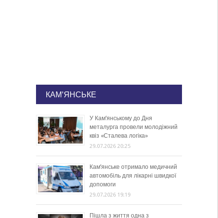
КАМ'ЯНСЬКЕ
У Кам’янському до Дня
металурга провели молодіжний
квіз «Сталева логіка»
29.07.2026 20:25
Кам’янське отримало медичний
автомобіль для лікарні швидкої
допомоги
29.07.2026 19:19
Пішла з життя одна з