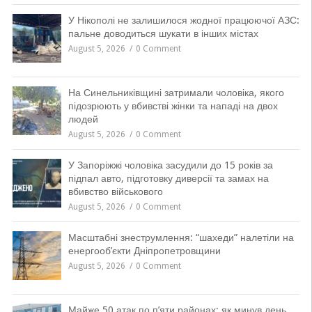
У Нікополі не залишилося жодної працюючої АЗС:
пальне доводиться шукати в інших містах
August 5, 2026
0 Comment
На Синельниківщині затримали чоловіка, якого
підозрюють у вбивстві жінки та нападі на двох
людей
August 5, 2026
0 Comment
У Запоріжжі чоловіка засудили до 15 років за
підпал авто, підготовку диверсії та замах на
вбивство військового
August 5, 2026
0 Comment
Масштабні знеструмлення: “шахеди” налетіли на
енергооб’єкти Дніпропетровщини
August 5, 2026
0 Comment
Майже 50 атак по п’яти районах: як минув день