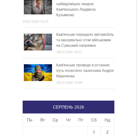
найвідоміших лікарок
Кам’янського Людмила
Кузьменко
29.07.2026 16:25
Кам’янське передало автомобіль
та маскувальні сітки військовим
на Сумський напрямок
28.07.2026 19:12
Кам’янське проведе в останню
путь полеглого захисника Андрія
Кириченка
28.07.2026 14:04
СЕРПЕНЬ 2026
Пн
Вт
Ср
Чт
Пт
Сб
Нд
1
2