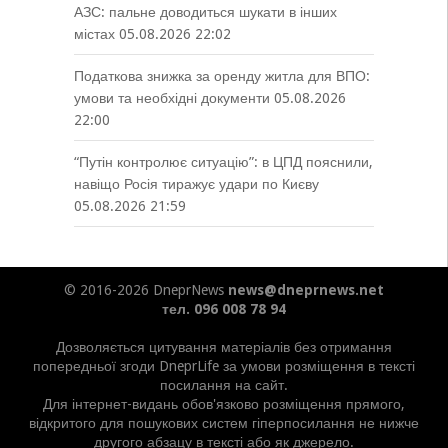
АЗС: пальне доводиться шукати в інших
містах
05.08.2026 22:02
Податкова знижка за оренду житла для ВПО:
умови та необхідні документи
05.08.2026
22:00
“Путін контролює ситуацію”: в ЦПД пояснили,
навіщо Росія тиражує удари по Києву
05.08.2026 21:59
© 2016-2026 DneprNews
news@dneprnews.net
тел. 096 008 78 94
Дозволяється цитування матеріалів без отримання
попередньої згоди DneprLife за умови розміщення в тексті
посилання на сайт.
Для інтернет-видань обов'язково розміщення прямого,
відкритого для пошукових систем гіперпосилання не нижче
другого абзацу в тексті або як джерело.