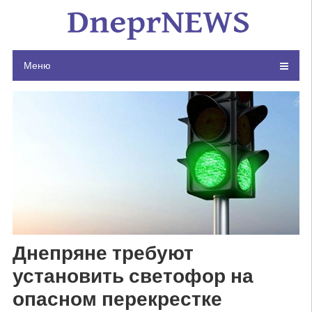
Skip
to
content
Меню
Днепряне требуют
установить светофор на
опасном перекрестке