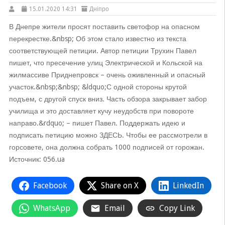
15.01.2020 14:31
Дніпро
В Днепре жители просят поставить светофор на опасном
перекрестке.&nbsp; Об этом стало известно из текста
соответствующей петиции. Автор петиции Трухин Павел
пишет, что пресечение улиц Электрической и Кольской на
жилмассиве Приднепровск – очень оживленный и опасный
участок.&nbsp;&nbsp; &ldquo;С одной стороны крутой
подъем, с другой спуск вниз. Часть обзора закрывает забор
училища и это доставляет кучу неудобств при повороте
направо.&rdquo; – пишет Павел. Поддержать идею и
подписать петицию можно ЗДЕСЬ. Чтобы ее рассмотрели в
горсовете, она должна собрать 1000 подписей от горожан.
Источник: 056.ua
Facebook
Share on X
LinkedIn
WhatsApp
Email
Copy Link