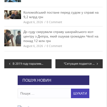
Коломойський постане перед судом у справі на
9,2 млрд грн
August 6, 2026
0 Comment
До суду скерували справу шахрайського кол-
центру з Дніпра, який ошукав громадян Чехії на
понад 12 млн грн
August 6, 2026
0 Comment
Навігація
В 2019 году паралимпийцы Днепропетровщины завоевали более 100 медалей на чемпионатах мира и Европы
“Ситуация подается в несколько искаженном виде”: Филатов прокомментировал закрытие “Шинника”, – ВИДЕО
записів
ПОШУК НОВИН
Пошук: