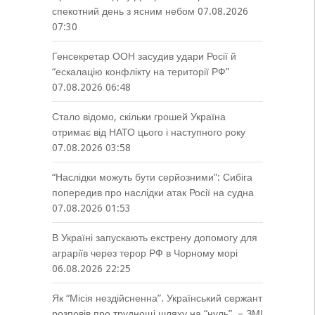
спекотний день з ясним небом
07.08.2026
07:30
Генсекретар ООН засудив удари Росії й
“ескалацію конфлікту на території РФ”
07.08.2026 06:48
Стало відомо, скільки грошей Україна
отримає від НАТО цього і наступного року
07.08.2026 03:58
“Наслідки можуть бути серйозними”: Сибіга
попередив про наслідки атак Росії на судна
07.08.2026 01:53
В Україні запускають екстрену допомогу для
аграріїв через терор РФ в Чорному морі
06.08.2026 22:25
Як “Місія нездійсненна”. Український сержант
розповів про труднощі шляху на “нуль”, – ЗМІ