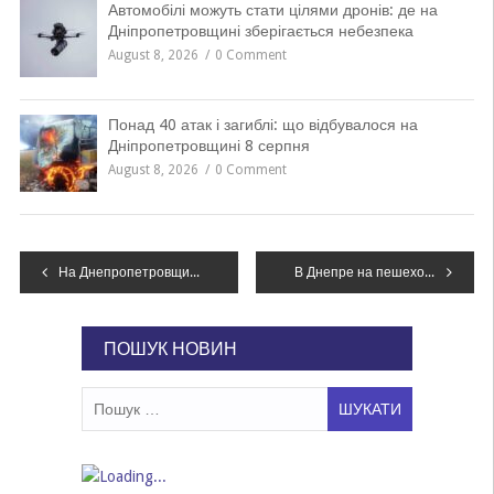
Автомобілі можуть стати цілями дронів: де на
Дніпропетровщині зберігається небезпека
August 8, 2026
0 Comment
Понад 40 атак і загиблі: що відбувалося на
Дніпропетровщині 8 серпня
August 8, 2026
0 Comment
Навігація
На Днепропетровщине появилось более тридцати матерей-героинь
В Днепре на пешеходном переходе Volkswagen сбил женщину
записів
ПОШУК НОВИН
Пошук: