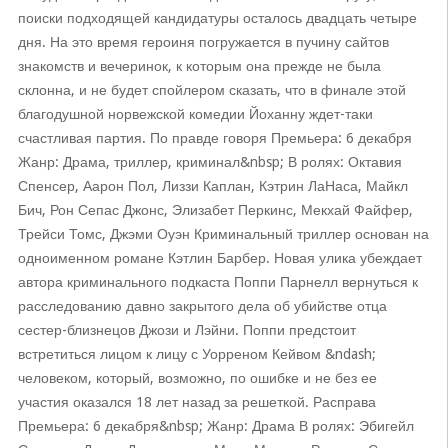
поиски подходящей кандидатуры осталось двадцать четыре
дня. На это время героиня погружается в пучину сайтов
знакомств и вечеринок, к которым она прежде не была
склонна, и не будет спойлером сказать, что в финале этой
благодушной норвежской комедии Йоханну ждет-таки
счастливая партия. По правде говоря Премьера: 6 декабря
Жанр: Драма, триллер, криминал&nbsp; В ролях: Октавия
Спенсер, Аарон Пол, Лиззи Каплан, Кэтрин ЛаНаса, Майкл
Бич, Рон Сепас Джонс, Элизабет Перкинс, Мекхай Файфер,
Трейси Томс, Джэми Оуэн Криминальный триллер основан на
одноименном романе Кэтлин Барбер. Новая улика убеждает
автора криминального подкаста Поппи Парнелл вернуться к
расследованию давно закрытого дела об убийстве отца
сестер-близнецов Джози и Лэйни. Поппи предстоит
встретиться лицом к лицу с Уорреном Кейвом &ndash;
человеком, который, возможно, по ошибке и не без ее
участия оказался 18 лет назад за решеткой. Расправа
Премьера: 6 декабря&nbsp; Жанр: Драма В ролях: Эбигейл