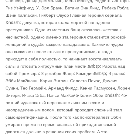
Спенсер, Давид Дастмалчян, Мена Массуд, Родриго Санторо,
Риз Уэйкфилд, У. Эрл Браун, Бетани Энн Линд, Ребека Роблз,
Шэйн Каллахан, Гилберт Овуор Главная героиня сериала
&ndash; девушка, которая стала жертвой нападения
преступников. Одна из местных банд оказалась жестока к
несчастной, однако именно эта героиня становится роковой
женщиной в судьбе каждого нападавшего. Каким-то чудом
она выживает после стычки с преступниками, а когда
приходит в себя полностью, то начинает восстанавливать
силы и готовить хитроумный план мести.&nbsp; Работа над
собой Премьера: 8 декабря Жанр: Комедия&nbsp; В ролях:
Эбби МакЭнани, Карин Энглин, Селеста Печос, Джулия
Суини, Тео Гермэйн, Арманд Филдс, Кенни Расмуссен, Лорен
Витери, Ичака Эгба, Нэнси МакКейб-Келли Эбби &ndash; 45-
летний чудаковатый персонаж с лишним весом и
неопределенным полом, который проходит сложный этап
самоидентификации. После того как психотерапевт Эбби
умирает прямо во время сеанса, ей приходится самой
двигаться дальше в решении своих проблем. А это