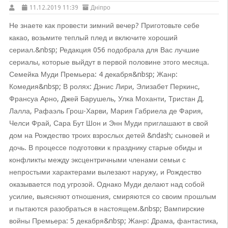
11.12.2019 11:39
Дніпро
Не знаете как провести зимний вечер? Приготовьте себе
какао, возьмите теплый плед и включите хороший
сериал.&nbsp; Редакция 056 подобрала для Вас лучшие
сериалы, которые выйдут в первой половине этого месяца.
Семейка Муди Премьера: 4 декабря&nbsp; Жанр:
Комедия&nbsp; В ролях: Дэнис Лири, Элизабет Перкинс,
Франсуа Арно, Джей Барушель, Улка Моханти, Тристан Д.
Лалла, Рафаэль Грош-Харви, Мария Габриела де Фария,
Челси Фрай, Сара Бут Шон и Энн Муди приглашают в свой
дом на Рождество троих взрослых детей &ndash; сыновей и
дочь. В процессе подготовки к празднику старые обиды и
конфликты между эксцентричными членами семьи с
непростыми характерами вылезают наружу, и Рождество
оказывается под угрозой. Однако Муди делают над собой
усилие, выясняют отношения, смиряются со своим прошлым
и пытаются разобраться в настоящем.&nbsp; Вампирские
войны Премьера: 5 декабря&nbsp; Жанр: Драма, фантастика,