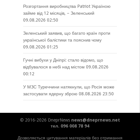
Розгортання виробництва Patriot Україною
займе від 12 місяців, – Зеленський
09.08.2026 02:50
Зеленський заявив, що багато країн проти
української балістики та пояснив чому
09.08.2026 01:25
Гучні вибухи у Дніпрі: стало відомо, що
відбувалося в небі над містом
09.08.2026
00:12
У МЗС Туреччини натякнули, що Росія може
застосувати ядерну зброю
08.08.2026 23:50
© 2016-2026 DneprNews
news@dneprnews.net
тел. 096 008 78 94
Дозволяється цитування матеріалів без отримання