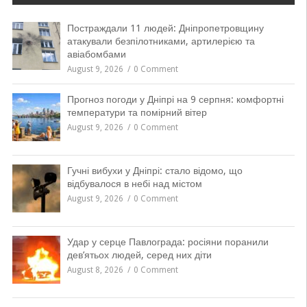
Постраждали 11 людей: Дніпропетровщину
атакували безпілотниками, артилерією та
авіабомбами
August 9, 2026
0 Comment
Прогноз погоди у Дніпрі на 9 серпня: комфортні
температури та помірний вітер
August 9, 2026
0 Comment
Гучні вибухи у Дніпрі: стало відомо, що
відбувалося в небі над містом
August 9, 2026
0 Comment
Удар у серце Павлограда: росіяни поранили
дев’ятьох людей, серед них діти
August 8, 2026
0 Comment