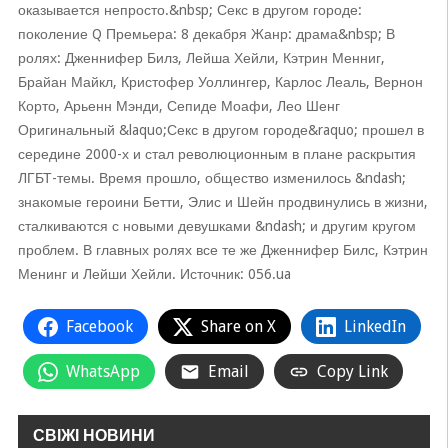
оказывается непросто.&nbsp; Секс в другом городе:
поколение Q Премьера: 8 декабря Жанр: драма&nbsp; В
ролях: Дженнифер Билз, Лейша Хейли, Кэтрин Менниг,
Брайан Майкл, Кристофер Уоллингер, Карлос Леаль, Вернон
Корто, Арьенн Мэнди, Сепиде Моафи, Лео Шенг
Оригинальный &laquo;Секс в другом городе&raquo; прошел в
середине 2000-х и стал революционным в плане раскрытия
ЛГБТ-темы. Время прошло, общество изменилось &ndash;
знакомые героини Бетти, Элис и Шейн продвинулись в жизни,
сталкиваются с новыми девушками &ndash; и другим кругом
проблем. В главных ролях все те же Дженнифер Билс, Кэтрин
Менинг и Лейши Хейли. Источник: 056.ua
Facebook
Share on X
LinkedIn
WhatsApp
Email
Copy Link
СВІЖІ НОВИНИ