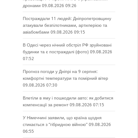
дронами
09.08.2026 09:26
Постраждали 11 людей: Дніпропетровщину
атакували безпілотниками, артилерією та
авіабомбами
09.08.2026 09:15
В Одесі через нічний обстріл РФ зруйновані
будинки та є постраждалі (фото)
09.08.2026
07:52
Прогноз погоди у Дніпрі на 9 серпня:
комфортні температури та помірний вітер
09.08.2026 07:30
Влетіли в яму і пошкодили авто: як добитися
компенсації за ремонт
09.08.2026 07:15
У Німеччині заявили, що країна щодня
стикається з “гібридною війною”
09.08.2026
06:55