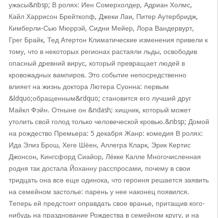
ужасы&nbsp; В ролях: Иен Сомерхолдер, Адриан Холмс,
Кайл Харрисон Брейткопф, Джеки Лаи, Питер Аутербридж,
Кимберли-Сью Мюррэй, Сидни Мейер, Лора Вандервурт,
Грег Брайк, Тед Атертон Климатические изменения привели к
тому, что в некоторых регионах растаяли льды, освободив
опасный древний вирус, который превращает людей в
кровожадных вампиров. Это событие непосредственно
влияет на жизнь доктора Лютера Суонна: первым
&ldquo;обращенным&rdquo; становится его лучший друг
Майкл Фэйн. Отныне он &ndash; хищник, который может
утолить свой голод только человеческой кровью.&nbsp; Домой
на рождество Премьера: 5 декабря Жанр: комедия В ролях:
Ида Элиз Брош, Хеге Шёен, Аллегра Кларк, Эрик Кертис
Джонсон, Кингсфорд Сиайор, Лёкке Калле Многочисленная
родня так достала Йоханну расспросами, почему в свои
тридцать она все еще одинока, что героиня решается заявить
на семейном застолье: парень у нее наконец появился.
Теперь ей предстоит оправдать свое вранье, притащив кого-
нибудь на празднование Рождества в семейном кругу, и на