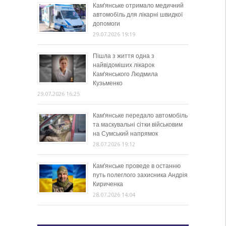
Кам’янське отримало медичний
автомобіль для лікарні швидкої
допомоги
29.07.2026 19:19
Пішла з життя одна з
найвідоміших лікарок
Кам’янського Людмила
Кузьменко
29.07.2026 16:25
Кам’янське передало автомобіль
та маскувальні сітки військовим
на Сумський напрямок
28.07.2026 19:12
Кам’янське проведе в останню
путь полеглого захисника Андрія
Кириченка
28.07.2026 14:04