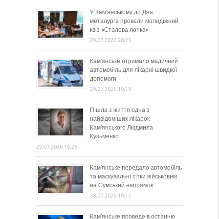
У Кам’янському до Дня
металурга провели молодіжний
квіз «Сталева логіка»
29.07.2026 20:25
Кам’янське отримало медичний
автомобіль для лікарні швидкої
допомоги
29.07.2026 19:19
Пішла з життя одна з
найвідоміших лікарок
Кам’янського Людмила
Кузьменко
29.07.2026 16:25
Кам’янське передало автомобіль
та маскувальні сітки військовим
на Сумський напрямок
28.07.2026 19:12
Кам’янське проведе в останню