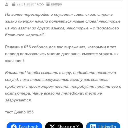
22.01.2020 16:55
Дніпро
На волне перестройки и крушения советского строя в
жизни днепрян начали появляться новые слова: некоторые
из них взяты из других языков, некоторые – с “воровского
блатного жаргона”.
Редакция 056 собрала для вас выражения, которыми в тот
период пользовались многие днепряне, сможете угадать их
значение?
Внимание! Чтобы сыграть в игру, подождите несколько
секунд, пока тест загружается. Если у вас возникли
проблемы с просмотром теста, попробуйте пройти его с
компьютера. Чаще всего на телефонах тест не
загружается.
тест Днепр 056
Facebook
Share on X
LinkedIn