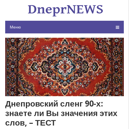
Skip
to
content
Меню
Днепровский сленг 90-х:
знаете ли Вы значения этих
слов, – ТЕСТ