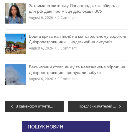
Затримано жительку Павлограда, яка збирала
для рф дані про місця дислокації ЗСУ
August 6, 2026
0 Comment
Водна криза на тижні: на магістральному водогоні
Дніпропетровщини – надзвичайна ситуація
August 6, 2026
0 Comment
Величезний стовп диму та невизначена зброя: на
Дніпропетровщині пролунали вибухи
August 6, 2026
0 Comment
Навігація
В Каменском отметили День Соборности Украины
Предпринимателей Днепропетровщины приглашают на встречу с Послом Украины в КНР
записів
ПОШУК НОВИН