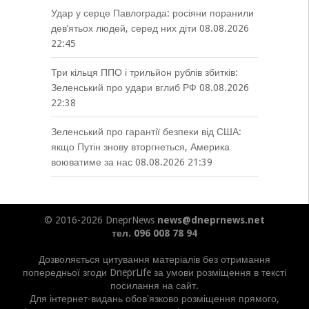
Удар у серце Павлограда: росіяни поранили
дев’ятьох людей, серед них діти
08.08.2026
22:45
Три кільця ППО і трильйон рублів збитків:
Зеленський про удари вглиб РФ
08.08.2026
22:38
Зеленський про гарантії безпеки від США:
якщо Путін знову вторгнеться, Америка
воюватиме за нас
08.08.2026 21:39
© 2016-2026 DneprNews
news@dneprnews.net
тел. 096 008 78 94
Дозволяється цитування матеріалів без отримання
попередньої згоди DneprLife за умови розміщення в тексті
посилання на сайт.
Для інтернет-видань обов'язково розміщення прямого,