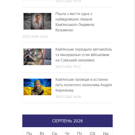
29.07.2026 19:19
Пішла з життя одна з
найвідоміших лікарок
Кам’янського Людмила
Кузьменко
29.07.2026 16:25
Кам’янське передало автомобіль
та маскувальні сітки військовим
на Сумський напрямок
28.07.2026 19:12
Кам’янське проведе в останню
путь полеглого захисника Андрія
Кириченка
28.07.2026 14:04
СЕРПЕНЬ 2026
Пн
Вт
Ср
Чт
Пт
Сб
Нд