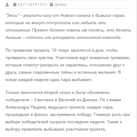
24.11.2019 13:12
Дніпро
“Эксы” – реалити-шоу от Нового канала о бывших парах,
которые не могут отпустить или забыть эти
отношения. Проект должен помочь им понять, что делать
дальше – сойтись или разорвать отношения навсегда
.
По правилам проекта, 10 «пар» заселятся в дом, чтобы
проверить свои чувства. Участников ждут коварные проверки,
которые помогут раскрыть их характеры, отношение друг к
другу, самые сокровенные тайны и истинные желания. В
конце каждой недели одна пара выбывает.
Только закончился второй сезон и были объявлены
победители – Светлана и Василий из Днепра. По словам
Александра Педана, ведущего проекта, каждая пара,
прошедшая в финал, заслуживала победу. Главную роль при
выборе победителей сыграла последняя неделя. Также к
выбору привлекли выбывших участников проекта.