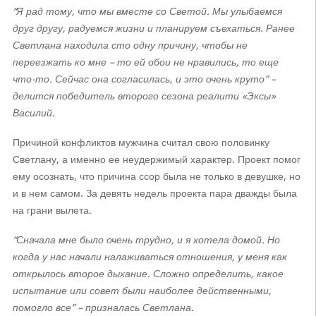
“Я рад тому, что мы вместе со Светой. Мы улыбаемся
друг другу, радуемся жизни и планируем съехаться. Ранее
Светлана находила сто одну причину, чтобы не
переезжать ко мне – то ей обои не нравились, то еще
что-то. Сейчас она согласилась, и это очень круто” –
делится победитель второго сезона реалити «Эксы»
Василий.
Причиной конфликтов мужчина считал свою половинку
Светлану, а именно ее неудержимый характер. Проект помог
ему осознать, что причина ссор была не только в девушке, но
и в нем самом. За девять недель проекта пара дважды была
на грани вылета.
“Сначала мне было очень трудно, и я хотела домой. Но
когда у нас начали налаживаться отношения, у меня как
открылось второе дыхание. Сложно определить, какое
испытание или совет были наиболее действенными,
помогло все” – призналась Светлана.