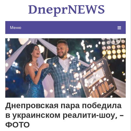
Skip
to
content
Меню
Днепровская пара победила
в украинском реалити-шоу, –
ФОТО