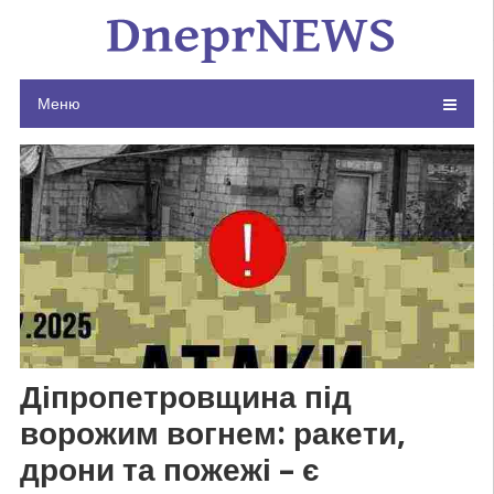
Skip
to
content
Меню
Діпропетровщина під
ворожим вогнем: ракети,
дрони та пожежі – є