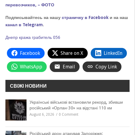
перевозчиков, – ФОТО
Подписывайтесь на нашу
страничку в Facebook
и на наш
канал в Telegram
.
Днепр
кража
грабитель
056
Facebook
Share on X
LinkedIn
WhatsApp
Email
Copy Link
СВІЖІ НОВИНИ
Українські військові встановили рекорд, збивши
російський «Орлан-30» на відстані 110 км
August 6, 2026
0 Comment
Російський дрон атакував Запоріжжя: