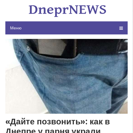
Skip
to
content
Меню
«Дайте позвонить»: как в
Днепре у парня украли