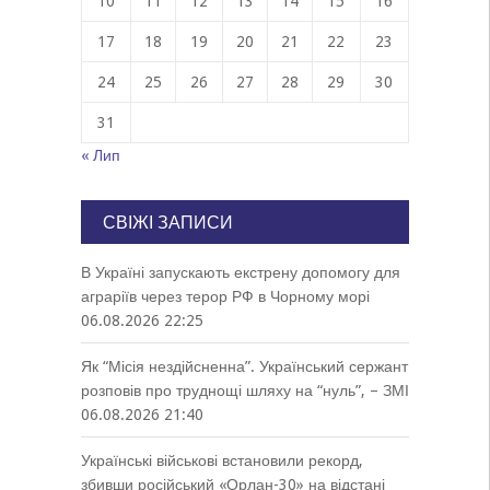
10
11
12
13
14
15
16
17
18
19
20
21
22
23
24
25
26
27
28
29
30
31
« Лип
СВІЖІ ЗАПИСИ
В Україні запускають екстрену допомогу для
аграріїв через терор РФ в Чорному морі
06.08.2026 22:25
Як “Місія нездійсненна”. Український сержант
розповів про труднощі шляху на “нуль”, – ЗМІ
06.08.2026 21:40
Українські військові встановили рекорд,
збивши російський «Орлан-30» на відстані