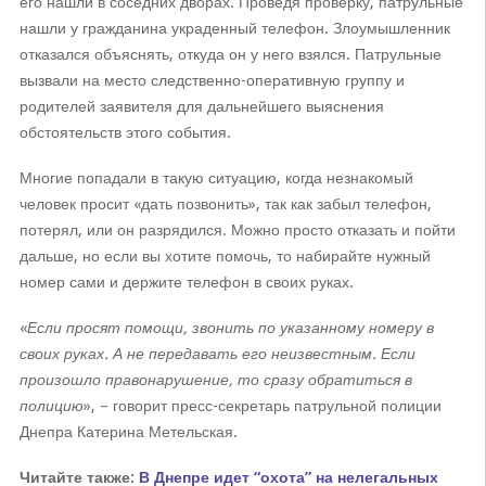
его нашли в соседних дворах. Проведя проверку, патрульные
нашли у гражданина украденный телефон. Злоумышленник
отказался объяснять, откуда он у него взялся. Патрульные
вызвали на место следственно-оперативную группу и
родителей заявителя для дальнейшего выяснения
обстоятельств этого события.
Многие попадали в такую ситуацию, когда незнакомый
человек просит «дать позвонить», так как забыл телефон,
потерял, или он разрядился. Можно просто отказать и пойти
дальше, но если вы хотите помочь, то набирайте нужный
номер сами и держите телефон в своих руках.
«
Если просят помощи, звонить по указанному номеру в
своих руках. А не передавать его неизвестным. Если
произошло правонарушение, то сразу обратиться в
полицию
», – говорит пресс-секретарь патрульной полиции
Днепра Катерина Метельская.
Читайте также:
В Днепре идет “охота” на нелегальных