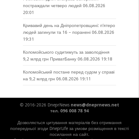
постраждали четверо людей
06.08.2026
20:01
Кривавий день на Дніпропетровщині: п’ятеро
людей загинули та 16 – поранені
06.08.2026
19:31
Коломойського судитимуть за заволодіння
9,2 млрд грн ПриватБанку
06.08.2026 19:18
Коломойський постане перед судом у справі
на 9,2 млрд грн
06.08.2026 19:11
© 2016-2026 DneprNews
news@dneprnews.net
тел. 096 008 78 94
Дозволяється цитування матеріалів без отримання
попередньої згоди DneprLife за умови розміщення в тексті
посилання на сайт.