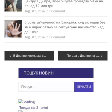
центру з Дніпра, який ошукав громадян Чехії на
понад 12 млн грн
August 6, 2026
0 Comment
6 років увʼязнення: на Запоріжжі суд залишив без
змін вирок батьку за сексуальне насильство над
донькою
August 6, 2026
0 Comment
Навігація
В Днепре иномарка сбила женщину: водитель пытался сбежать с места ДТП
Погода в Днепре на сегодня: 26 марта
записів
ПОШУК НОВИН
Пошук:
Погода на 2 тижні