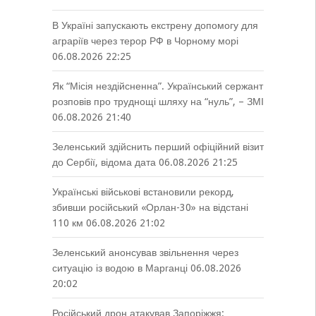
В Україні запускають екстрену допомогу для
аграріїв через терор РФ в Чорному морі
06.08.2026 22:25
Як “Місія нездійсненна”. Український сержант
розповів про труднощі шляху на “нуль”, – ЗМІ
06.08.2026 21:40
Зеленський здійснить перший офіційний візит
до Сербії, відома дата
06.08.2026 21:25
Українські військові встановили рекорд,
збивши російський «Орлан-30» на відстані
110 км
06.08.2026 21:02
Зеленський анонсував звільнення через
ситуацію із водою в Марганці
06.08.2026
20:02
Російський дрон атакував Запоріжжя: