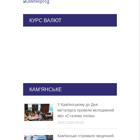
КУРС ВАЛЮТ
КАМ'ЯНСЬКЕ
У Кам’янському до Дня
металурга провели молодіжний
квіз «Сталева логіка»
29.07.2026 20:25
Кам’янське отримало медичний