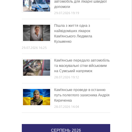
автомобіль для лікарні швидкої
допомоги
29.07.2026 19:19
Пішла з життя одна з
найвідоміших лікарок
Кам’янського Людмила
Кузьменко
29.07.2026 16:25
Кам’янське передало автомобіль
та маскувальні сітки військовим
на Сумський напрямок
28.07.2026 19:12
Кам’янське проведе в останню
путь полеглого захисника Андрія
Кириченка
28.07.2026 14:04
СЕРПЕНЬ 2026