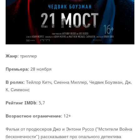
Жанр
: триллер
Премьера
: 28 ноября
В ролях
: Тейлор Китч, Сиенна Миллер, Чедвик Боузман, Дж.
К. Симмонс
Рейтинг IMDb
: 5,7
Возрастное ограничение
: 12+
Фильм от продюсеров Джо и Энтони Руссо ("Мстители Война
бесконечности") рассказывает про опального детектива