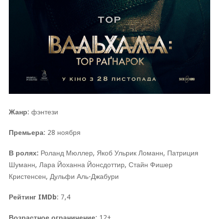
Жанр
: фэнтези
Премьера
: 28 ноября
В ролях:
Роланд Мюллер, Якоб Ульрик Ломанн, Патриция
Шуманн, Лара Йоханна Йонсдоттир, Стайн Фишер
Кристенсен, Дульфи Аль-Джабури
Рейтинг IMDb
: 7,4
Возрастное ограничение
: 12+