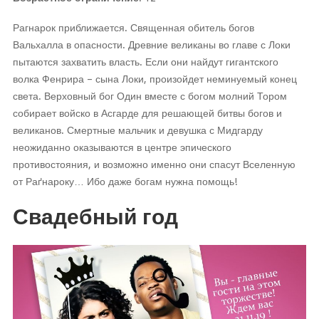
Рагнарок приближается. Священная обитель богов
Вальхалла в опасности. Древние великаны во главе с Локи
пытаются захватить власть. Если они найдут гигантского
волка Фенрира – сына Локи, произойдет неминуемый конец
света. Верховный бог Один вместе с богом молний Тором
собирает войско в Асгарде для решающей битвы богов и
великанов. Смертные мальчик и девушка с Мидгарду
неожиданно оказываются в центре эпического
противостояния, и возможно именно они спасут Вселенную
от Раґнароку… Ибо даже богам нужна помощь!
Свадебный год