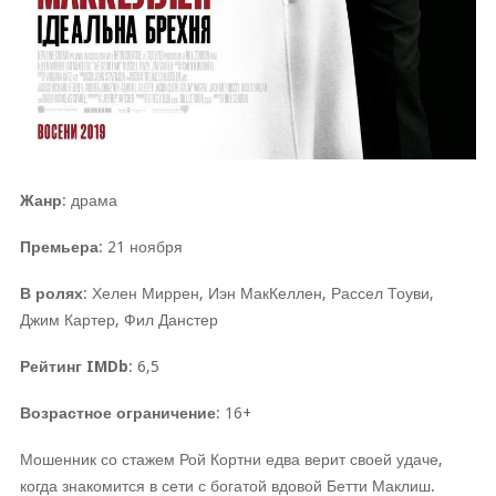
Жанр
: драма
Премьера
: 21 ноября
В ролях
: Хелен Миррен, Иэн МакКеллен, Рассел Тоуви,
Джим Картер, Фил Данстер
Рейтинг IMDb
: 6,5
Возрастное ограничение
: 16+
Мошенник со стажем Рой Кортни едва верит своей удаче,
когда знакомится в сети с богатой вдовой Бетти Маклиш.