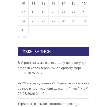
10
11
12
13
14
15
16
17
18
19
20
21
22
23
24
25
26
27
28
29
30
31
« Лип
СВІЖІ ЗАПИСИ
В Україні запускають екстрену допомогу для
аграріїв через терор РФ в Чорному морі
06.08.2026 22:25
Як “Місія нездійсненна”. Український сержант
розповів про труднощі шляху на “нуль”, – ЗМІ
06.08.2026 21:40
Українські військові встановили рекорд,