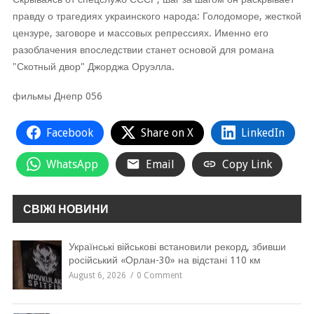
правду о трагедиях украинского народа: Голодоморе, жесткой
цензуре, заговоре и массовых репрессиях. Именно его
разоблачения впоследствии станет основой для романа
"Скотный двор" Джорджа Оруэлла.
фильмы Днепр 056
Facebook
Share on X
LinkedIn
WhatsApp
Email
Copy Link
СВІЖІ НОВИНИ
Українські військові встановили рекорд, збивши
російський «Орлан-30» на відстані 110 км
August 6, 2026
0 Comment