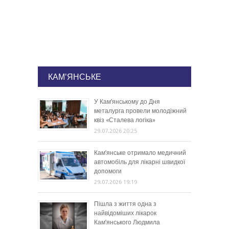
КАМ'ЯНСЬКЕ
У Кам’янському до Дня
металурга провели молодіжний
квіз «Сталева логіка»
29.07.2026 20:25
Кам’янське отримало медичний
автомобіль для лікарні швидкої
допомоги
29.07.2026 19:19
Пішла з життя одна з
найвідоміших лікарок
Кам’янського Людмила