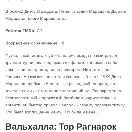
В ролях
: Диего Марадона, Пеле, Клаудия Марадона, Дальма
Марадона, Диего Марадона мл.
Рейтинг IMDb
: 7.7
Возрастное ограничение
: 16+
Футбольный гигант, клуб «Наполи» никогда не выигрывал
крупных турниров. Поддержка их фанатов не имела себе
равных ни по страсти, ни по размерам. Никого так не
боялись. Но как же они хотели успеха … 5 июля 1984 Диего
Марадона прибыл в Неаполь за рекордный гонорар, и в
течение семи лет там царил настоящий ад. Одновременно
благословенный и проклятый футболом, харизматичный
аргентинец быстро привел Неаполь к своему первому титулу.
Это было воплощение мечты. Но была и цена …
Вальхалла: Тор Рагнарок