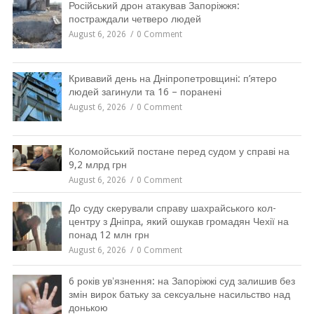
Російський дрон атакував Запоріжжя:
постраждали четверо людей
August 6, 2026
0 Comment
Кривавий день на Дніпропетровщині: п’ятеро
людей загинули та 16 – поранені
August 6, 2026
0 Comment
Коломойський постане перед судом у справі на
9,2 млрд грн
August 6, 2026
0 Comment
До суду скерували справу шахрайського кол-
центру з Дніпра, який ошукав громадян Чехії на
понад 12 млн грн
August 6, 2026
0 Comment
6 років увʼязнення: на Запоріжжі суд залишив без
змін вирок батьку за сексуальне насильство над
донькою