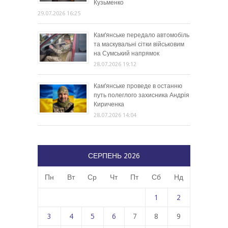
Кузьменко
29.07.2026 16:25
Кам’янське передало автомобіль
та маскувальні сітки військовим
на Сумський напрямок
28.07.2026 19:12
Кам’янське проведе в останню
путь полеглого захисника Андрія
Кириченка
28.07.2026 14:04
СЕРПЕНЬ 2026
Пн
Вт
Ср
Чт
Пт
Сб
Нд
1
2
3
4
5
6
7
8
9