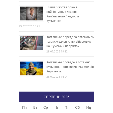
Пішла з життя одна з
найвідоміших лікарок
Кам’янського Людмила
Кузьменко
29.07.2026 16:25
Кам’янське передало автомобіль
та маскувальні сітки військовим
на Сумський напрямок
28.07.2026 19:12
Кам’янське проведе в останню
путь полеглого захисника Андрія
Кириченка
28.07.2026 14:04
СЕРПЕНЬ 2026
Пн
Вт
Ср
Чт
Пт
Сб
Нд