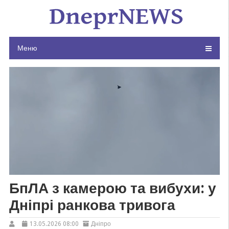
Skip
to
content
Меню
БпЛА з камерою та вибухи: у
Дніпрі ранкова тривога
13.05.2026 08:00
Дніпро