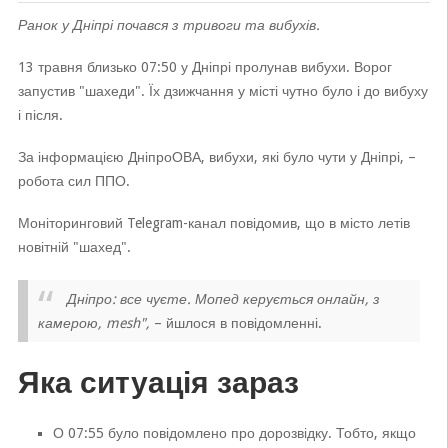
Ранок у Дніпрі почався з тривоги та вибухів.
13 травня близько 07:50 у Дніпрі пролунав вибухи. Ворог
запустив "шахеди". Їх дзижчання у місті чутно було і до вибуху
і після.
За інформацією ДніпроОВА, вибухи, які було чути у Дніпрі, –
робота сил ППО.
Моніторинговий Telegram-канал повідомив, що в місто летів
новітній "шахед".
Дніпро: все чуєте. Мопед керується онлайн, з
камерою, mesh",
– йшлося в повідомленні.
Яка ситуація зараз
О 07:55 було повідомлено про дорозвідку. Тобто, якщо