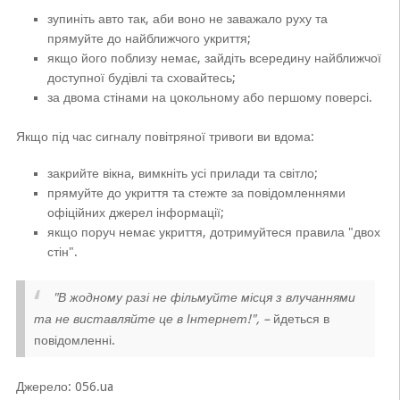
зупиніть авто так, аби воно не заважало руху та
прямуйте до найближчого укриття;
якщо його поблизу немає, зайдіть всередину найближчої
доступної будівлі та сховайтесь;
за двома стінами на цокольному або першому поверсі.
Якщо під час сигналу повітряної тривоги ви вдома:
закрийте вікна, вимкніть усі прилади та світло;
прямуйте до укриття та стежте за повідомленнями
офіційних джерел інформації;
якщо поруч немає укриття, дотримуйтеся правила "двох
стін".
"В жодному разі не фільмуйте місця з влучаннями
та не виставляйте це в Інтернет!", –
йдеться в
повідомленні.
Джерело: 056.ua