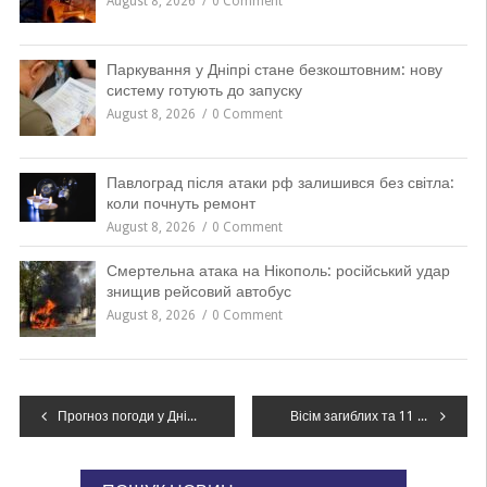
August 8, 2026
0 Comment
Паркування у Дніпрі стане безкоштовним: нову
систему готують до запуску
August 8, 2026
0 Comment
Павлоград після атаки рф залишився без світла:
коли почнуть ремонт
August 8, 2026
0 Comment
Смертельна атака на Нікополь: російський удар
знищив рейсовий автобус
August 8, 2026
0 Comment
Навігація
Прогноз погоди у Дніпрі на 13 травня: дощі та комфортні температури
Вісім загиблих та 11 поранених: наслідки нічних атак по Дніпропетровщині
записів