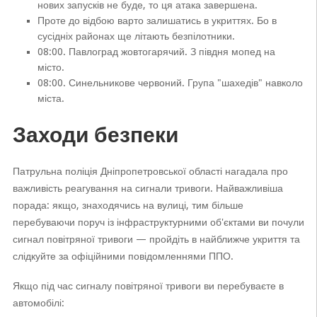
нових запусків не буде, то ця атака завершена.
Проте до відбою варто залишатись в укриттях. Бо в
сусідніх районах ще літають безпілотники.
08:00. Павлоград жовтогарячий. З півдня мопед на
місто.
08:00. Синельникове червоний. Група "шахедів" навколо
міста.
Заходи безпеки
Патрульна поліція Дніпропетровської області нагадала про
важливість реагування на сигнали тривоги. Найважливіша
порада: якщо, знаходячись на вулиці, тим більше
перебуваючи поруч із інфраструктурними об'єктами ви почули
сигнал повітряної тривоги — пройдіть в найближче укриття та
слідкуйте за офіційними повідомленнями ППО.
Якщо під час сигналу повітряної тривоги ви перебуваєте в
автомобілі: