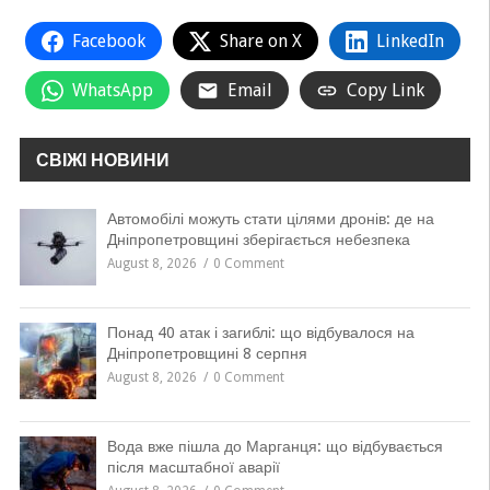
Facebook
Share on X
LinkedIn
WhatsApp
Email
Copy Link
СВІЖІ НОВИНИ
Автомобілі можуть стати цілями дронів: де на
Дніпропетровщині зберігається небезпека
August 8, 2026
0 Comment
Понад 40 атак і загиблі: що відбувалося на
Дніпропетровщині 8 серпня
August 8, 2026
0 Comment
Вода вже пішла до Марганця: що відбувається
після масштабної аварії