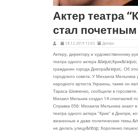
Актер театра “
стал почетным
18.12.2019 12:03
Дніпро
Актеру, директору и художественному ру
театра одного актера &laquo;Крик&raquo
гражданин города Днепра&raquo;. Об это
городского совета. У Михаила Мельника 
народного артиста Украины, также он я
Тараса Шевченко, сообщили в горсовете.
Михаил Мельник создал 14 спектаклей п
Справка 056: Михаила Мельника знают в 
театра одного актера "Крик" в Днепре, к
жизненные и даже политические темы.&nb
не делать улицу&nbsp; Короленко пешехо