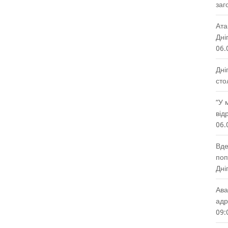
заг
Ата
Дні
06.
Дні
сто
“У 
від
06.
Вде
поп
Дні
Ава
адр
09: