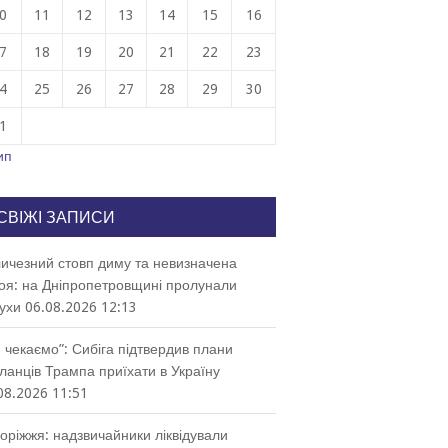
0
11
12
13
14
15
16
7
18
19
20
21
22
23
4
25
26
27
28
29
30
1
ип
СВІЖІ ЗАПИСИ
ичезний стовп диму та невизначена
оя: на Дніпропетровщині пролунали
ухи
06.08.2026 12:13
 чекаємо”: Сибіга підтвердив плани
ланців Трампа приїхати в Україну
08.2026 11:51
оріжжя: надзвичайники ліквідували