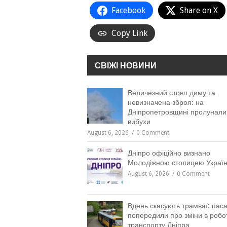
Facebook
Share on X
Copy Link
СВІЖІ НОВИНИ
Величезний стовп диму та
невизначена зброя: на
Дніпропетровщині пролунали
вибухи
August 6, 2026
0 Comment
Дніпро офіційно визнано
Молодіжною столицею Україн
August 6, 2026
0 Comment
Вдень скасують трамваї: пас
попередили про зміни в робот
транспорту Дніпра