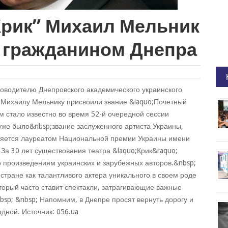
Крик” Михаил Мельник
 гражданином Днепра
ководителю Днепровского академического украинского
; Михаилу Мельнику присвоили звание &laquo;Почетный
м стало известно во время 52-й очередной сессии
уже было&nbsp;звание заслуженного артиста Украины,
вляется лауреатом Национальной премии Украины имени
 За 30 лет существования театра &laquo;Крик&raquo;
о произведениям украинских и зарубежных авторов.&nbsp;
стране как талантливого актера уникального в своем роде
оторый часто ставит спектакли, затрагивающие важные
sp; &nbsp; Напомним, в Днепре просят вернуть дорогу и
дной. Источник: 056.ua