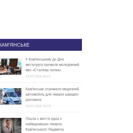
КАМ'ЯНСЬКЕ
У Кам’янському до Дня
металурга провели молодіжний
квіз «Сталева логіка»
29.07.2026 20:25
Кам’янське отримало медичний
автомобіль для лікарні швидкої
допомоги
29.07.2026 19:19
Пішла з життя одна з
найвідоміших лікарок
Кам’янського Людмила