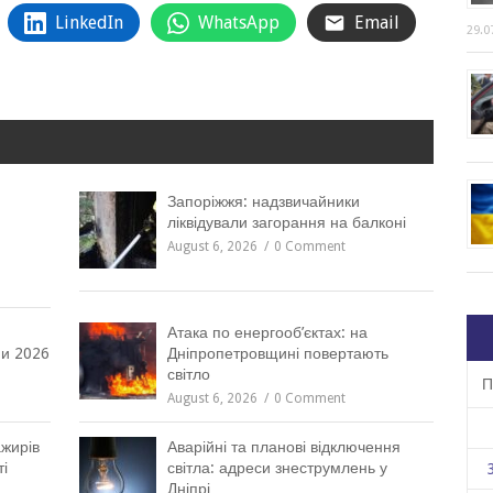
LinkedIn
WhatsApp
Email
29.0
Запоріжжя: надзвичайники
ліквідували загорання на балконі
August 6, 2026
0 Comment
Атака по енергооб’єктах: на
и 2026
Дніпропетровщині повертають
світло
П
August 6, 2026
0 Comment
ажирів
Аварійні та планові відключення
і
світла: адреси знеструмлень у
Дніпрі