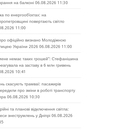
орання на балконі
06.08.2026 11:30
ка по енергооб’єктах: на
пропетровщині повертають світло
08.2026 11:00
про офіційно визнано Молодіжною
лицею України 2026
06.08.2026 11:00
мене немає таких грошей”: Стефанішина
реагувала на заставу в 6 млн гривень
08.2026 10:41
нь скасують трамваї: пасажирів
ередили про зміни в роботі транспорту
пра
06.08.2026 10:30
рійні та планові відключення світла:
еси знеструмлень у Дніпрі
06.08.2026
05