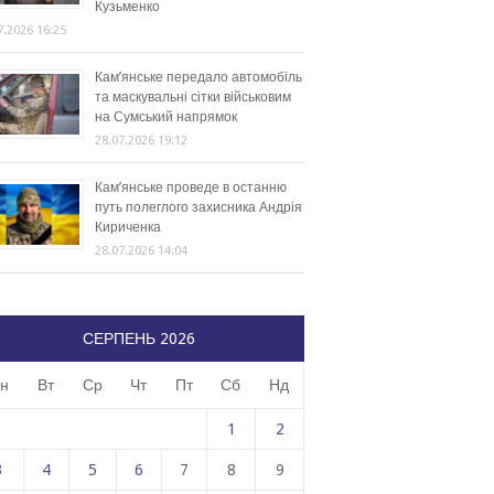
Кузьменко
7.2026 16:25
Кам’янське передало автомобіль
та маскувальні сітки військовим
на Сумський напрямок
28.07.2026 19:12
Кам’янське проведе в останню
путь полеглого захисника Андрія
Кириченка
28.07.2026 14:04
СЕРПЕНЬ 2026
н
Вт
Ср
Чт
Пт
Сб
Нд
1
2
3
4
5
6
7
8
9