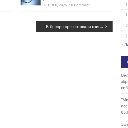
1
August 6, 2026
0 Comment
1
2
В Днепре презентовали книгу об истории лоцманов и порогов
3
« Л
Вел
збр
виб
“Ми
пос
06.
Зап