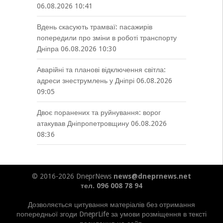
06.08.2026 10:41
Вдень скасують трамваї: пасажирів
попередили про зміни в роботі транспорту
Дніпра
06.08.2026 10:30
Аварійні та планові відключення світла:
адреси знеструмлень у Дніпрі
06.08.2026
09:05
Двоє поранених та руйнування: ворог
атакував Дніпропетровщину
06.08.2026
08:36
© 2016-2026 DneprNews
news@dneprnews.net
тел. 096 008 78 94
Дозволяється цитування матеріалів без отримання
попередньої згоди DneprLife за умови розміщення в тексті