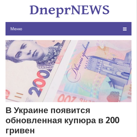
Skip
to
content
Меню
В Украине появится
обновленная купюра в 200
гривен