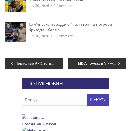
July 30, 2026
0 Comment
Кам’янське передало 1 млн грн на потреби
бригади «Хартія»
July 30, 2026
0 Comment
Навігація
Нацполіція АРК: встановлені організатори викрадення французького оператора під час анексії Криму
МВС: пожежу в Мінкульті загасили, врятували 4 людей
записів
ПОШУК НОВИН
Пошук:
Погода на 2 тижні