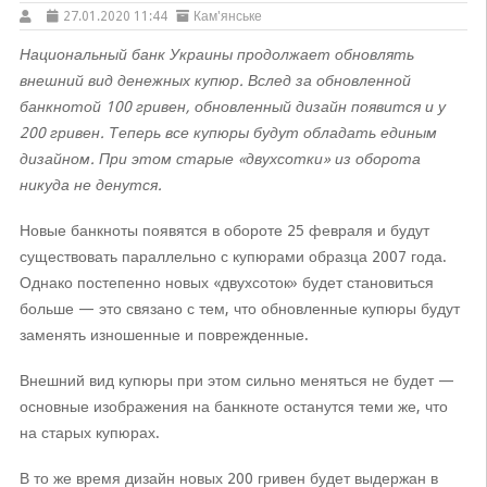
27.01.2020 11:44
Кам'янське
Национальный банк Украины продолжает обновлять
внешний вид денежных купюр. Вслед за обновленной
банкнотой 100 гривен, обновленный дизайн появится и у
200 гривен. Теперь все купюры будут обладать единым
дизайном. При этом старые «двухсотки» из оборота
никуда не денутся.
Новые банкноты появятся в обороте 25 февраля и будут
существовать параллельно с купюрами образца 2007 года.
Однако постепенно новых «двухсоток» будет становиться
больше — это связано с тем, что обновленные купюры будут
заменять изношенные и поврежденные.
Внешний вид купюры при этом сильно меняться не будет —
основные изображения на банкноте останутся теми же, что
на старых купюрах.
В то же время дизайн новых 200 гривен будет выдержан в