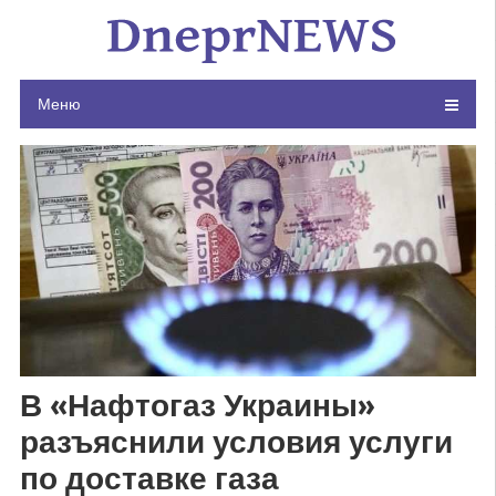
Skip
to
content
Меню
В «Нафтогаз Украины»
разъяснили условия услуги
по доставке газа