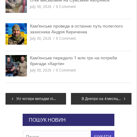
сітки військовим на Сумський напрямок
July 30, 2026
0 Comment
Кам’янське проведе в останню путь полеглого
захисника Андрія Кириченка
July 30, 2026
0 Comment
Кам’янське передало 1 млн грн на потреби
бригади «Хартія»
July 30, 2026
0 Comment
Навігація
Усі чотири випадки підозри на китайський коронавірус в Україні не підтвердилися – МОЗ
В Днепре на 4 месяца сузят тротуарную часть на некоторых улицах: каких и почему
записів
ПОШУК НОВИН
Пошук: