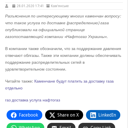
28.01.2020 17:41
Кам'янське
Разъяснения по интересующему многих каменчан вопросу:
что такое услуга по доставке (распределению) газа
опубликовали на официальной странице
газопоставляющей компании «Нафтогаз Украины».
В компании также обозначили, что за поддержание давления
отвечают облгазы. Также эти компании должны обеспечивать
поддержание распределительных сетей в
удовлетворительном состоянии.
Читайте также:
Каменчане будут платить за доставку газа
отдельно
газ
доставка
услуга
нафтогаз
Facebook
Share on X
LinkedIn
WhatsApp
Email
Copy Link