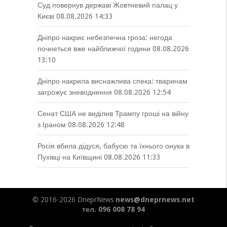
Суд повернув державі Жовтневий палац у
Києві
08.08.2026 14:33
Дніпро накриє небезпечна гроза: негода
почнеться вже найближчої години
08.08.2026
13:10
Дніпро накрила виснажлива спека: тваринам
загрожує зневоднення
08.08.2026 12:54
Сенат США не виділив Трампу гроші на війну
з Іраном
08.08.2026 12:48
Росія вбила дідуся, бабусю та їхнього онука в
Пухівці на Київщині
08.08.2026 11:33
© 2016-2026 DneprNews
news@dneprnews.net
тел. 096 008 78 94