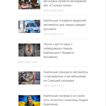
металурга провели молодіжний
квіз «Сталева логіка»
29.07.2026 20:25
Кам’янське отримало медичний
автомобіль для лікарні швидкої
допомоги
29.07.2026 19:19
Пішла з життя одна з
найвідоміших лікарок
Кам’янського Людмила
Кузьменко
29.07.2026 16:25
Кам’янське передало автомобіль
та маскувальні сітки військовим
на Сумський напрямок
28.07.2026 19:12
Кам’янське проведе в останню
путь полеглого захисника Андрія
Кириченка