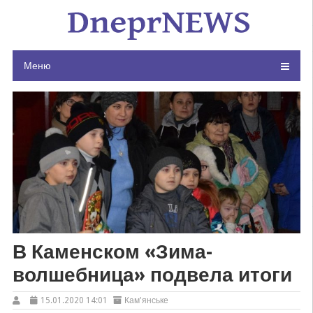
Skip
to
content
Меню
В Каменском «Зима-
волшебница» подвела итоги
15.01.2020 14:01
Кам'янське