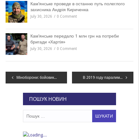
Кам’янське проведе в останню путь полеглого
захисника Андрія Кириченка
July 30, 2026
0 Comment
Кам’янське передало 1 млн грн на потреби
бригади «Хартія»
July 30, 2026
0 Comment
Навігація
Міноборони: бойовики обстріляли позиції ЗСУ біля Світлодарська, Пісок та Василівки
В 2019 году паралимпийцы Днепропетровщины завоевали более 100 медалей на чемпионатах мира и Европы
записів
ПОШУК НОВИН
Пошук: