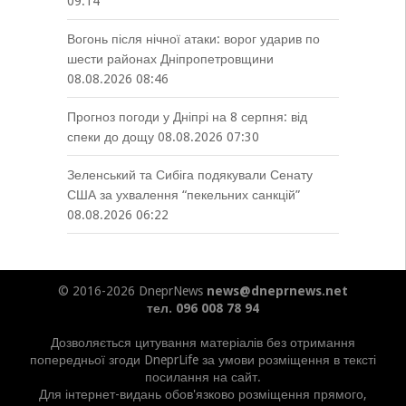
09:14
Вогонь після нічної атаки: ворог ударив по
шести районах Дніпропетровщини
08.08.2026 08:46
Прогноз погоди у Дніпрі на 8 серпня: від
спеки до дощу
08.08.2026 07:30
Зеленський та Сибіга подякували Сенату
США за ухвалення “пекельних санкцій”
08.08.2026 06:22
© 2016-2026 DneprNews
news@dneprnews.net
тел. 096 008 78 94
Дозволяється цитування матеріалів без отримання
попередньої згоди DneprLife за умови розміщення в тексті
посилання на сайт.
Для інтернет-видань обов'язково розміщення прямого,