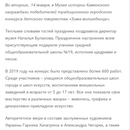
Во вторник, 14 января, в Музее истории Каменского
награждали победителей традиционного городского
конкурса детского творчества «Зима-волшебница».
Теплыми словами гостей праздника поздравила директор
музея Наталья Буланова. Праздничное настроение всем
присутствующим подарили ученики средней
общеобразовательной школы №19, исполнив щедривки и
песни.
В 2019 году на конкурс было представлено более 600 работ.
Среди участников – учащиеся общеобразовательных школ
города и школ искусств, воспитанники внешкольных
заведений в возрасте от 5 до 17 лет. Все они показали свое
мастерство в различных жанрах – живопись, графика и
декоративно-прикладное искусство.
Авторитетное жюри в составе заслуженных художников
Украины Гарника Хачатряна и Александра Чегорки, а также