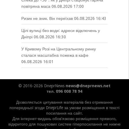
Спека до +50°: як у Дніпрі стаціонує гаряча
повітряна маса
06.08.2026 17:00
Ризик не зник. Він переїхав
06.08.2026 16:43
Цілі вулиці без води: адреси відключень у
Дніпрі
06.08.2026 16:30
У Кривому Розі на Центральному ринку
сталася масштабна пожежа в кафе
06.08.2026 16:01
© 2016-2026 DneprNews
news@dneprnews.net
тел. 096 008 78 94
Дозволяється цитування матеріалів без отримання
попередньої згоди DneprLife за умови розміщення в тексті
посилання на сайт.
Для інтернет-видань обов'язково розміщення прямого,
відкритого для пошукових систем гіперпосилання не нижче