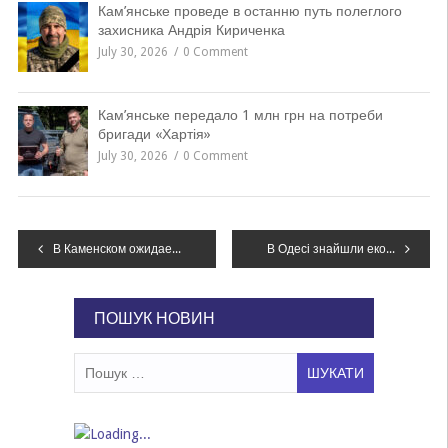
Кам’янське проведе в останню путь полеглого
захисника Андрія Кириченка
July 30, 2026
0 Comment
Кам’янське передало 1 млн грн на потреби
бригади «Хартія»
July 30, 2026
0 Comment
Навігація
В Каменском ожидается дождь и порывы ветра
В Одесі знайшли екологічні підстави прибрати затонулий бункерувальник із пляжу
записів
ПОШУК НОВИН
Пошук: