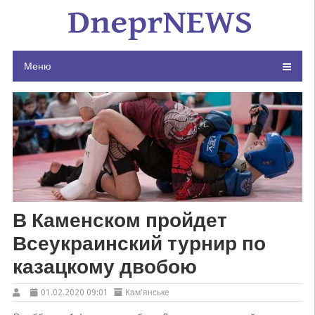
Skip
to
content
Меню
В Каменском пройдет
Всеукраинский турнир по
казацкому двобою
01.02.2020 09:01
Кам'янське