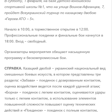
В субботу, 1 февраля, на базе Детско-юношеской
спортивной школы №1, что на улице Воинов-Афганцев, 7,
пройдет Всеукраинский турнир по казацкому двобою
«Героев АТО – 5».
Начало в 10:00, а торжественное открытие в 12:00.
Профессиональные поединки и финальные бои начнутся в
18:00. Вход – свободный.
Организаторы мероприятия обещают насыщенную
программу и бескомпромиссные бои.
СПРАВКА.
Казацкий двобой – украинский национальный вид
смешанных боевых искусств, в котором представлены три
раздела: «Забава» – поединок с дозированным контактом,
оценка воздействия ведется после каждой удачной атаки;
«Борна» – поединок с легким контактом, оцениваются удары
только с легким контактом, а использование элементов
повышенной сложности повышают оценку технических
действий и «Поединок» – поединок с полным контактом,