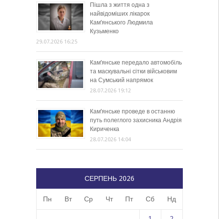
Пішла з життя одна з
найвідоміших лікарок
Кам’янського Людмила
Кузьменко
29.07.2026 16:25
Кам’янське передало автомобіль
та маскувальні сітки військовим
на Сумський напрямок
28.07.2026 19:12
Кам’янське проведе в останню
путь полеглого захисника Андрія
Кириченка
28.07.2026 14:04
СЕРПЕНЬ 2026
Пн
Вт
Ср
Чт
Пт
Сб
Нд
1
2