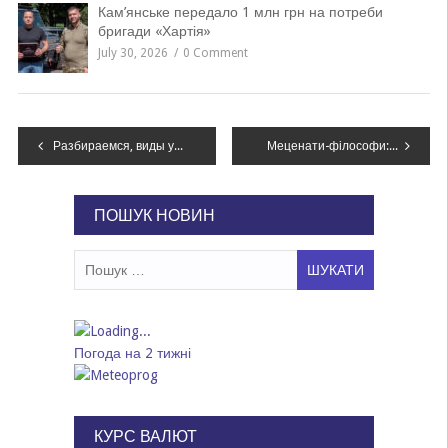
Кам’янське передало 1 млн грн на потреби
бригади «Хартія»
July 30, 2026
0 Comment
Навігація
Разбираемся, виды упругих муфт, их классификация и назначение
Меценати-філософи: хто викупив і дарує NAMU колекцію ескізів Федора Кричевського
записів
ПОШУК НОВИН
Пошук:
Погода на 2 тижні
КУРС ВАЛЮТ