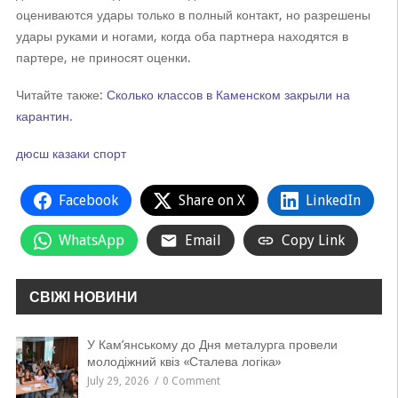
оцениваются удары только в полный контакт, но разрешены
удары руками и ногами, когда оба партнера находятся в
партере, не приносят оценки.
Читайте также:
Сколько классов в Каменском закрыли на
карантин
.
дюсш
казаки
спорт
Facebook
Share on X
LinkedIn
WhatsApp
Email
Copy Link
СВІЖІ НОВИНИ
У Кам’янському до Дня металурга провели
молодіжний квіз «Сталева логіка»
July 29, 2026
0 Comment