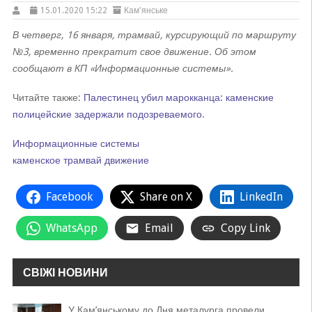
15.01.2020 15:22
Кам'янське
В четверг, 16 января, трамвай, курсирующий по маршруту
№3, временно прекратит свое движение. Об этом
сообщают в КП «Информационные системы».
Читайте также:
Палестинец убил марокканца: каменские
полицейские задержали подозреваемого
.
Информационные системы
каменское
трамвай
движение
Facebook
Share on X
LinkedIn
WhatsApp
Email
Copy Link
СВІЖІ НОВИНИ
У Кам’янському до Дня металурга провели