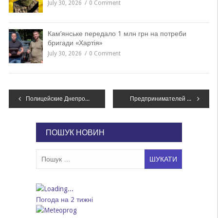
July 30, 2026
0 Comment
Кам’янське передало 1 млн грн на потреби
бригади «Хартія»
July 30, 2026
0 Comment
Навігація
Полицейские Днепропетровщины избили мужчину на допросе: потерпевшему удалили селезенку и левую почку, – ФОТО
Предпринимателей Днепропетровщины приглашают поучаствовать в торговой миссии в США
записів
ПОШУК НОВИН
Пошук:
Погода на 2 тижні