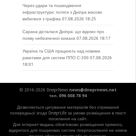
Через удари та пошкодження
інфраструктури: потяги з Дніпра масово
вибилися з графіка
07.08.2026 18:25
Сарана дісталася Дніпра: що відомо про
появу небезпечної комахи
07.08.2026 18:17
Україна та США працюють над новими
ракетами для систем ППО С-300
07.08.2026
18:01
© 2016-2026 DneprNews
news@dneprnews.net
тел. 096 008 78 94
Дозволяється цитування матеріалів без отримання
попередньої згоди DneprLife за умови розміщення в тексті
посилання на сайт.
Для інтернет-видань обов'язково розміщення прямого,
відкритого для пошукових систем гіперпосилання не нижче