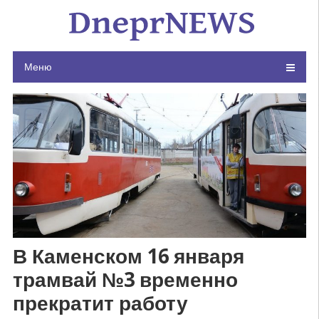
Skip
to
content
Меню
В Каменском 16 января
трамвай №3 временно
прекратит работу