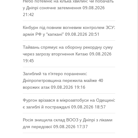
Небо потемніє на кілька хвилин: чи побачать
у Дніпрі сонячне затемнення
09.08.2026
21:42
Кінбурн під повним вогневим контролем ЗСУ:
армія РФ у “капкані”
09.08.2026 20:51
Тайвань спрямує на оборону рекордну суму
через загрозу вторгнення Китаю
09.08.2026
19:45
Загиблий та п’ятеро поранених:
Дніпропетровщина пережила майже 40
ворожих атак
09.08.2026 19:16
Фургон врізався в мікроавтобуси на Одещині:
є загиблі й постраждалі
09.08.2026 18:57
Росія знищила склад ВООЗ у Дніпрі з ліками
для передової
09.08.2026 17:37