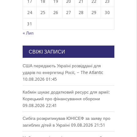
17
18
19
20
21
22
23
24
25
26
27
28
29
30
31
« Лип
СВІЖІ ЗАПИСИ
США передають Україні розвіддані для
ударів по енергетиці Росії, – The Atlantic
10.08.2026 01:45
Кабмін шукає додатковий ресурс для армії:
Корецький про фінансування оборони
09.08.2026 22:41
Сибіга розкритикував ЮНІСЕФ за заяву про
загиблих дітей в Україні
09.08.2026 21:51