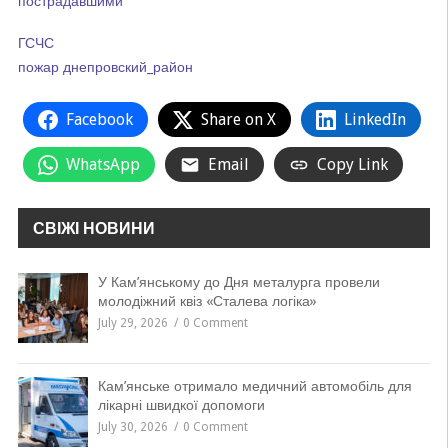
пострадавшими
ГСЧС
пожар
днепровский_район
Facebook
Share on X
LinkedIn
WhatsApp
Email
Copy Link
СВІЖІ НОВИНИ
У Кам’янському до Дня металурга провели
молодіжний квіз «Сталева логіка»
July 29, 2026
0 Comment
Кам’янське отримало медичний автомобіль для
лікарні швидкої допомоги
July 30, 2026
0 Comment