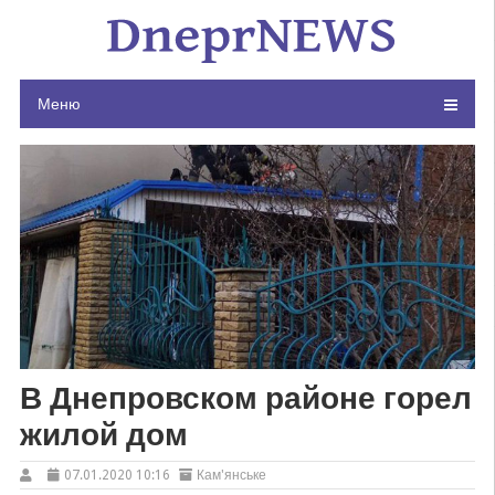
Skip
to
content
Меню
В Днепровском районе горел
жилой дом
07.01.2020 10:16
Кам'янське