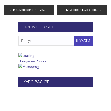
Навігація
В Каменском стартует новый футбольный сезон
Каменской КСЦ «Днепровец» передадут в аренду компании «МиКомп»
записів
ПОШУК НОВИН
Пошук:
Погода на 2 тижні
КУРС ВАЛЮТ