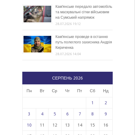
Кам’янське передало автомобіль
та маскувальні сітки військовим
на Сумський напрямок
28.07.2026 19:12
Кам’янське проведе в останню
путь полеглого захисника Андрія
Кириченка
28.07.2026 14:04
СЕРПЕНЬ 2026
Пн
Вт
Ср
Чт
Пт
Сб
Нд
1
2
3
4
5
6
7
8
9
10
11
12
13
14
15
16