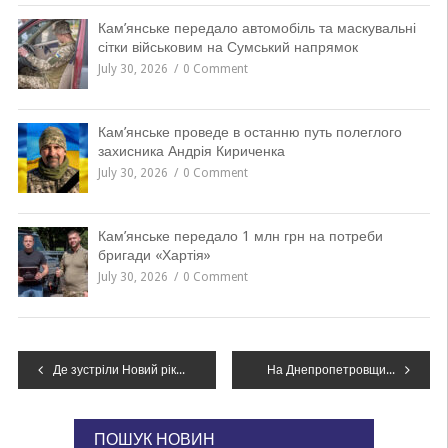
Кам’янське передало автомобіль та маскувальні
сітки військовим на Сумський напрямок
July 30, 2026
0 Comment
Кам’янське проведе в останню путь полеглого
захисника Андрія Кириченка
July 30, 2026
0 Comment
Кам’янське передало 1 млн грн на потреби
бригади «Хартія»
July 30, 2026
0 Comment
Навігація
Де зустріли Новий рік Тимошенко, Медведчук та Вакарчук?
На Днепропетровщине обнаружили автомобили, незаконно загруженные древесиной, – ФОТО
записів
ПОШУК НОВИН