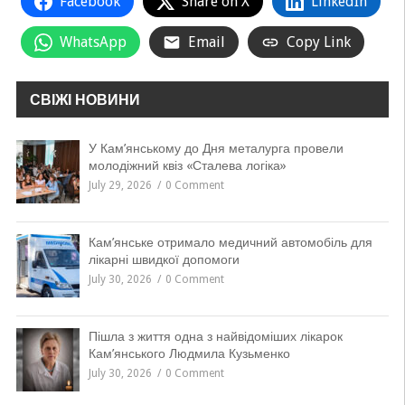
Facebook
Share on X
LinkedIn
WhatsApp
Email
Copy Link
СВІЖІ НОВИНИ
У Кам’янському до Дня металурга провели
молодіжний квіз «Сталева логіка»
July 29, 2026
0 Comment
Кам’янське отримало медичний автомобіль для
лікарні швидкої допомоги
July 30, 2026
0 Comment
Пішла з життя одна з найвідоміших лікарок
Кам’янського Людмила Кузьменко
July 30, 2026
0 Comment