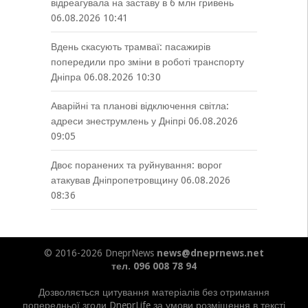
відреагувала на заставу в 6 млн гривень
06.08.2026 10:41
Вдень скасують трамваї: пасажирів
попередили про зміни в роботі транспорту
Дніпра
06.08.2026 10:30
Аварійні та планові відключення світла:
адреси знеструмлень у Дніпрі
06.08.2026
09:05
Двоє поранених та руйнування: ворог
атакував Дніпропетровщину
06.08.2026
08:36
© 2016-2026 DneprNews
news@dneprnews.net
тел. 096 008 78 94
Дозволяється цитування матеріалів без отримання
попередньої згоди DneprLife за умови розміщення в тексті