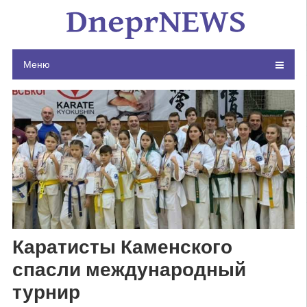
Skip
to
content
Меню
Каратисты Каменского
спасли международный
турнир