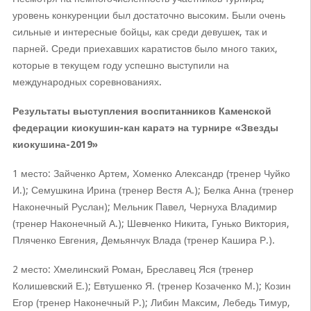
уровень конкуренции был достаточно высоким. Были очень
сильные и интересные бойцы, как среди девушек, так и
парней. Среди приехавших каратистов было много таких,
которые в текущем году успешно выступили на
международных соревнованиях.
Результаты выступления воспитанников Каменской
федерации киокушин-кан каратэ на турнире «Звезды
киокушина-2019»
1 место: Зайченко Артем, Хоменко Александр (тренер Чуйко
И.); Семушкина Ирина (тренер Вестя А.); Белка Анна (тренер
Наконечный Руслан); Мельник Павел, Чернуха Владимир
(тренер Наконечный А.); Шевченко Никита, Гунько Виктория,
Пляченко Евгения, Демьянчук Влада (тренер Кашира Р.).
2 место: Хмелинский Роман, Бреславец Яся (тренер
Колишевский Е.); Евтушенко Я. (тренер Козаченко М.); Козин
Егор (тренер Наконечный Р.); Либин Максим, Лебедь Тимур,