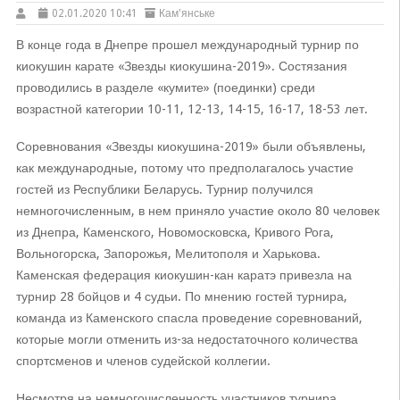
02.01.2020 10:41
Кам'янське
В конце года в Днепре прошел международный турнир по
киокушин карате «Звезды киокушина-2019». Состязания
проводились в разделе «кумите» (поединки) среди
возрастной категории 10-11, 12-13, 14-15, 16-17, 18-53 лет.
Соревнования «Звезды киокушина-2019» были объявлены,
как международные, потому что предполагалось участие
гостей из Республики Беларусь. Турнир получился
немногочисленным, в нем приняло участие около 80 человек
из Днепра, Каменского, Новомосковска, Кривого Рога,
Вольногорска, Запорожья, Мелитополя и Харькова.
Каменская федерация киокушин-кан каратэ привезла на
турнир 28 бойцов и 4 судьи. По мнению гостей турнира,
команда из Каменского спасла проведение соревнований,
которые могли отменить из-за недостаточного количества
спортсменов и членов судейской коллегии.
Несмотря на немногочисленность участников турнира,