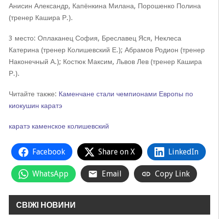
Анисин Александр, Капёнкина Милана, Порошенко Полина
(тренер Кашира Р.).
3 место: Оплаканец София, Бреславец Яся, Неклеса
Катерина (тренер Колишевский Е.); Абрамов Родион (тренер
Наконечный А.); Костюк Максим, Львов Лев (тренер Кашира
Р.).
Читайте также:
Каменчане стали чемпионами Европы по
киокушин каратэ
каратэ
каменское
колишевский
Facebook
Share on X
LinkedIn
WhatsApp
Email
Copy Link
СВІЖІ НОВИНИ