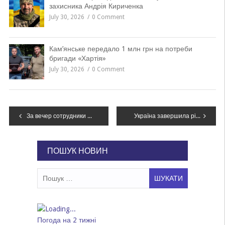
захисника Андрія Кириченка
July 30, 2026
0 Comment
Кам’янське передало 1 млн грн на потреби
бригади «Хартія»
July 30, 2026
0 Comment
Навігація
За вечер сотрудники ГСЧС ликвидировали три пожара, есть пострадавшие – ВИДЕО
Україна завершила рік із рекордними запасами газу
записів
ПОШУК НОВИН
Пошук:
Погода на 2 тижні