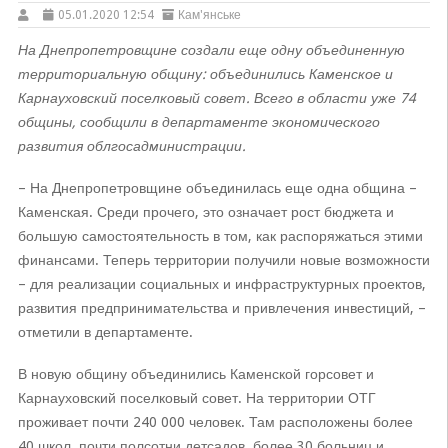
05.01.2020 12:54
Кам'янське
На Днепропетровщине создали еще одну объединенную
территориальную общину: объединились Каменское и
Карнауховский поселковый совет. Всего в области уже 74
общины, сообщили в департаменте экономического
развития облгосадминистрации.
– На Днепропетровщине объединилась еще одна община –
Каменская. Среди прочего, это означает рост бюджета и
большую самостоятельность в том, как распоряжаться этими
финансами. Теперь территории получили новые возможности
– для реализации социальных и инфраструктурных проектов,
развития предпринимательства и привлечения инвестиций, –
отметили в департаменте.
В новую общину объединились Каменской горсовет и
Карнауховский поселковый совет. На территории ОТГ
проживает почти 240 000 человек. Там расположены более
40 школ, почти полсотни детсадов, более 30 больниц и