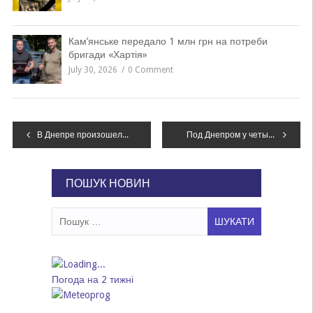
Кам’янське передало 1 млн грн на потреби
бригади «Хартія»
July 30, 2026
0 Comment
Навігація
В Днепре произошел пожар в частном доме: есть пострадавшие, – ФОТО
Под Днепром у четырех людей нашли при себе наркотики, – ФОТО
записів
ПОШУК НОВИН
Пошук:
Погода на 2 тижні