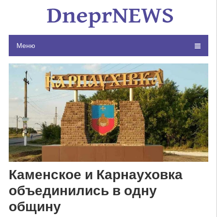
Skip
to
content
Меню
Каменское и Карнауховка
объединились в одну
общину