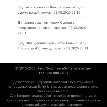
Окупанти атакували Київ балістикою: що
відомо на цей момент
08.08.2026 03:16
Дніпрянин став чемпіоном Європи з
веслування на човнах «дракон»
07.08.2026
21:01
Суд США зупинив будівництво бальної зали
Трампа за 400 млн доларів
07.08.2026 20:11
© 2016-2026 DneprNews
news@dneprnews.net
тел. 096 008 78 94
Дозволяється цитування матеріалів без отримання
попередньої згоди DneprLife за умови розміщення в тексті
посилання на сайт.
Для інтернет-видань обов'язково розміщення прямого,
відкритого для пошукових систем гіперпосилання не нижче
другого абзацу в тексті або як джерело.