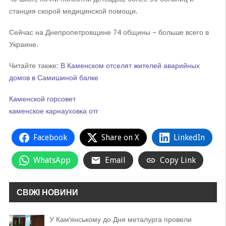
станция скорой медицинской помощи.
Сейчас на Днепропетровщине 74 общины – больше всего в
Украине.
Читайте также:
В Каменском отселят жителей аварийных
домов в Самишиной балке
Каменской горсовет
каменское
карнауховка
отг
Facebook
Share on X
LinkedIn
WhatsApp
Email
Copy Link
СВІЖІ НОВИНИ
У Кам’янському до Дня металурга провели