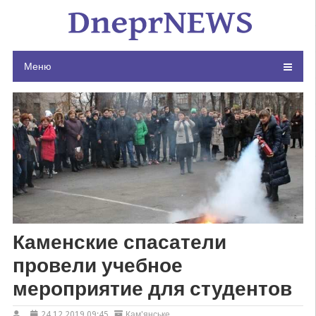
Skip
to
content
Меню
Каменские спасатели
провели учебное
мероприятие для студентов
24.12.2019 09:45
Кам'янське