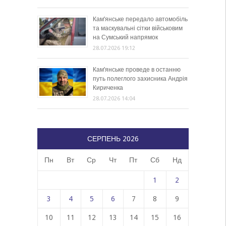
Кам’янське передало автомобіль
та маскувальні сітки військовим
на Сумський напрямок
28.07.2026 19:12
Кам’янське проведе в останню
путь полеглого захисника Андрія
Кириченка
28.07.2026 14:04
СЕРПЕНЬ 2026
Пн
Вт
Ср
Чт
Пт
Сб
Нд
1
2
3
4
5
6
7
8
9
10
11
12
13
14
15
16