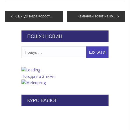
Навігація
СБУ: дії мера Коростишева призвели до збитків на понад 800 тисяч гривень
Каменчан зовут на концертно-развлекательную программу «Празднуем Рождество вместе»
записів
ПОШУК НОВИН
Пошук:
Погода на 2 тижні
КУРС ВАЛЮТ