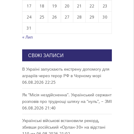
17
18
19
20
21
22
23
24
25
26
27
28
29
30
31
« Лип
СВІЖІ ЗАПИСИ
В Україні запускають екстрену допомогу для
аграріїв через терор РФ в Чорному морі
06.08.2026 22:25
Як “Місія нездійсненна”. Український сержант
розповів про труднощі шляху на “нуль”, – ЗМІ
06.08.2026 21:40
Українські військові встановили рекорд,
збивши російський «Орлан-30» на відстані
110 км
06.08.2026 21:02