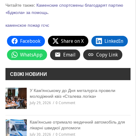
Читайте также:
Каменские спортсмены благодарят партию
«Бджола» за помощь
.
каменское
пожар
гсчс
Facebook
Share on X
LinkedIn
WhatsApp
Email
Copy Link
СВІЖІ НОВИНИ
У Кам’янському до Дня металурга провели
молодіжний квіз «Сталева логіка»
July 29, 2026
0 Comment
Кам’янське отримало медичний автомобіль для
лікарні швидкої допомоги
July 30, 2026
0 Comment