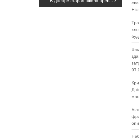
В Днепре старая школа превратилась в яркую и современную, – ФОТО
ева
Нік
Тра
хло
буд
Вих
зда
зат
07.
Кри
Дні
мас
Біл
фро
опи
Неб