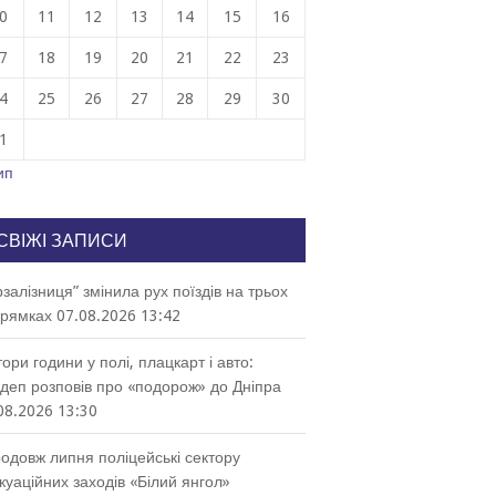
0
11
12
13
14
15
16
7
18
19
20
21
22
23
4
25
26
27
28
29
30
1
ип
СВІЖІ ЗАПИСИ
рзалізниця” змінила рух поїздів на трьох
рямках
07.08.2026 13:42
тори години у полі, плацкарт і авто:
деп розповів про «подорож» до Дніпра
08.2026 13:30
одовж липня поліцейські сектору
куаційних заходів «Білий янгол»