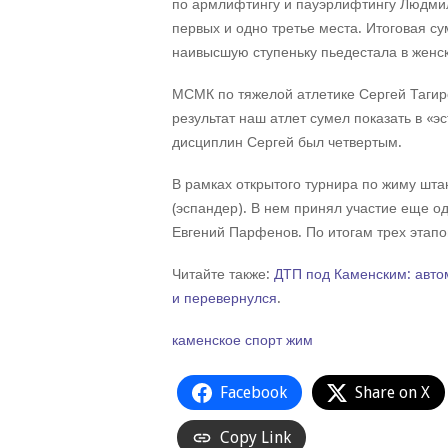
по армлифтингу и пауэрлифтингу Людмил
первых и одно третье места. Итоговая с
наивысшую ступеньку пьедестала в женск
МСМК по тяжелой атлетике Сергей Тагиро
результат наш атлет сумел показать в «э
дисциплин Сергей был четвертым.
В рамках открытого турнира по жиму шта
(эспандер). В нем принял участие еще 
Евгений Парфенов. По итогам трех этапо
Читайте также:
ДТП под Каменским: автом
и перевернулся
.
каменское
спорт
жим
Facebook
Share on X
Copy Link