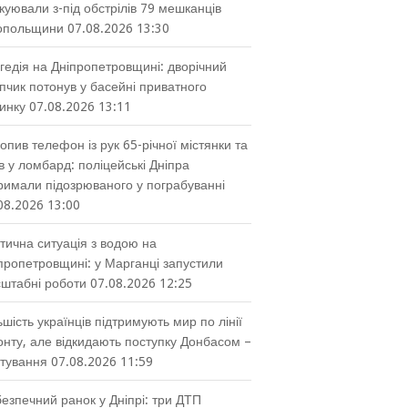
куювали з-під обстрілів 79 мешканців
опольщини
07.08.2026 13:30
гедія на Дніпропетровщині: дворічний
пчик потонув у басейні приватного
инку
07.08.2026 13:11
опив телефон із рук 65-річної містянки та
в у ломбард: поліцейські Дніпра
римали підозрюваного у пограбуванні
08.2026 13:00
тична ситуація з водою на
пропетровщині: у Марганці запустили
штабні роботи
07.08.2026 12:25
ьшість українців підтримують мир по лінії
нту, але відкидають поступку Донбасом –
тування
07.08.2026 11:59
езпечний ранок у Дніпрі: три ДТП