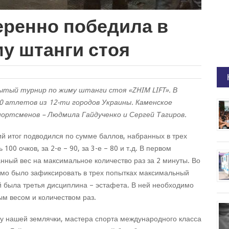
еренно победила в
у штанги стоя
рытый турнир по жиму штанги стоя «ZHIM LIFT». В
50 атлетов из 12-ти городов Украины. Каменское
портсменов – Людмила Гайдученко и Сергей Тагиров.
й итог подводился по сумме баллов, набранных в трех
00 очков, за 2-е – 90, за 3-е – 80 и т.д. В первом
ный вес на максимальное количество раз за 2 минуты. Во
мо было зафиксировать в трех попытках максимальный
й была третья дисциплина – эстафета. В ней необходимо
ым весом и количеством раз.
у нашей землячки, мастера спорта международного класса