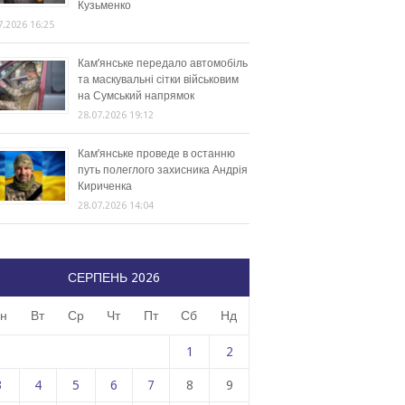
Кузьменко
7.2026 16:25
Кам’янське передало автомобіль
та маскувальні сітки військовим
на Сумський напрямок
28.07.2026 19:12
Кам’янське проведе в останню
путь полеглого захисника Андрія
Кириченка
28.07.2026 14:04
СЕРПЕНЬ 2026
н
Вт
Ср
Чт
Пт
Сб
Нд
1
2
3
4
5
6
7
8
9