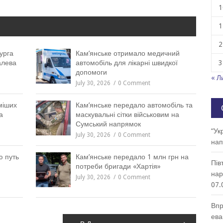
1
1
2
урга
Кам’янське отримало медичний
алева
автомобіль для лікарні швидкої
3
допомоги
« Л
July 30, 2026
0 Comment
міших
Кам’янське передало автомобіль та
а
маскувальні сітки військовим на
Сумський напрямок
“Ук
July 30, 2026
0 Comment
нап
ю путь
Кам’янське передало 1 млн грн на
Пів
потреби бригади «Хартія»
нар
July 30, 2026
0 Comment
07.
Впр
ева