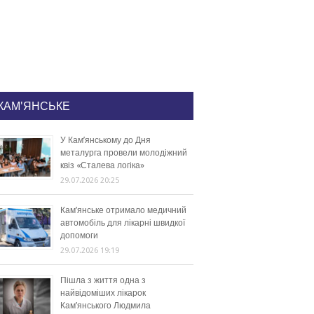
КАМ'ЯНСЬКЕ
У Кам’янському до Дня
металурга провели молодіжний
квіз «Сталева логіка»
29.07.2026 20:25
Кам’янське отримало медичний
автомобіль для лікарні швидкої
допомоги
29.07.2026 19:19
Пішла з життя одна з
найвідоміших лікарок
Кам’янського Людмила