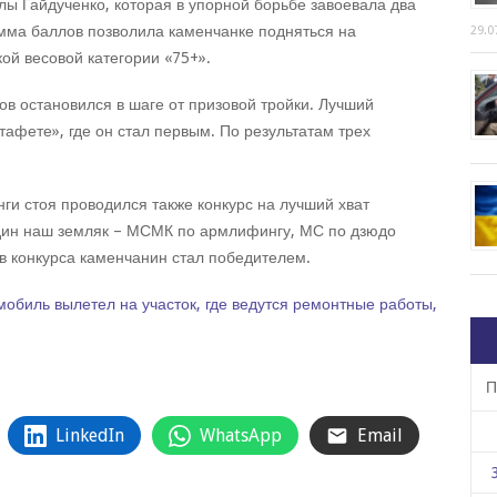
ы Гайдученко, которая в упорной борьбе завоевала два
умма баллов позволила каменчанке подняться на
29.0
ой весовой категории «75+».
в остановился в шаге от призовой тройки. Лучший
стафете», где он стал первым. По результатам трех
нги стоя проводился также конкурс на лучший хват
один наш земляк – МСМК по армлифингу, МС по дзюдо
в конкурса каменчанин стал победителем.
обиль вылетел на участок, где ведутся ремонтные работы,
П
LinkedIn
WhatsApp
Email