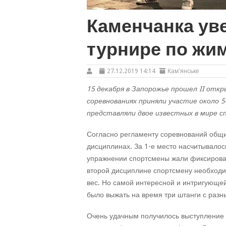
Каменчанка ув
турнире по жим
27.12.2019 14:14
Кам'янське
15 декабря в Запорожье прошел II отк
соревнованиях приняли участие около 
представляли двое известных в мире с
Согласно регламенту соревнований общи
дисциплинах. За 1-е место насчитывалось 1
упражнении спортсмены жали фиксирован
второй дисциплине спортсмену необходи
вес. Но самой интересной и интригующе
было выжать на время три штанги с разн
Очень удачным получилось выступление 