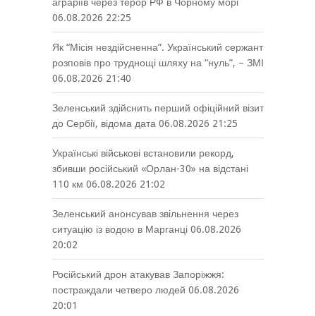
аграріїв через терор РФ в Чорному морі
06.08.2026 22:25
Як “Місія нездійсненна”. Український сержант
розповів про труднощі шляху на “нуль”, – ЗМІ
06.08.2026 21:40
Зеленський здійснить перший офіційний візит
до Сербії, відома дата
06.08.2026 21:25
Українські військові встановили рекорд,
збивши російський «Орлан-30» на відстані
110 км
06.08.2026 21:02
Зеленський анонсував звільнення через
ситуацію із водою в Марганці
06.08.2026
20:02
Російський дрон атакував Запоріжжя:
постраждали четверо людей
06.08.2026
20:01