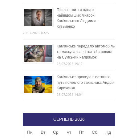
Пішла з життя одна з
найвідоміших лікарок
Кам’янського Людмила
Кузьменко
29.07.2026 16:25
Кам’янське передало автомобіль
та маскувальні сітки військовим
на Сумський напрямок
28.07.2026 19:12
Кам’янське проведе в останню
путь полеглого захисника Андрія
Кириченка
28.07.2026 14:04
СЕРПЕНЬ 2026
Пн
Вт
Ср
Чт
Пт
Сб
Нд