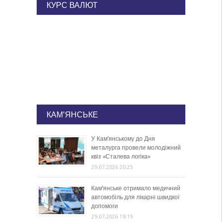
КУРС ВАЛЮТ
КАМ'ЯНСЬКЕ
У Кам’янському до Дня
металурга провели молодіжний
квіз «Сталева логіка»
29.07.2026 20:25
Кам’янське отримало медичний
автомобіль для лікарні швидкої
допомоги
29.07.2026 19:19