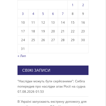
1
2
3
4
5
6
7
8
9
10
11
12
13
14
15
16
17
18
19
20
21
22
23
24
25
26
27
28
29
30
31
« Лип
СВІЖІ ЗАПИСИ
“Наслідки можуть бути серйозними”: Сибіга
попередив про наслідки атак Росії на судна
07.08.2026 01:53
В Україні запускають екстрену допомогу для