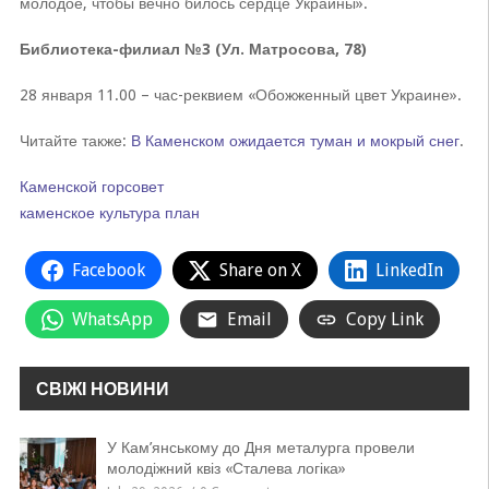
молодое, чтобы вечно билось сердце Украины».
Библиотека-филиал №3 (Ул. Матросова, 78)
28 января 11.00 – час-реквием «Обожженный цвет Украине».
Читайте также:
В Каменском ожидается туман и мокрый снег
.
Каменской горсовет
каменское
культура
план
Facebook
Share on X
LinkedIn
WhatsApp
Email
Copy Link
СВІЖІ НОВИНИ
У Кам’янському до Дня металурга провели
молодіжний квіз «Сталева логіка»