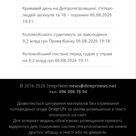
Кривавий день на Дніпропетровщині: п’ятеро
людей загинули та 16 – поранені
06.08.2026
19:31
Коломойського судитимуть за заволодіння
9,2 млрд грн ПриватБанку
06.08.2026 19:18
Коломойський постане перед судом у справі
на 9,2 млрд грн
06.08.2026 19:11
© 2016-2026 DneprNews
news@dneprnews.net
тел. 096 008 78 94
Дозволяється цитування матеріалів без отримання
попередньої згоди DneprLife за умови розміщення в тексті
посилання на сайт.
Для інтернет-видань обов'язково розміщення прямого,
відкритого для пошукових систем гіперпосилання не нижче
другого абзацу в тексті або як джерело.