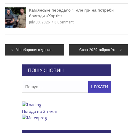
Кам’янське передало 1 млн грн на потреби
бригади «Хартія»
July 30, 2026
0 Comment
Навігація
Міноборони: від початку доби бойовики зафіксували 2 порушення режиму тиші
Євро-2020: збірна України базуватиметься в Бухаресті, суперники житимуть удома
записів
ПОШУК НОВИН
Пошук:
Погода на 2 тижні