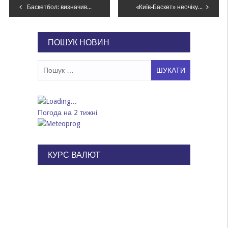
Навігація
Баскетбол: визначився останній учасник «Фіналу чотирьох»
«Київ-Баскет» неочікувано поступився аутсайдеру у Кубку Європи ФІБА
записів
ПОШУК НОВИН
Пошук:
Погода на 2 тижні
КУРС ВАЛЮТ