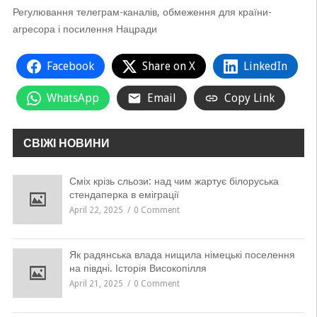
Регулювання телеграм-каналів, обмеження для країни-
агресора і посилення Нацради
Facebook
Share on X
LinkedIn
WhatsApp
Email
Copy Link
СВІЖІ НОВИНИ
Сміх крізь сльози: над чим жартує білоруська
стендаперка в еміграції
April 22, 2025
0 Comment
Як радянська влада нищила німецькі поселення
на півдні. Історія Високопілля
April 21, 2025
0 Comment