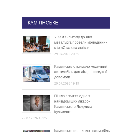
КАМ'ЯНСЬКЕ
У Кам’янському до Дня
металурга провели молодіжний
квіз «Сталева логіка»
29.07.2026 20:25
Кам’янське отримало медичний
автомобіль для лікарні швидкої
допомоги
29.07.2026 19:19
Пішла з життя одна з
найвідоміших лікарок
Кам’янського Людмила
Кузьменко
29.07.2026 16:25
Кам’янське передало автомобіль