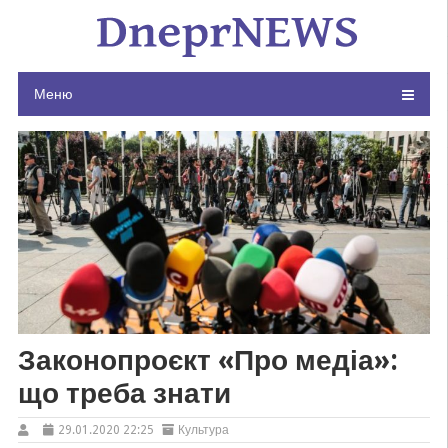
Skip
to
content
Меню
Законопроєкт «Про медіа»:
що треба знати
29.01.2020 22:25
Культура