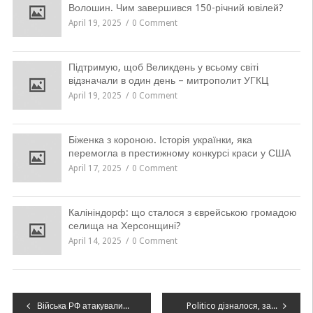
Волошин. Чим завершився 150-річний ювілей?
April 19, 2025
0 Comment
Підтримую, щоб Великдень у всьому світі
відзначали в один день – митрополит УГКЦ
April 19, 2025
0 Comment
Біженка з короною. Історія українки, яка
перемогла в престижному конкурсі краси у США
April 17, 2025
0 Comment
Калініндорф: що сталося з єврейською громадою
селища на Херсонщині?
April 14, 2025
0 Comment
Навігація
Війська РФ атакували Одещину, одна людина поранена, пошкоджені дитсадок й енергоінфраструктура
Politico дізналося, за якої умови Україна готова до послаблення санкцій проти РФ