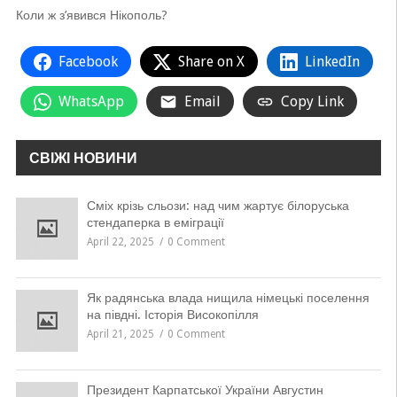
Коли ж з’явився Нікополь?
Facebook
Share on X
LinkedIn
WhatsApp
Email
Copy Link
СВІЖІ НОВИНИ
Сміх крізь сльози: над чим жартує білоруська
стендаперка в еміграції
April 22, 2025
0 Comment
Як радянська влада нищила німецькі поселення
на півдні. Історія Високопілля
April 21, 2025
0 Comment
Президент Карпатської України Августин