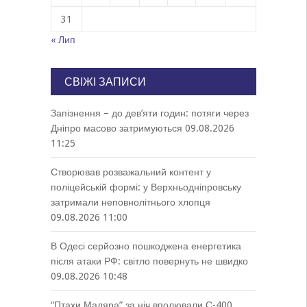
31
« Лип
СВІЖІ ЗАПИСИ
Запізнення – до дев’яти годин: потяги через
Дніпро масово затримуються
09.08.2026
11:25
Створював розважальний контент у
поліцейській формі: у Верхньодніпровську
затримали неповнолітнього хлопця
09.08.2026 11:00
В Одесі серйозно пошкоджена енергетика
після атаки РФ: світло повернуть не швидко
09.08.2026 10:48
“Птахи Мадяра” за ніч вполювали С-400,