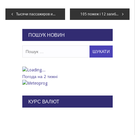
Навігація
Тысячи пассажиров и пустые троллейбусы: как работал общественный транспорт в новогоднюю ночь
105 пожеж і 12 загиблих – у ДСНС розповіли про останній день 2019 року
записів
ПОШУК НОВИН
Пошук:
Погода на 2 тижні
КУРС ВАЛЮТ