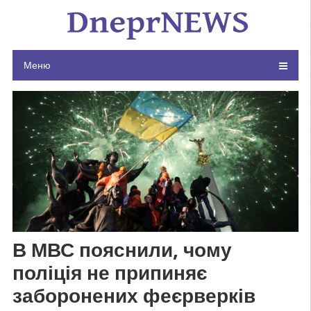
Skip
to
content
Меню
В МВС пояснили, чому
поліція не припиняє
заборонених феєрверків