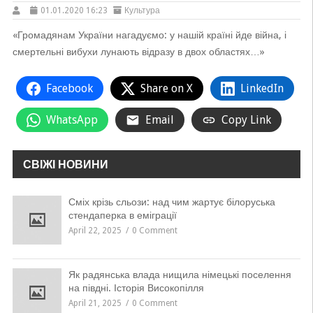
01.01.2020 16:23
Культура
«Громадянам України нагадуємо: у нашій країні йде війна, і
смертельні вибухи лунають відразу в двох областях…»
Facebook
Share on X
LinkedIn
WhatsApp
Email
Copy Link
СВІЖІ НОВИНИ
Сміх крізь сльози: над чим жартує білоруська
стендаперка в еміграції
April 22, 2025
0 Comment
Як радянська влада нищила німецькі поселення
на півдні. Історія Високопілля
April 21, 2025
0 Comment