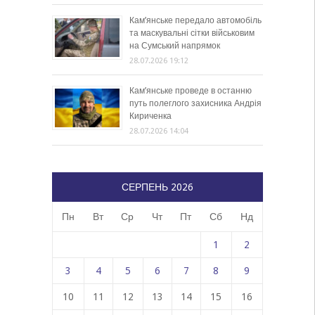
Кам’янське передало автомобіль
та маскувальні сітки військовим
на Сумський напрямок
28.07.2026 19:12
Кам’янське проведе в останню
путь полеглого захисника Андрія
Кириченка
28.07.2026 14:04
СЕРПЕНЬ 2026
Пн
Вт
Ср
Чт
Пт
Сб
Нд
1
2
3
4
5
6
7
8
9
10
11
12
13
14
15
16