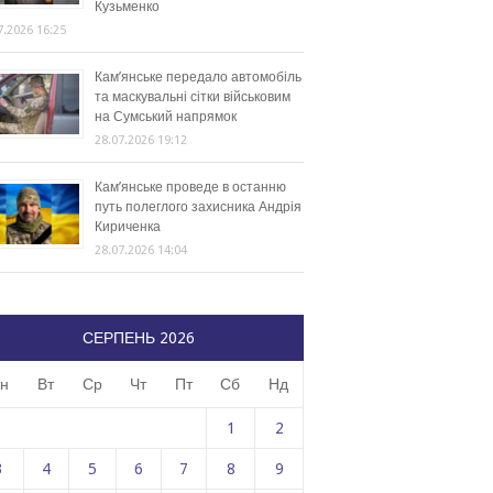
Кузьменко
7.2026 16:25
Кам’янське передало автомобіль
та маскувальні сітки військовим
на Сумський напрямок
28.07.2026 19:12
Кам’янське проведе в останню
путь полеглого захисника Андрія
Кириченка
28.07.2026 14:04
СЕРПЕНЬ 2026
н
Вт
Ср
Чт
Пт
Сб
Нд
1
2
3
4
5
6
7
8
9