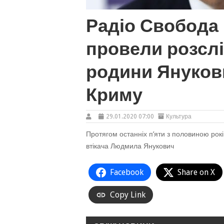
Радіо Свобода 
провели розсл
родини Януков
Криму
29.01.2020 07:00
Культура
Протягом останніх п’яти з половиною ро
втікача Людмила Янукович
Facebook
Share on X
Copy Link