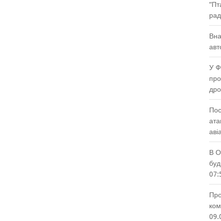
“Пт
рад
Вна
авт
У Ф
про
др
Пос
ата
аві
В О
буд
07:
Про
ком
09.