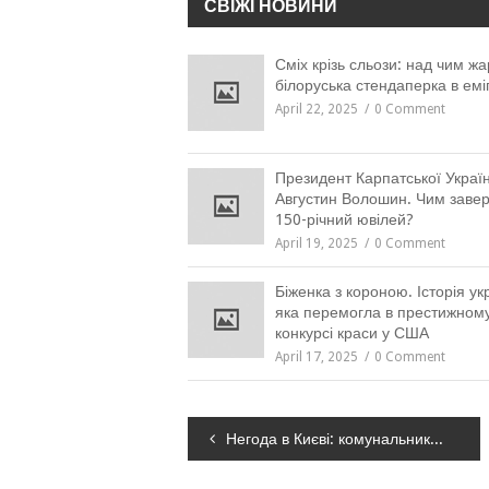
СВІЖІ НОВИНИ
Сміх крізь сльози: над чим жа
білоруська стендаперка в еміг
April 22, 2025
0 Comment
Президент Карпатської Украї
Августин Волошин. Чим заве
150-річний ювілей?
April 19, 2025
0 Comment
Біженка з короною. Історія ук
яка перемогла в престижном
конкурсі краси у США
April 17, 2025
0 Comment
Навігація
Негода в Києві: комунальники підготували 418 одиниць спецтехніки
записів