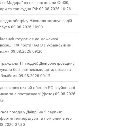
ахи Мадяра” за ніч вполювали С-400,
ари та три судна РФ
09.08.2026 10:26
слідок обстрілу Нікополя загинув водій
обуса
09.08.2026 10:00
інляндії готуються до можливої
вокації РФ проти НАТО з українськими
онами
09.08.2026 09:26
траждали 11 людей: Дніпропетровщину
кували безпілотниками, артилерією та
абомбами
09.08.2026 09:15
десі через нічний обстріл РФ зруйновані
инки та є постраждалі (фото)
09.08.2026
52
гноз погоди у Дніпрі на 9 серпня:
фортні температури та помірний вітер
08.2026 07:30