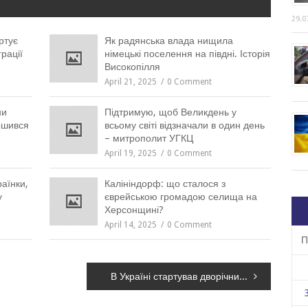
29.0
ртує
Як радянська влада нищила
рації
німецькі поселення на півдні. Історія
Високопілля
April 21, 2025
0 Comment
ни
Підтримую, щоб Великдень у
ршився
всьому світі відзначали в один день
– митрополит УГКЦ
April 19, 2025
0 Comment
раїнки,
Калініндорф: що сталося з
у
єврейською громадою селища на
Херсонщині?
April 14, 2025
0 Comment
П
В Україні стартував дворічний мистецький проєкт «Століття української абстракції»