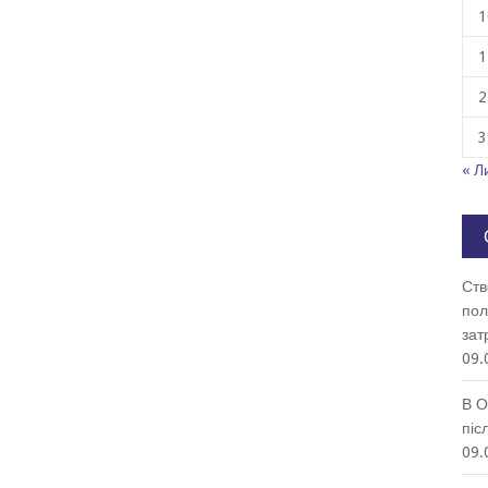
1
1
2
3
« Л
Ств
пол
зат
09.
В О
піс
09.