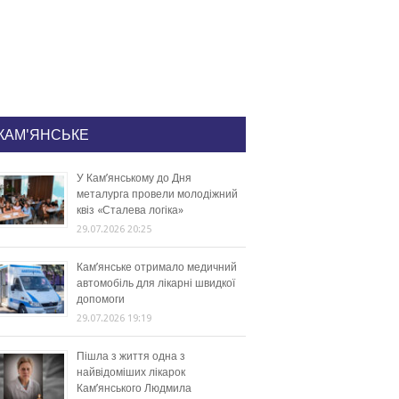
КАМ'ЯНСЬКЕ
У Кам’янському до Дня
металурга провели молодіжний
квіз «Сталева логіка»
29.07.2026 20:25
Кам’янське отримало медичний
автомобіль для лікарні швидкої
допомоги
29.07.2026 19:19
Пішла з життя одна з
найвідоміших лікарок
Кам’янського Людмила