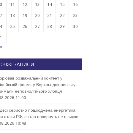
0
11
12
13
14
15
16
7
18
19
20
21
22
23
4
25
26
27
28
29
30
1
ип
СВІЖІ ЗАПИСИ
орював розважальний контент у
іцейській формі: у Верхньодніпровську
римали неповнолітнього хлопця
08.2026 11:00
десі серйозно пошкоджена енергетика
ля атаки РФ: світло повернуть не швидко
08.2026 10:48