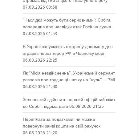
отримає від НАТО цього і наступного року
07.08.2026 03:58
“Наслідки можуть бути серйозними”: Сибіга
попередив про наслідки атак Росії на судна
07.08.2026 01:53
В Україні запускають екстрену допомогу для
аграріїв через терор РФ в Чорному морі
06.08.2026 22:25
Як “Місія нездійсненна”. Український сержант
розповів про труднощі шляху на “нуль”, – ЗМІ
06.08.2026 21:40
Зеленський здійснить перший офіційний візит
до Сербії, відома дата
06.08.2026 21:25
Переплата за податками: чи можна
повернути зайві кошти на свій рахунок
06.08.2026 21:20