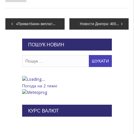
Навігація
«Приватбанк» виплатив майже 22 млн грн заводу Коломойського
Новости Днепра: 400 карасей, авария с трамваем и украденные 200 гривен
записів
ПОШУК НОВИН
Пошук:
Погода на 2 тижні
КУРС ВАЛЮТ