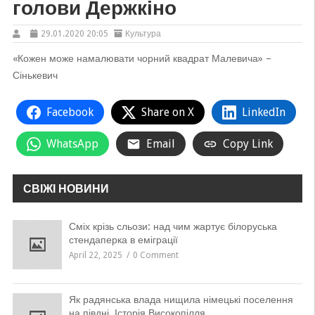
голови Держкіно
29.01.2020 20:05
Культура
«Кожен може намалювати чорний квадрат Малевича» –
Сінькевич
Facebook
Share on X
LinkedIn
WhatsApp
Email
Copy Link
СВІЖІ НОВИНИ
Сміх крізь сльози: над чим жартує білоруська
стендаперка в еміграції
April 22, 2025
0 Comment
Як радянська влада нищила німецькі поселення
на півдні. Історія Високопілля