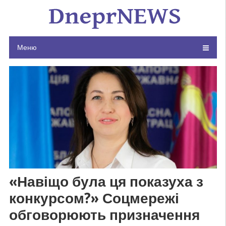
Skip
to
content
Меню
«Навіщо була ця показуха з
конкурсом?» Соцмережі
обговорюють призначення