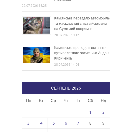
29.07.2026 16:25
Кам’янське передало автомобіль
та маскувальні сітки військовим
на Сумський напрямок
28.07.2026 19:12
Кам’янське проведе в останню
путь полеглого захисника Андрія
Кириченка
28.07.2026 14:04
СЕРПЕНЬ 2026
Пн
Вт
Ср
Чт
Пт
Сб
Нд
1
2
3
4
5
6
7
8
9