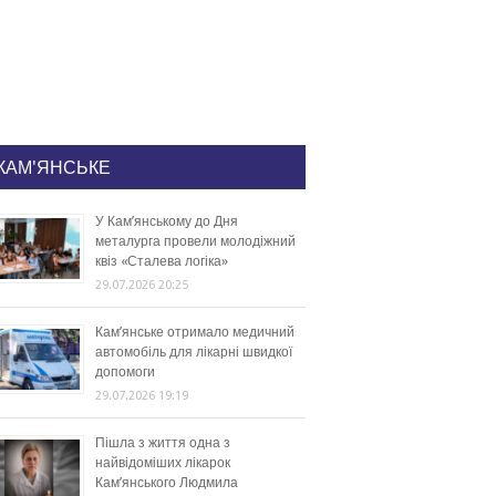
КАМ'ЯНСЬКЕ
У Кам’янському до Дня
металурга провели молодіжний
квіз «Сталева логіка»
29.07.2026 20:25
Кам’янське отримало медичний
автомобіль для лікарні швидкої
допомоги
29.07.2026 19:19
Пішла з життя одна з
найвідоміших лікарок
Кам’янського Людмила