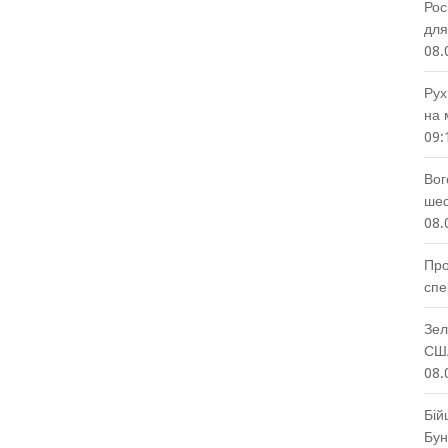
Рос
для
08.
Рух
на 
09:
Вог
шес
08.
Про
спе
Зел
США
08.
Бій
Бун