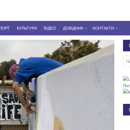
ПОРТ
КУЛЬТУРА
ВІДЕО
ДОВІДНИК
КОНТАКТИ
Пош
Пог