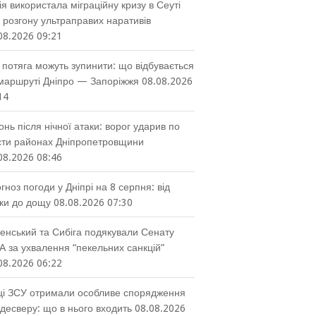
ія використала міграційну кризу в Сеуті
 розгону ультраправих наративів
08.2026 09:21
 потяга можуть зупинити: що відбувається
маршруті Дніпро — Запоріжжя
08.08.2026
14
онь після нічної атаки: ворог ударив по
ти районах Дніпропетровщини
08.2026 08:46
гноз погоди у Дніпрі на 8 серпня: від
ки до дощу
08.08.2026 07:30
енський та Сибіга подякували Сенату
 за ухвалення “пекельних санкцій”
08.2026 06:22
ці ЗСУ отримали особливе спорядження
десверу: що в нього входить
08.08.2026