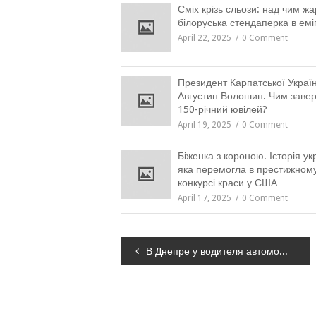
Сміх крізь сльози: над чим жа
білоруська стендаперка в еміг
April 22, 2025
0 Comment
Президент Карпатської Украї
Августин Волошин. Чим заве
150-річний ювілей?
April 19, 2025
0 Comment
Біженка з короною. Історія ук
яка перемогла в престижном
конкурсі краси у США
April 17, 2025
0 Comment
Навігація
В Днепре у водителя автомобиля Volkswagen изъяли почти 30 слип-пакетов с неизвестным веществом, – ФОТО
записів