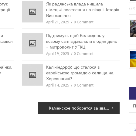
ртує
Як радянська влада нищила
29.0
рації
німецькі поселення на півдні. Історія
Високопілля
April 21, 2025
0 Comment
ни
Підтримую, щоб Великдень у
ршився
всьому світі відзначали в один день
– митрополит УГКЦ
April 19, 2025
0 Comment
раїнки,
Калініндорф: що сталося з
у
єврейською громадою селища на
Херсонщині?
April 14, 2025
0 Comment
П
Каменское поборется за звание лучшего города в Украине