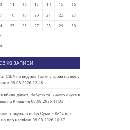
0
11
12
13
14
15
16
7
18
19
20
21
22
23
4
25
26
27
28
29
30
1
ип
СВІЖІ ЗАПИСИ
ат США не виділив Трампу гроші на війну
раном
08.08.2026 12:48
ія вбила дідуся, бабусю та їхнього онука в
івці на Київщині
08.08.2026 11:33
іяни атакували поїзд Суми – Київ: що
омо про наслідки
08.08.2026 10:17