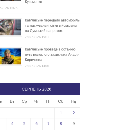
Кузьменко
7.2026 16:25
Кам’янське передало автомобіль
та маскувальні сітки військовим
на Сумський напрямок
28.07.2026 19:12
Кам’янське проведе в останню
путь полеглого захисника Андрія
Кириченка
28.07.2026 14:04
СЕРПЕНЬ 2026
н
Вт
Ср
Чт
Пт
Сб
Нд
1
2
3
4
5
6
7
8
9