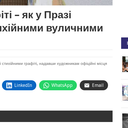
ті – як у Празі
тихійними вуличними
і стихійними графіті, надавши художникам офіційні місця
LinkedIn
WhatsApp
Email