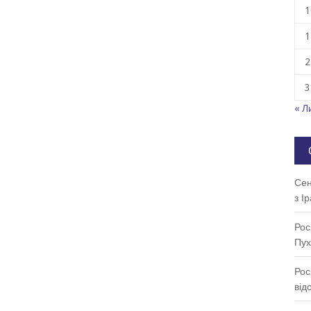
1
1
2
3
« Л
Сен
з І
Рос
Пух
Рос
від