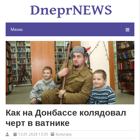
Skip
to
content
Меню
Как на Донбассе колядовал
черт в ватнике
13.01.2020 13:35
Культура