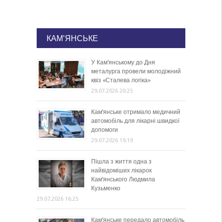
КАМ'ЯНСЬКЕ
У Кам’янському до Дня
металурга провели молодіжний
квіз «Сталева логіка»
29.07.2026 20:25
Кам’янське отримало медичний
автомобіль для лікарні швидкої
допомоги
29.07.2026 19:19
Пішла з життя одна з
найвідоміших лікарок
Кам’янського Людмила
Кузьменко
29.07.2026 16:25
Кам’янське передало автомобіль