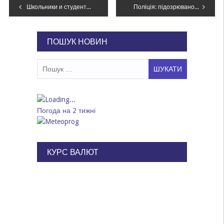
Навігація
Школьники и студенты Каменского имеют право на бесплатный проезд
Поліція: підозрюваного в замаху на Осмаєва передали Росії під час обміну
записів
ПОШУК НОВИН
Пошук:
Погода на 2 тижні
КУРС ВАЛЮТ