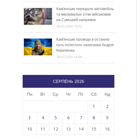
Кам’янське передало автомобіль
та маскувальні сітки військовим
на Сумський напрямок
28.07.2026 19:12
Кам’янське проведе в останню
путь полеглого захисника Андрія
Кириченка
28.07.2026 14:04
СЕРПЕНЬ 2026
Пн
Вт
Ср
Чт
Пт
Сб
Нд
1
2
3
4
5
6
7
8
9
10
11
12
13
14
15
16