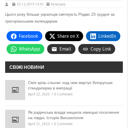
25.12.2019 15:01
Культура
Цього року більше українців святкують Різдво 25 грудня за
григоріанським календарем
Facebook
Share on X
LinkedIn
WhatsApp
Email
Copy Link
СВІЖІ НОВИНИ
Сміх крізь сльози: над чим жартує білоруська
стендаперка в еміграції
April 22, 2025
0 Comment
Як радянська влада нищила німецькі поселення
на півдні. Історія Високопілля
April 21, 2025
0 Comment