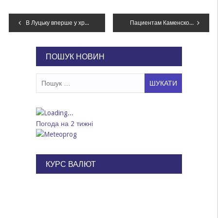
Навігація
В Луцьку вперше у храмі ПЦУ відбулося Різдвяне богослужіння 25 грудня
Пациентам Каменской больницы №9, у которых возникли осложнения после операции, вводили препарат украинского производства
записів
ПОШУК НОВИН
Пошук:
Погода на 2 тижні
КУРС ВАЛЮТ