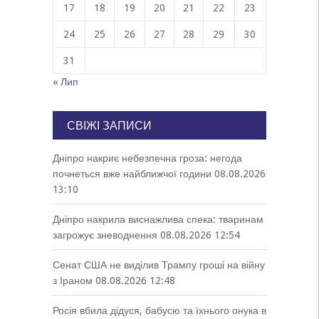
17
18
19
20
21
22
23
24
25
26
27
28
29
30
31
« Лип
СВІЖІ ЗАПИСИ
Дніпро накриє небезпечна гроза: негода
почнеться вже найближчої години
08.08.2026
13:10
Дніпро накрила виснажлива спека: тваринам
загрожує зневоднення
08.08.2026 12:54
Сенат США не виділив Трампу гроші на війну
з Іраном
08.08.2026 12:48
Росія вбила дідуся, бабусю та їхнього онука в