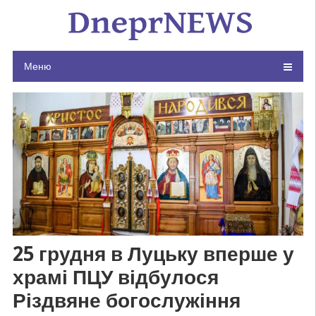
Skip
to
content
Меню
25 грудня в Луцьку вперше у
храмі ПЦУ відбулося
Різдвяне богослужіння