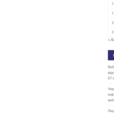
1
1
2
3
« Л
Виб
від
07.
Чер
інф
виб
Люд