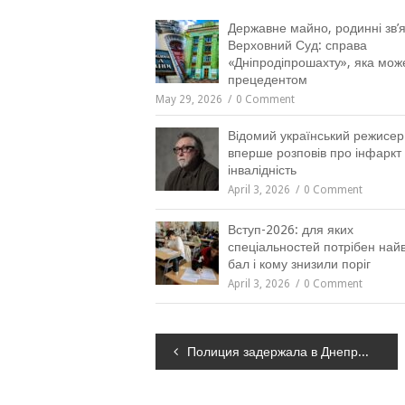
Державне майно, родинні зв’я
Верховний Суд: справа
«Дніпродіпрошахту», яка мож
прецедентом
May 29, 2026
0 Comment
Відомий український режисер
вперше розповів про інфаркт 
інвалідність
April 3, 2026
0 Comment
Вступ-2026: для яких
спеціальностей потрібен на
бал і кому знизили поріг
April 3, 2026
0 Comment
Навігація
Полиция задержала в Днепропетровске двух грабителей
записів