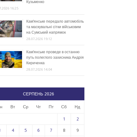
Кузьменко
7.2026 16:25
Кам’янське передало автомобіль
та маскувальні сітки військовим
на Сумський напрямок
28.07.2026 19:12
Кам’янське проведе в останню
путь полеглого захисника Андрія
Кириченка
28.07.2026 14:04
СЕРПЕНЬ 2026
н
Вт
Ср
Чт
Пт
Сб
Нд
1
2
3
4
5
6
7
8
9