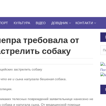
ПОРТ
КУЛЬТУРА
ВІДЕО
ДОВІДНИК
КОНТАКТИ
епра требовала от
астрелить собаку
Пош
Пог
что ее и сына напугала бешеная собака.
олиции.
 никаких телесных повреждений заявительнице нанесено не
а собака и напугала сына. От медицинской помощи