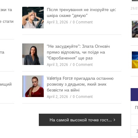
29.0
зки та
Після тренування не ігноруйте це:
шкіра скаже “дякую”
е стати
April 3, 2026
0 Comment
“Не засуджуйте”: Злата Огнєвіч
та
прямо відповіла, чи поїде на
“Євробачення” ще раз
April 3, 2026
0 Comment
Valeriya Force пригадала останню
йвищий
розмову з дядьком, який зник
безвісти на війні
April 2, 2026
0 Comment
П
На самой высокой точке гостиницы Парус установили флаг Украины