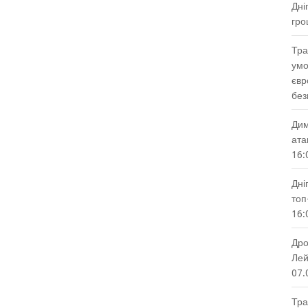
Дні
гро
Тра
умо
євр
без
Дим
ата
16:
Дні
топ
16:
Дро
Лей
07.
Тра