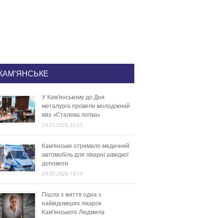
КАМ'ЯНСЬКЕ
У Кам’янському до Дня
металурга провели молодіжний
квіз «Сталева логіка»
29.07.2026 20:25
Кам’янське отримало медичний
автомобіль для лікарні швидкої
допомоги
29.07.2026 19:19
Пішла з життя одна з
найвідоміших лікарок
Кам’янського Людмила