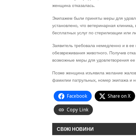
женщина отказалась.
Экипажем были приняты меры для удовле
установлено, что ветеринарная клиника,
бесплатных услуг по стерилизации или л
Заявитель требовала немедленно и в ее 
обезвреживания животного. Получив отка
возможные меры для удовлетворения ее 
Позже женщина изъявила желание жаловат
фамилии патрульных, номер экипажа и н
Facebook
Share on X
Copy Link
СВІЖІ НОВИНИ