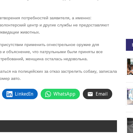
творения потребностей заявителя, а именно:
 волонтерский центр и другие службы не предоставляют
иквидации животных.
присутствии применить огнестрельное оружие для
з и объяснение, что патрульными были приняты все
требований, женщина осталась недовольна.
ься на полицейских за отказ застрелить собаку, записала
омер авто.
LinkedIn
WhatsApp
Email