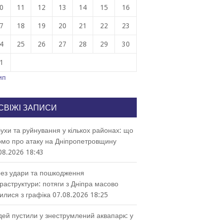
0
11
12
13
14
15
16
7
18
19
20
21
22
23
4
25
26
27
28
29
30
1
ип
СВІЖІ ЗАПИСИ
ухи та руйнування у кількох районах: що
омо про атаку на Дніпропетровщину
08.2026 18:43
ез удари та пошкодження
раструктури: потяги з Дніпра масово
илися з графіка
07.08.2026 18:25
ей пустили у знеструмлений аквапарк: у