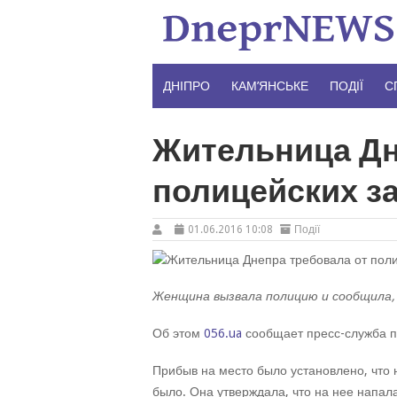
Skip
to
content
ДНІПРО
КАМ’ЯНСЬКЕ
ПОДІЇ
С
Жительница Дн
полицейских з
01.06.2016 10:08
Події
Женщина вызвала полицию и сообщила, 
Об этом
056.ua
сообщает пресс-служба п
Прибыв на место было установлено, что
было. Она утверждала, что на нее напал