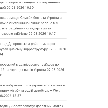
прі розгорівся скандал із поверненням
шей
07.08.2026 16:30
нсформація Служби безпеки України в
вах екзистенційної війни: баланс між
оінтеграційними стандартами та
пековою стійкістю
07.08.2026 16:17
 над Дніпровським районом: ворог
кував цивільну інфраструктуру
07.08.2026
04
провський медуніверситет увійшов до
-15 найкращих вишів України
07.08.2026
01
н із вибухівкою біля українського літака в
пцигу міг збити водій автобуса, – Welt
08.2026 15:57
гедія у Апостоловому: дворічний малюк