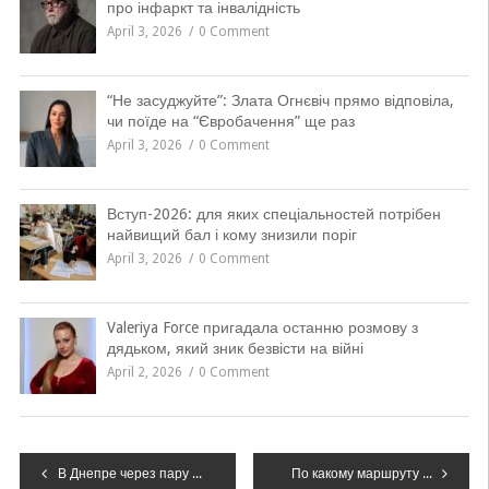
про інфаркт та інвалідність
April 3, 2026
0 Comment
“Не засуджуйте”: Злата Огнєвіч прямо відповіла,
чи поїде на “Євробачення” ще раз
April 3, 2026
0 Comment
Вступ-2026: для яких спеціальностей потрібен
найвищий бал і кому знизили поріг
April 3, 2026
0 Comment
Valeriya Force пригадала останню розмову з
дядьком, який зник безвісти на війні
April 2, 2026
0 Comment
Навігація
В Днепре через пару недель активизируются гадюки
По какому маршруту ездит прогулочный трамвай в Днепре?