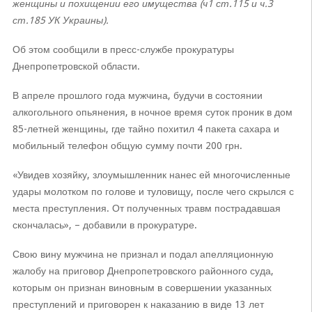
женщины и похищении его имущества (ч1 ст.115 и ч.3
ст.185 УК Украины).
Об этом сообщили в пресс-службе прокуратуры
Днепропетровской области.
В апреле прошлого года мужчина, будучи в состоянии
алкогольного опьянения, в ночное время суток проник в дом
85-летней женщины, где тайно похитил 4 пакета сахара и
мобильный телефон общую сумму почти 200 грн.
«Увидев хозяйку, злоумышленник нанес ей многочисленные
удары молотком по голове и туловищу, после чего скрылся с
места преступления. От полученных травм пострадавшая
скончалась», – добавили в прокуратуре.
Свою вину мужчина не признал и подал апелляционную
жалобу на приговор Днепропетровского районного суда,
которым он признан виновным в совершении указанных
преступлений и приговорен к наказанию в виде 13 лет