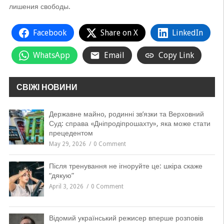
лишения свободы.
Facebook
Share on X
LinkedIn
WhatsApp
Email
Copy Link
СВІЖІ НОВИНИ
Державне майно, родинні зв’язки та Верховний
Суд: справа «Дніпродіпрошахту», яка може стати
прецедентом
May 29, 2026
0 Comment
Після тренування не ігноруйте це: шкіра скаже
“дякую”
April 3, 2026
0 Comment
Відомий український режисер вперше розповів