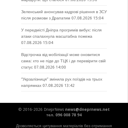
Зеленський анонсував кадрові рішення в ЗСУ
після розмови з Драпатим
07.08.2026 15:04
У передмісті Дніпра прогримів вибух: після
атаки спалахнула масштабна пожежа
07.08.2026 15:04
Відстрочка від мобілізації може оновитися
сама: хто не піде до ТЦК і де перевірити свій
статус
07.08.2026 14:00
“Укрзалізниця” змінила рух поїздів на трьох
напрямках
07.08.2026 13:42
© 2016-2026 DneprNews
news@dneprnews.net
тел. 096 008 78 94
Дозволяється цитування матеріалів без отримання