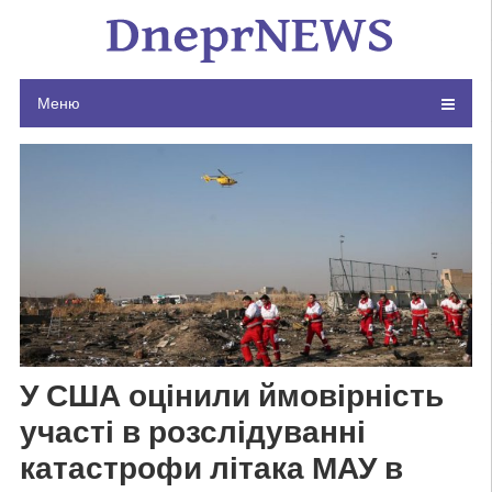
Skip
to
content
Меню
У США оцінили ймовірність
участі в розслідуванні
катастрофи літака МАУ в