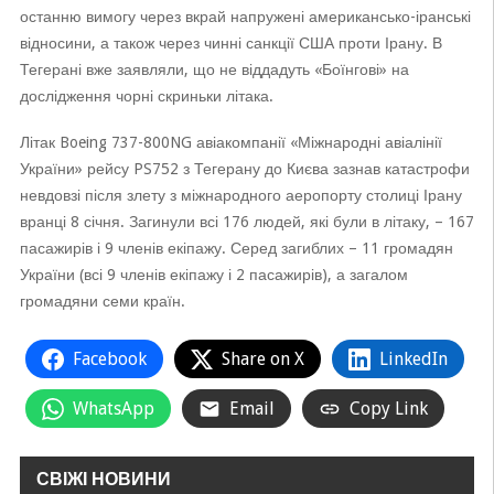
останню вимогу через вкрай напружені американсько-іранські
відносини, а також через чинні санкції США проти Ірану. В
Тегерані вже заявляли, що не віддадуть «Боїнгові» на
дослідження чорні скриньки літака.
Літак Boeing 737-800NG авіакомпанії «Міжнародні авіалінії
України» рейсу PS752 з Тегерану до Києва зазнав катастрофи
невдовзі після злету з міжнародного аеропорту столиці Ірану
вранці 8 січня. Загинули всі 176 людей, які були в літаку, – 167
пасажирів і 9 членів екіпажу. Серед загиблих – 11 громадян
України (всі 9 членів екіпажу і 2 пасажирів), а загалом
громадяни семи країн.
Facebook
Share on X
LinkedIn
WhatsApp
Email
Copy Link
СВІЖІ НОВИНИ