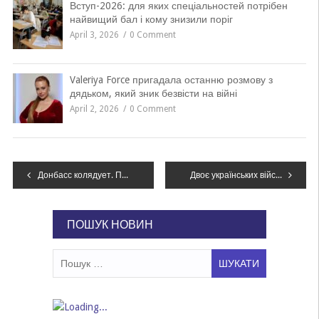
Вступ-2026: для яких спеціальностей потрібен
найвищий бал і кому знизили поріг
April 3, 2026
0 Comment
Valeriya Force пригадала останню розмову з
дядьком, який зник безвісти на війні
April 2, 2026
0 Comment
Навігація
Донбасс колядует. Пять особенных рождественских выступлений
Двоє українських військових поранені на Донбасі 8 січня – ООС
записів
ПОШУК НОВИН
Пошук: