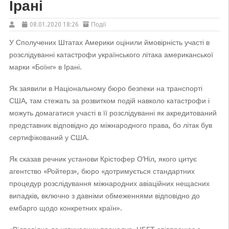
Ірані
08.01.2020 18:26
Події
У Сполучених Штатах Америки оцінили ймовірність участі в
розслідуванні катастрофи українського літака американської
марки «Боїнг» в Ірані.
Як заявили в Національному бюро безпеки на транспорті
США, там стежать за розвитком подій навколо катастрофи і
можуть домагатися участі в її розслідуванні як акредитований
представник відповідно до міжнародного права, бо літак був
сертифікований у США.
Як сказав речник установи Крістофер О’Ніл, якого цитує
агентство «Ройтерз», бюро «дотримується стандартних
процедур розслідування міжнародних авіаційних нещасних
випадків, включно з давніми обмеженнями відповідно до
ембарго щодо конкретних країн».