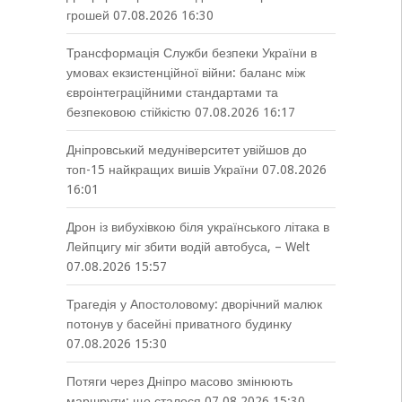
грошей
07.08.2026 16:30
Трансформація Служби безпеки України в
умовах екзистенційної війни: баланс між
євроінтеграційними стандартами та
безпековою стійкістю
07.08.2026 16:17
Дніпровський медуніверситет увійшов до
топ-15 найкращих вишів України
07.08.2026
16:01
Дрон із вибухівкою біля українського літака в
Лейпцигу міг збити водій автобуса, – Welt
07.08.2026 15:57
Трагедія у Апостоловому: дворічний малюк
потонув у басейні приватного будинку
07.08.2026 15:30
Потяги через Дніпро масово змінюють
маршрути: що сталося
07.08.2026 15:30