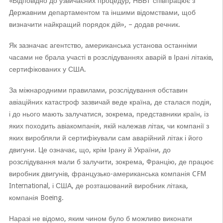
«Відповідно до узвичаєних процедур, НББТ співпрацює з
Державним департаментом та іншими відомствами, щоб
визначити найкращий порядок дій», – додав речник.
Як зазначає агентство, американська установа останніми
часами не брала участі в розслідуваннях аварій в Ірані літаків,
сертифікованих у США.
За міжнародними правилами, розслідування обставин
авіаційних катастроф зазвичай веде країна, де сталася подія,
і до нього мають залучатися, зокрема, представники країн, із
яких походить авіакомпанія, якій належав літак, чи компанії з
яких виробляли й сертифікували сам аварійний літак і його
двигуни. Це означає, що, крім Ірану й України, до
розслідування мали б залучити, зокрема, Францію, де працює
виробник двигунів, французько-американська компанія CFM
International, і США, де розташований виробник літака,
компанія Boeing.
Наразі не відомо, яким чином було б можливо виконати