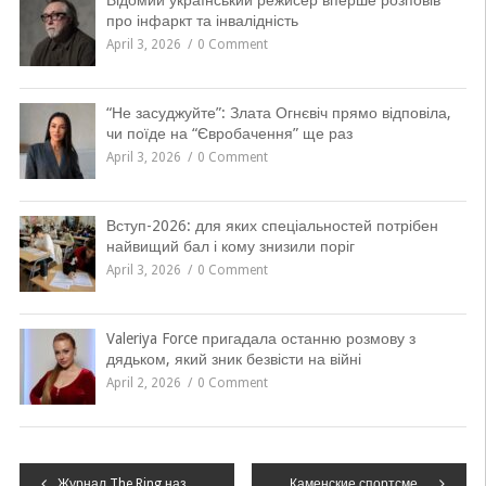
Відомий український режисер вперше розповів
про інфаркт та інвалідність
April 3, 2026
0 Comment
“Не засуджуйте”: Злата Огнєвіч прямо відповіла,
чи поїде на “Євробачення” ще раз
April 3, 2026
0 Comment
Вступ-2026: для яких спеціальностей потрібен
найвищий бал і кому знизили поріг
April 3, 2026
0 Comment
Valeriya Force пригадала останню розмову з
дядьком, який зник безвісти на війні
April 2, 2026
0 Comment
Навігація
Журнал The Ring назвав мексиканця Альвареса «боксером року»
Каменские спортсмены благодарят партию «Бджола» за помощь