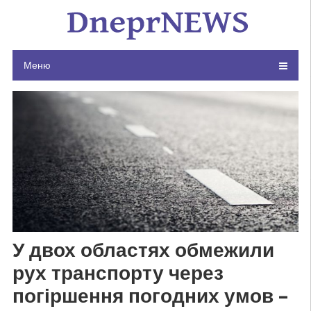
Skip
to
content
Меню
У двох областях обмежили
рух транспорту через
погіршення погодних умов –