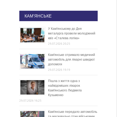
КАМ'ЯНСЬКЕ
У Кам’янському до Дня
металурга провели молодіжний
квіз «Сталева логіка»
29.07.2026 20:25
Кам’янське отримало медичний
автомобіль для лікарні швидкої
допомоги
29.07.2026 19:19
Пішла з життя одна з
найвідоміших лікарок
Кам’янського Людмила
Кузьменко
29.07.2026 16:25
Кам’янське передало автомобіль
та маскувальні сітки військовим