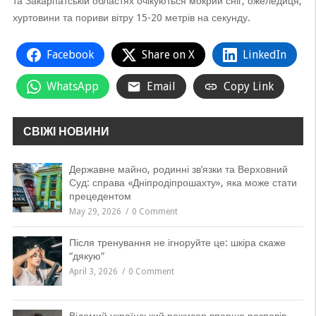
та Закарпатській областях очікуються мокрий сніг, ожеледиця,
хуртовини та пориви вітру 15-20 метрів на секунду.
Facebook
Share on X
LinkedIn
WhatsApp
Email
Copy Link
СВІЖІ НОВИНИ
Державне майно, родинні зв’язки та Верховний
Суд: справа «Дніпродіпрошахту», яка може стати
прецедентом
May 29, 2026
0 Comment
Після тренування не ігноруйте це: шкіра скаже
“дякую”
April 3, 2026
0 Comment