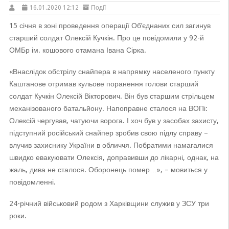
16.01.2020 12:12
Події
15 січня в зоні проведення операції Об’єднаних сил загинув
старший солдат Олексій Кучкін. Про це повідомили у 92-й
ОМБр ім. кошового отамана Івана Сірка.
«Внаслідок обстрілу снайпера в напрямку населеного пункту
Каштанове отримав кульове поранення голови старший
солдат Кучкін Олексій Вікторович. Він був старшим стрільцем
механізованого батальйону. Напоправне сталося на ВОПі:
Олексій чергував, чатуючи ворога. І хоч був у засобах захисту,
підступний російський снайпер зробив свою підлу справу –
влучив захиснику України в обличчя. Побратими намагалися
швидко евакуювати Олексія, доправивши до лікарні, однак, на
жаль, дива не сталося. Оборонець помер…», – мовиться у
повідомленні.
24-річний військовий родом з Харківщини служив у ЗСУ три
роки.