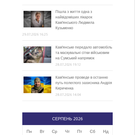
Пішла з життя одна з
найвідоміших лікарок
Кам’янського Людмила
Кузьменко
29.07.2026 16:25
Кам’янське передало автомобіль
та маскувальні сітки військовим
на Сумський напрямок
28.07.2026 19:12
Кам’янське проведе в останню
путь полеглого захисника Андрія
Кириченка
28.07.2026 14:04
СЕРПЕНЬ 2026
Пн
Вт
Ср
Чт
Пт
Сб
Нд