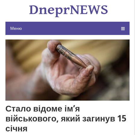
Skip
to
content
Меню
Стало відоме ім’я
військового, який загинув 15
січня