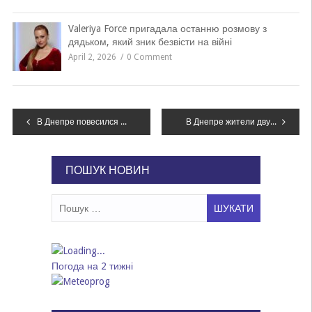
Valeriya Force пригадала останню розмову з
дядьком, який зник безвісти на війні
April 2, 2026
0 Comment
Навігація
В Днепре повесился 19-летний парень, – ФОТО, 18+
В Днепре жители двух районов останутся без света, – АДРЕСА
записів
ПОШУК НОВИН
Пошук:
Погода на 2 тижні