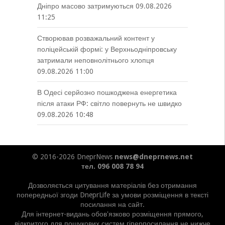
Дніпро масово затримуються
09.08.2026
11:25
Створював розважальний контент у
поліцейській формі: у Верхньодніпровську
затримали неповнолітнього хлопця
09.08.2026 11:00
В Одесі серйозно пошкоджена енергетика
після атаки РФ: світло повернуть не швидко
09.08.2026 10:48
© 2016-2026 DneprNews
news@dneprnews.net
тел. 096 008 78 94
Дозволяється цитування матеріалів без отримання
попередньої згоди DneprLife за умови розміщення в тексті
посилання на сайт.
Для інтернет-видань обов'язково розміщення прямого,
відкритого для пошукових систем гіперпосилання не нижче