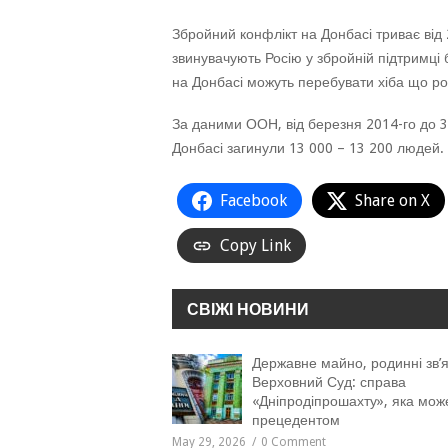
Збройний конфлікт на Донбасі триває від 2
звинувачують Росію у збройній підтримці 
на Донбасі можуть перебувати хіба що рос
За даними ООН, від березня 2014-го до 3
Донбасі загинули 13 000 – 13 200 людей.
Facebook
Share on X
Copy Link
СВІЖІ НОВИНИ
Державне майно, родинні зв’я
Верховний Суд: справа
«Дніпродіпрошахту», яка мож
прецедентом
May 29, 2026
0 Comment