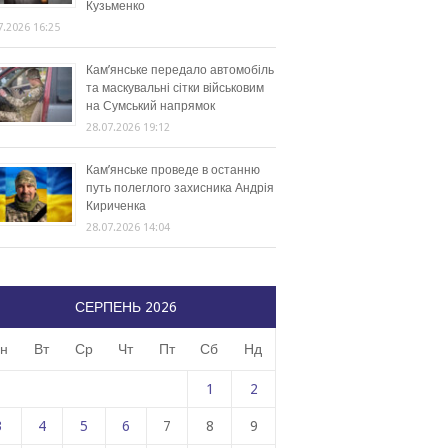
Кузьменко
7.2026 16:25
Кам’янське передало автомобіль
та маскувальні сітки військовим
на Сумський напрямок
28.07.2026 19:12
Кам’янське проведе в останню
путь полеглого захисника Андрія
Кириченка
28.07.2026 14:04
СЕРПЕНЬ 2026
н
Вт
Ср
Чт
Пт
Сб
Нд
1
2
3
4
5
6
7
8
9