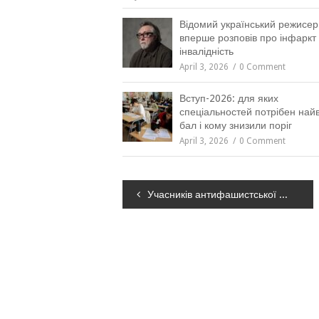
Відомий український режисер
вперше розповів про інфаркт 
інвалідність
April 3, 2026
0 Comment
Вступ-2026: для яких
спеціальностей потрібен на
бал і кому знизили поріг
April 3, 2026
0 Comment
Навігація
Учасників антифашистської акції в Києві закидали петардами, поліція затримала 11 осіб
записів