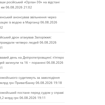
вши російський «Орлан-30» на відстані
 км
06.08.2026 21:02
енський анонсував звільнення через
уацію із водою в Марганці
06.08.2026
02
ійський дрон атакував Запоріжжя:
траждали четверо людей
06.08.2026
01
вавий день на Дніпропетровщині: п’ятеро
ей загинули та 16 – поранені
06.08.2026
31
омойського судитимуть за заволодіння
 млрд грн ПриватБанку
06.08.2026 19:18
омойський постане перед судом у справі
9,2 млрд грн
06.08.2026 19:11