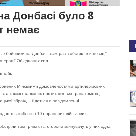
на Донбасі було 8
ат немає
єю бойовики на Донбасі вісім разів обстріляли позиції
операції Об'єднаних сил.
штабі.
боронених Мінськими домовленостями артилерійських
в, а також станкових протитанкових гранатометів,
ецької зброї», – йдеться в повідомленні.
ного загиблого і 10 поранених військових.
бстріли там тривають, сторони звинувачуть у них одна