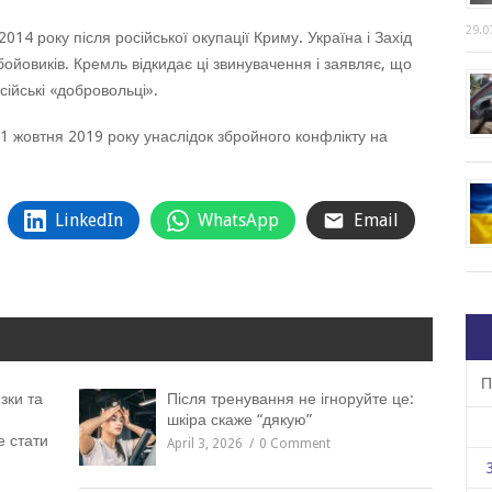
29.0
014 року після російської окупації Криму. Україна і Захід
бойовиків. Кремль відкидає ці звинувачення і заявляє, що
ійські «добровольці».
1 жовтня 2019 року унаслідок збройного конфлікту на
LinkedIn
WhatsApp
Email
П
зки та
Після тренування не ігноруйте це:
шкіра скаже “дякую”
е стати
April 3, 2026
0 Comment