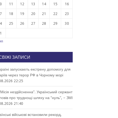
0
11
12
13
14
15
16
7
18
19
20
21
22
23
4
25
26
27
28
29
30
1
ип
СВІЖІ ЗАПИСИ
країні запускають екстрену допомогу для
аріїв через терор РФ в Чорному морі
08.2026 22:25
“Місія нездійсненна”. Український сержант
повів про труднощі шляху на “нуль”, – ЗМІ
08.2026 21:40
аїнські військові встановили рекорд,