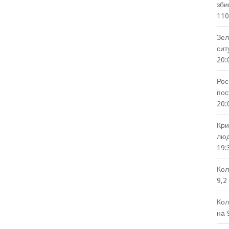
зби
110
Зел
сит
20:
Рос
пос
20:
Кри
люд
19:
Кол
9,2
Кол
на 