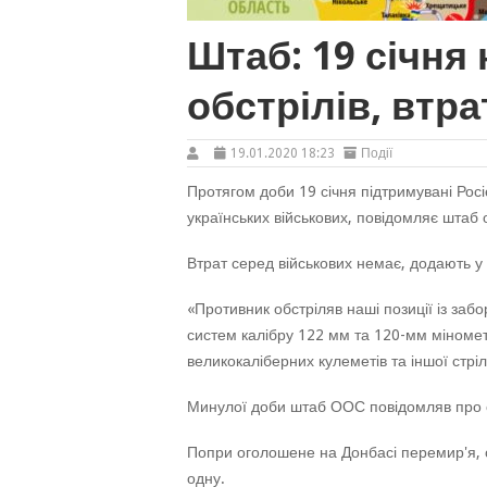
Штаб: 19 січня 
обстрілів, втр
19.01.2020 18:23
Події
Протягом доби 19 січня підтримувані Росі
українських військових, повідомляє штаб 
Втрат серед військових немає, додають у 
«Противник обстріляв наші позиції із за
систем калібру 122 мм та 120-мм мінометі
великокаліберних кулеметів та іншої стріл
Минулої доби штаб ООС повідомляв про од
Попри оголошене на Донбасі перемир'я, о
одну.