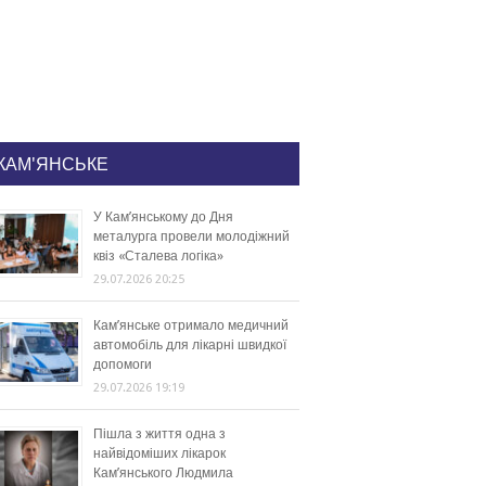
КАМ'ЯНСЬКЕ
У Кам’янському до Дня
металурга провели молодіжний
квіз «Сталева логіка»
29.07.2026 20:25
Кам’янське отримало медичний
автомобіль для лікарні швидкої
допомоги
29.07.2026 19:19
Пішла з життя одна з
найвідоміших лікарок
Кам’янського Людмила