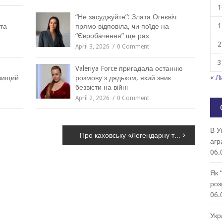
1
“Не засуджуйте”: Злата Огнєвіч
1
та
прямо відповіла, чи поїде на
“Євробачення” ще раз
2
April 3, 2026
0 Comment
3
Valeriya Force пригадала останню
« Л
йвищий
розмову з дядьком, який зник
безвісти на війні
April 2, 2026
0 Comment
В У
Про каховську «Легендарну тачанку» і радянську монументальну спадщину: руйнація чи адаптація
агр
06.
Як 
роз
06.
Укр