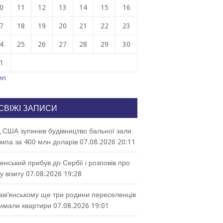
0
11
12
13
14
15
16
7
18
19
20
21
22
23
4
25
26
27
28
29
30
1
ип
СВІЖІ ЗАПИСИ
 США зупинив будівництво бальної зали
мпа за 400 млн доларів
07.08.2026 20:11
енський прибув до Сербії і розповів про
у візиту
07.08.2026 19:28
ам’янському ще три родини переселенців
имали квартири
07.08.2026 19:01