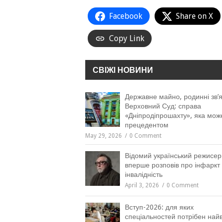
Facebook
Share on X
Copy Link
СВІЖІ НОВИНИ
Державне майно, родинні зв’я
Верховний Суд: справа
«Дніпродіпрошахту», яка мож
прецедентом
May 29, 2026
0 Comment
Відомий український режисер
вперше розповів про інфаркт 
інвалідність
April 3, 2026
0 Comment
Вступ-2026: для яких
спеціальностей потрібен на