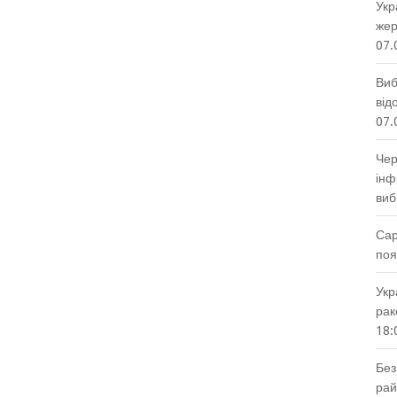
Укр
жер
07.
Виб
від
07.
Чер
інф
виб
Сар
поя
Укр
рак
18:
Без
рай