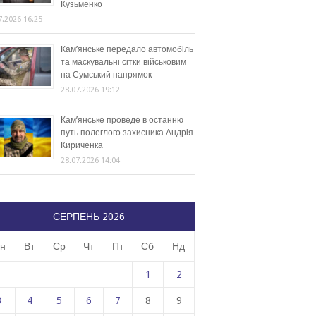
Кузьменко
7.2026 16:25
Кам’янське передало автомобіль
та маскувальні сітки військовим
на Сумський напрямок
28.07.2026 19:12
Кам’янське проведе в останню
путь полеглого захисника Андрія
Кириченка
28.07.2026 14:04
СЕРПЕНЬ 2026
н
Вт
Ср
Чт
Пт
Сб
Нд
1
2
3
4
5
6
7
8
9