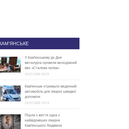
КАМ'ЯНСЬКЕ
У Кам’янському до Дня
металурга провели молодіжний
квіз «Сталева логіка»
29.07.2026 20:25
Кам’янське отримало медичний
автомобіль для лікарні швидкої
допомоги
29.07.2026 19:19
Пішла з життя одна з
найвідоміших лікарок
Кам’янського Людмила