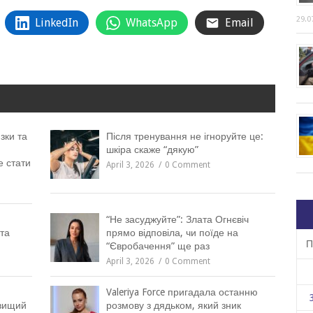
29.0
LinkedIn
WhatsApp
Email
зки та
Після тренування не ігноруйте це:
шкіра скаже “дякую”
е стати
April 3, 2026
0 Comment
“Не засуджуйте”: Злата Огнєвіч
та
прямо відповіла, чи поїде на
П
“Євробачення” ще раз
April 3, 2026
0 Comment
Valeriya Force пригадала останню
йвищий
розмову з дядьком, який зник