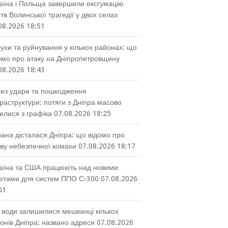
аїна і Польща завершили ексгумацію
тв Волинської трагедії у двох селах
08.2026 18:51
ухи та руйнування у кількох районах: що
омо про атаку на Дніпропетровщину
08.2026 18:43
ез удари та пошкодження
раструктури: потяги з Дніпра масово
илися з графіка
07.08.2026 18:25
ана дісталася Дніпра: що відомо про
ву небезпечної комахи
07.08.2026 18:17
аїна та США працюють над новими
етами для систем ППО С-300
07.08.2026
01
 води залишилися мешканці кількох
онів Дніпра: названо адреси
07.08.2026