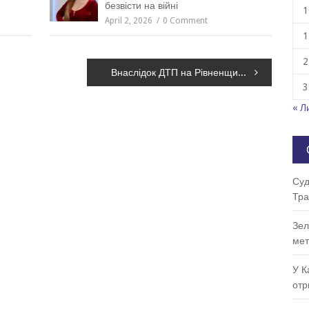
безвісти на війні
1
April 2, 2026
0 Comment
1
2
Внаслідок ДТП на Рівненщині загинула дитина – поліція
3
« Л
Суд
Тра
Зел
мет
У К
отр