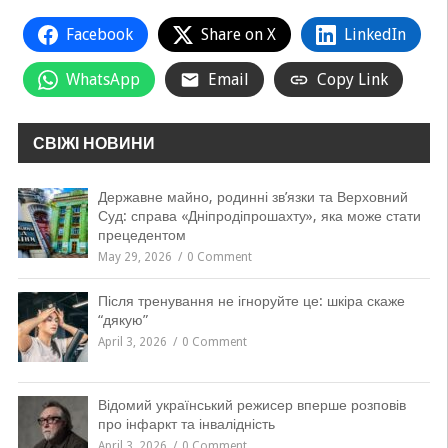
Facebook
Share on X
LinkedIn
WhatsApp
Email
Copy Link
СВІЖІ НОВИНИ
Державне майно, родинні зв’язки та Верховний
Суд: справа «Дніпродіпрошахту», яка може стати
прецедентом
May 29, 2026
0 Comment
Після тренування не ігноруйте це: шкіра скаже
“дякую”
April 3, 2026
0 Comment
Відомий український режисер вперше розповів
про інфаркт та інвалідність
April 3, 2026
0 Comment