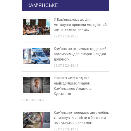
КАМ'ЯНСЬКЕ
У Кам’янському до Дня
металурга провели молодіжний
квіз «Сталева логіка»
29.07.2026 20:25
Кам’янське отримало медичний
автомобіль для лікарні швидкої
допомоги
29.07.2026 19:19
Пішла з життя одна з
найвідоміших лікарок
Кам’янського Людмила
Кузьменко
29.07.2026 16:25
Кам’янське передало автомобіль
та маскувальні сітки військовим
на Сумський напрямок
28.07.2026 19:12