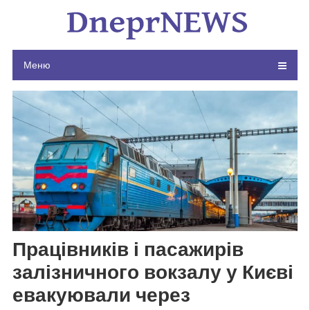
Skip
to
content
Меню
Працівників і пасажирів
залізничного вокзалу у Києві
евакуювали через