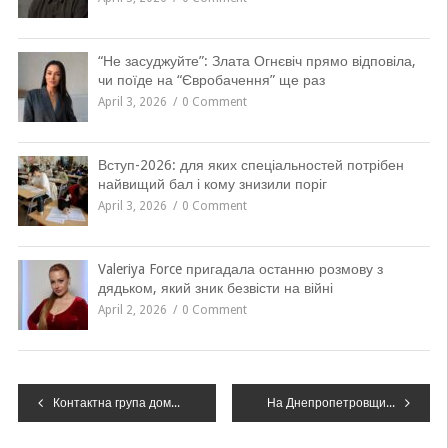
“Не засуджуйте”: Злата Огнєвіч прямо відповіла,
чи поїде на “Євробачення” ще раз
April 3, 2026
0 Comment
Вступ-2026: для яких спеціальностей потрібен
найвищий бал і кому знизили поріг
April 3, 2026
0 Comment
Valeriya Force пригадала останню розмову з
дядьком, який зник безвісти на війні
April 2, 2026
0 Comment
Навігація
Контактна група домовилася про обмін утримуваними на Донбасі до кінця року
На Днепропетровщине поймали двух мужчин, которые незаконно спилили более 20-ти деревьев
записів