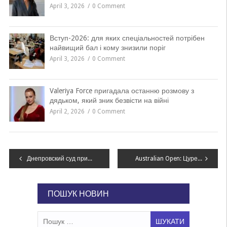
April 3, 2026
0 Comment
Вступ-2026: для яких спеціальностей потрібен
найвищий бал і кому знизили поріг
April 3, 2026
0 Comment
Valeriya Force пригадала останню розмову з
дядьком, який зник безвісти на війні
April 2, 2026
0 Comment
Навігація
Днепровский суд приговорил к пожизненному мужчину, который насиловал и убил свою 8-летнюю падчерицу
Australian Open: Цуренко у трьох сетах поступилася першій ракетці світу
записів
ПОШУК НОВИН
Пошук: