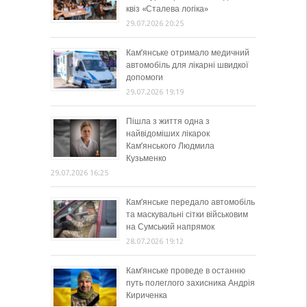
квіз «Сталева логіка»
29.07.2026 20:25
Кам’янське отримало медичний
автомобіль для лікарні швидкої
допомоги
29.07.2026 19:19
Пішла з життя одна з
найвідоміших лікарок
Кам’янського Людмила
Кузьменко
29.07.2026 16:25
Кам’янське передало автомобіль
та маскувальні сітки військовим
на Сумський напрямок
28.07.2026 19:12
Кам’янське проведе в останню
путь полеглого захисника Андрія
Кириченка