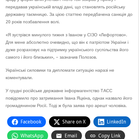
передавав українській владі дані, що становлять російську
державну таємницю. За цією статтею передбачена санкція до
20 років позбавлення волі.
«Я зустрівся минулого тижня з Іваном у СІЗО «Лефортово».
Для мене абсолютно очевидно, що він є патріотом України і
дуже розраховує на підтримку українського суспільства його
самого і його близьких», – зазначив Полозов.
Українські силовики та дипломати ситуацію наразі не
коментували.
У грудні російське державне інформагентство ТАСС
повідомило про затримання Івана Яцкіна, однак назвало його
громадянином Росії. Тоді ж була заява про арешт чоловіка.
Facebook
Share on X
LinkedIn
WhatsApp
Email
Copy Link