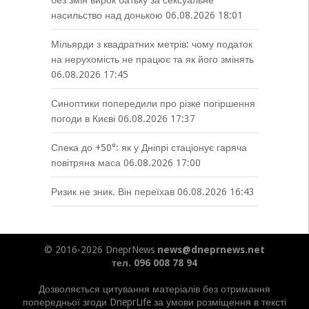
без змін вирок батьку за сексуальне
насильство над донькою
06.08.2026 18:01
Мільярди з квадратних метрів: чому податок
на нерухомість не працює та як його змінять
06.08.2026 17:45
Синоптики попередили про різке погіршення
погоди в Києві
06.08.2026 17:37
Спека до +50°: як у Дніпрі стаціонує гаряча
повітряна маса
06.08.2026 17:00
Ризик не зник. Він переїхав
06.08.2026 16:43
© 2016-2026 DneprNews
news@dneprnews.net
тел. 096 008 78 94
Дозволяється цитування матеріалів без отримання
попередньої згоди DneprLife за умови розміщення в тексті