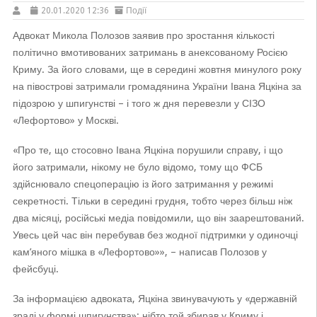
20.01.2020 12:36
Події
Адвокат Микола Полозов заявив про зростання кількості
політично вмотивованих затримань в анексованому Росією
Криму. За його словами, ще в середині жовтня минулого року
на півострові затримали громадянина України Івана Яцкіна за
підозрою у шпигунстві – і того ж дня перевезли у СІЗО
«Лефортово» у Москві.
«Про те, що стосовно Івана Яцкіна порушили справу, і що
його затримали, нікому не було відомо, тому що ФСБ
здійснювало спецоперацію із його затримання у режимі
секретності. Тільки в середині грудня, тобто через більш ніж
два місяці, російські медіа повідомили, що він заарештований.
Увесь цей час він перебував без жодної підтримки у одиночці
кам’яного мішка в «Лефортово»», – написав Полозов у
фейсбуці.
За інформацією адвоката, Яцкіна звинувачують у «державній
зраді у формі шпигунства»: нібто той збирав у Криму і