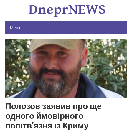
Skip
to
content
Меню
Полозов заявив про ще
одного ймовірного
політв’язня із Криму