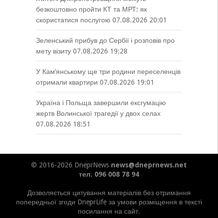
безкоштовно пройти КТ та МРТ: як
скористатися послугою
07.08.2026 20:01
Зеленський прибув до Сербії і розповів про
мету візиту
07.08.2026 19:28
У Кам’янському ще три родини переселенців
отримали квартири
07.08.2026 19:01
Україна і Польща завершили ексгумацію
жертв Волинської трагедії у двох селах
07.08.2026 18:51
© 2016-2026 DneprNews
news@dneprnews.net
тел. 096 008 78 94
Дозволяється цитування матеріалів без отримання
попередньої згоди DneprLife за умови розміщення в тексті
посилання на сайт.