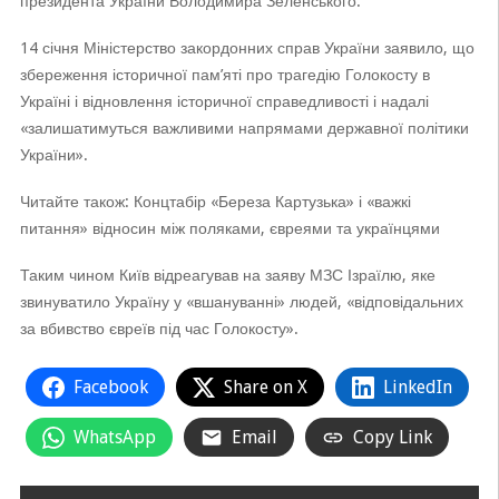
президента України Володимира Зеленського.
14 січня Міністерство закордонних справ України заявило, що
збереження історичної пам’яті про трагедію Голокосту в
Україні і відновлення історичної справедливості і надалі
«залишатимуться важливими напрямами державної політики
України».
Читайте також: Концтабір «Береза Картузька» і «важкі
питання» відносин між поляками, євреями та українцями​
Таким чином Київ відреагував на заяву МЗС Ізраїлю, яке
звинуватило Україну у «вшануванні» людей, «відповідальних
за вбивство євреїв під час Голокосту».
Facebook
Share on X
LinkedIn
WhatsApp
Email
Copy Link