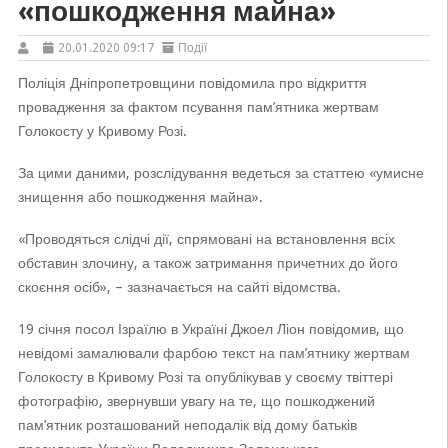
«пошкодження майна»
20.01.2020 09:17
Події
Поліція Дніпропетровщини повідомила про відкриття
провадження за фактом псування пам’ятника жертвам
Голокосту у Кривому Розі.
За цими даними, розслідування ведеться за статтею «умисне
знищення або пошкодження майна».
«Проводяться слідчі дії, спрямовані на встановлення всіх
обставин злочину, а також затримання причетних до його
скоєння осіб», – зазначається на сайті відомства.
19 січня посол Ізраїлю в Україні Джоел Ліон повідомив, що
невідомі замалювали фарбою текст на пам’ятнику жертвам
Голокосту в Кривому Розі та опублікував у своєму твіттері
фотографію, звернувши увагу на те, що пошкоджений
пам’ятник розташований неподалік від дому батьків