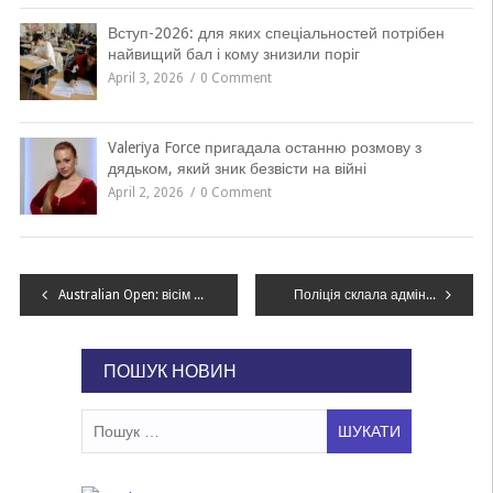
Вступ-2026: для яких спеціальностей потрібен
найвищий бал і кому знизили поріг
April 3, 2026
0 Comment
Valeriya Force пригадала останню розмову з
дядьком, який зник безвісти на війні
April 2, 2026
0 Comment
Навігація
Australian Open: вісім українців зіграють в основній сітці першого турніру Grand Slam сезону
Поліція склала адмінпротоколи за напад на антифашистську акцію у Києві
записів
ПОШУК НОВИН
Пошук: