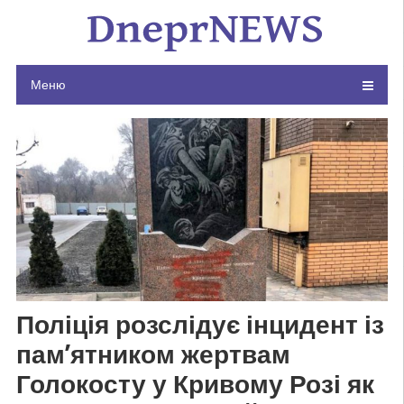
Skip
to
content
Меню
Поліція розслідує інцидент із
пам’ятником жертвам
Голокосту у Кривому Розі як